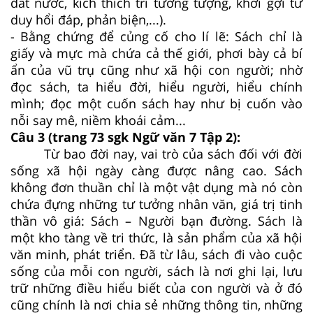
đất nước, kích thích trí tưởng tượng, khơi gợi tư
duy hổi đáp, phản biện,...).
- Bằng chứng để củng cố cho lí lẽ: Sách chỉ là
giấy và mực mà chứa cả thế giới, phơi bày cả bí
ẩn của vũ trụ cũng như xã hội con người; nhờ
đọc sách, ta hiểu đời, hiểu người, hiểu chính
mình; đọc một cuốn sách hay như bị cuốn vào
nỗi say mê, niềm khoái cảm...
Câu 3 (trang 73 sgk Ngữ văn 7 Tập 2):
Từ bao đời nay, vai trò của sách đối với đời
sống xã hội ngày càng được nâng cao. Sách
không đơn thuần chỉ là một vật dụng mà nó còn
chứa đựng những tư tưởng nhân văn, giá trị tinh
thần vô giá: Sách – Người bạn đường. Sách là
một kho tàng về tri thức, là sản phẩm của xã hội
văn minh, phát triển. Đã từ lâu, sách đi vào cuộc
sống của mỗi con người, sách là nơi ghi lại, lưu
trữ những điều hiểu biết của con người và ở đó
cũng chính là nơi chia sẻ những thông tin, những