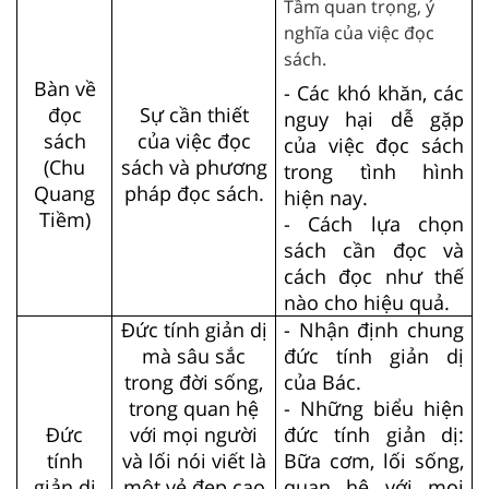
Tầm quan trọng, ý
nghĩa của việc đọc
sách.
Bàn về
- Các khó khăn, các
đọc
Sự cần thiết
nguy hại dễ gặp
sách
của việc đọc
của việc đọc sách
(Chu
sách và phương
trong tình hình
Quang
pháp đọc sách.
hiện nay.
Tiềm)
- Cách lựa chọn
sách cần đọc và
cách đọc như thế
nào cho hiệu quả.
Đức tính giản dị
- Nhận định chung
mà sâu sắc
đức tính giản dị
trong đời sống,
của Bác.
trong quan hệ
- Những biểu hiện
Đức
với mọi người
đức tính giản dị:
tính
và lối nói viết là
Bữa cơm, lối sống,
giản dị
một vẻ đẹp cao
quan hệ với mọi