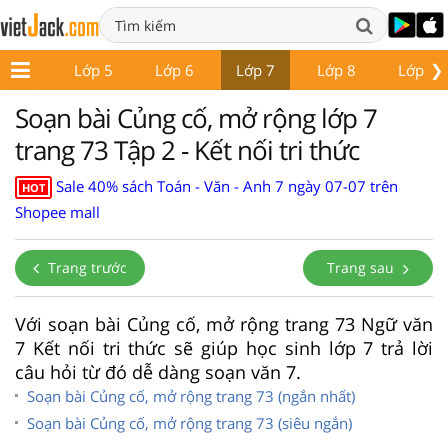
❯
Lớp 4
Lớp 5
Lớp 6
Lớp 7
Lớp 8
Lớp 9
Soạn bài Củng cố, mở rộng lớp 7
trang 73 Tập 2 - Kết nối tri thức
Sale 40% sách Toán - Văn - Anh 7 ngày 07-07 trên
HOT
Shopee mall
Trang trước
Trang sau
Với soạn bài Củng cố, mở rộng trang 73 Ngữ văn
7 Kết nối tri thức sẽ giúp học sinh lớp 7 trả lời
câu hỏi từ đó dễ dàng soạn văn 7.
Soạn bài Củng cố, mở rộng trang 73 (ngắn nhất)
Soạn bài Củng cố, mở rộng trang 73 (siêu ngắn)