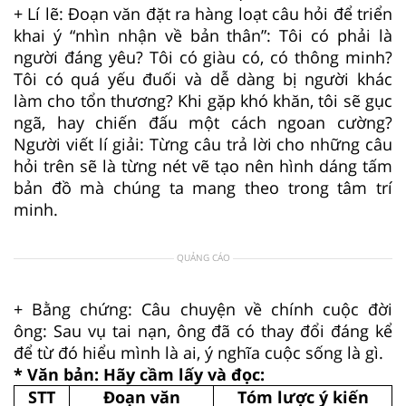
+ Lí lẽ: Đoạn văn đặt ra hàng loạt câu hỏi để triển
khai ý “nhìn nhận về bản thân”: Tôi có phải là
người đáng yêu? Tôi có giàu có, có thông minh?
Tôi có quá yếu đuối và dễ dàng bị người khác
làm cho tổn thương? Khi gặp khó khăn, tôi sẽ gục
ngã, hay chiến đấu một cách ngoan cường?
Người viết lí giải: Từng câu trả lời cho những câu
hỏi trên sẽ là từng nét vẽ tạo nên hình dáng tấm
bản đồ mà chúng ta mang theo trong tâm trí
minh.
QUẢNG CÁO
+ Bằng chứng: Câu chuyện về chính cuộc đời
ông: Sau vụ tai nạn, ông đã có thay đổi đáng kể
để từ đó hiểu mình là ai, ý nghĩa cuộc sống là gì.
* Văn bản: Hãy cầm lấy và đọc:
STT
Đoạn văn
Tóm lược ý kiến