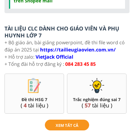
trên Shopee mall
TÀI LIỆU CLC DÀNH CHO GIÁO VIÊN VÀ PHỤ
HUYNH LỚP 7
+ Bộ giáo án, bài giảng powerpoint, đề thi file word có
đáp án 2025 tại
https://tailieugiaovien.com.vn/
+ Hỗ trợ zalo:
VietJack Official
+ Tổng đài hỗ trợ đăng ký :
084 283 45 85
Đề thi HSG 7
Trắc nghiệm đúng sai 7
(
4
tài liệu )
(
57
tài liệu )
XEM TẤT CẢ