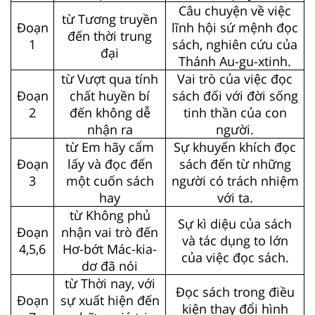
Câu chuyện về việc
từ Tương truyền
Đoạn
lĩnh hội sứ mệnh đọc
đến thời trung
1
sách, nghiên cứu của
đại
Thánh Au-gu-xtinh.
từ Vượt qua tính
Vai trò của việc đọc
Đoạn
chất huyền bí
sách đối với đời sống
2
đến không dễ
tinh thần của con
nhận ra
người.
từ Em hãy cẩm
Sự khuyến khích đọc
Đoạn
lấy và đọc đến
sách đến từ những
3
một cuốn sách
người có trách nhiệm
hay
với ta.
từ Không phủ
Sự kì diệu của sách
Đoạn
nhận vai trò đến
và tác dụng to lớn
4,5,6
Hơ-bớt Mác-kia-
của việc đọc sách.
dơ đã nói
từ Thời nay, với
Đọc sách trong điều
Đoạn
sự xuất hiện đến
kiện thay đổi hình