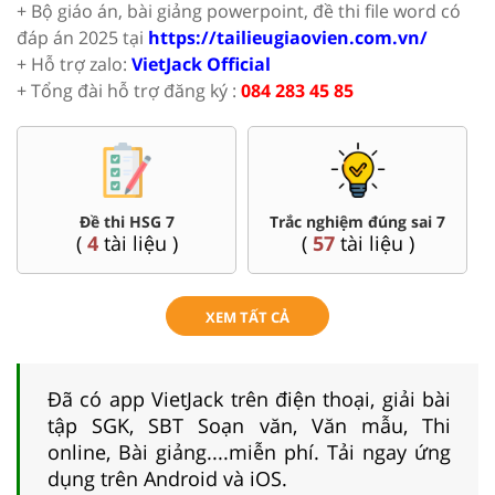
+ Bộ giáo án, bài giảng powerpoint, đề thi file word có
đáp án 2025 tại
https://tailieugiaovien.com.vn/
+ Hỗ trợ zalo:
VietJack Official
+ Tổng đài hỗ trợ đăng ký :
084 283 45 85
Đề thi HSG 7
Trắc nghiệm đúng sai 7
(
4
tài liệu )
(
57
tài liệu )
XEM TẤT CẢ
Đã có app VietJack trên điện thoại, giải bài
tập SGK, SBT Soạn văn, Văn mẫu, Thi
online, Bài giảng....miễn phí. Tải ngay ứng
dụng trên Android và iOS.