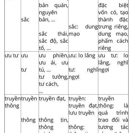
bản quán,
đặc biệt
nguyên
vốn có, tạo
sắc
bản, …
thành đặc
sắc: dung
trưng riêng,
sắc thái,
mạo
dung mạo,
sắc độ, sắc
phẩm cách
tố, …
riêng
ưu tư
ưu
ưu phiền,
ưu: lo lắng
ưu tư: lo
ưu ái, ưu
lắng, nghĩ
tư
tú, …
tư: nghĩ
ngợi
tư tưởng,
ngợi
tư cách,
…
truyền
truyền
truyền đạt,
truyền:
truyền
thông
truyền đạt,
thông: là
lưu truyền
quá trình
thông
thông tin,
trao đổi và
thông
thông:
tương tác