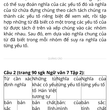
có thể suy đoán nghĩa của các yếu tố đó và nghĩa
của từ chứa đựng chúng theo cách tách chúng ra
thành các yếu tố riêng biệt để xem xét, rồi tập
hợp những từ đã biết có một trong các yếu tố của
từ được tách ở trên và xếp chúng vào các nhóm
khác nhau. Sau đó, em dựa vào nghĩa chung của
từ đã biết trong mỗi nhóm để suy ra nghĩa của
từng yếu tố.
QUẢNG CÁO
Câu 2 (trang 90 sgk Ngữ văn 7 Tập 2):
Từ cần xác
Những từ
Nghĩa của
Nghĩa của
định nghĩa
khác có yếu
từng yếu tố
từng yếu tố
tố Hán Việt
tương tự
bản
bản
bản chất,
bản: của
bản sắc:
sắc
bản lĩnh,
mình
tính chất