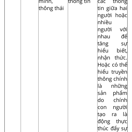
minh,
thông tin
các thông
thông thái
tin giữa hai
người hoặc
nhiều
người với
nhau để
tăng sự
hiểu biết,
nhận thức.
Hoặc có thể
hiểu truyền
thông chính
là những
sản phẩm
do chính
con người
tạo ra là
động thực
thúc đẩy sự