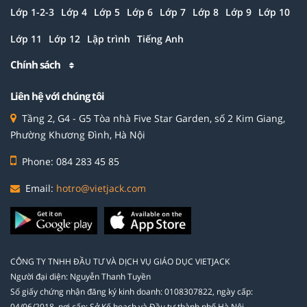
Lớp 1-2-3
Lớp 4
Lớp 5
Lớp 6
Lớp 7
Lớp 8
Lớp 9
Lớp 10
Lớp 11
Lớp 12
Lập trình
Tiếng Anh
Chính sách
Liên hệ với chúng tôi
Tầng 2, G4 - G5 Tòa nhà Five Star Garden, số 2 Kim Giang,
Phường Khương Đình, Hà Nội
Phone: 084 283 45 85
Email:
hotro@vietjack.com
CÔNG TY TNHH ĐẦU TƯ VÀ DỊCH VỤ GIÁO DỤC VIETJACK
Người đại diện: Nguyễn Thanh Tuyền
Số giấy chứng nhận đăng ký kinh doanh: 0108307822, ngày cấp:
04/06/2018, nơi cấp: Sở Kế hoạch và Đầu tư thành phố Hà Nội.