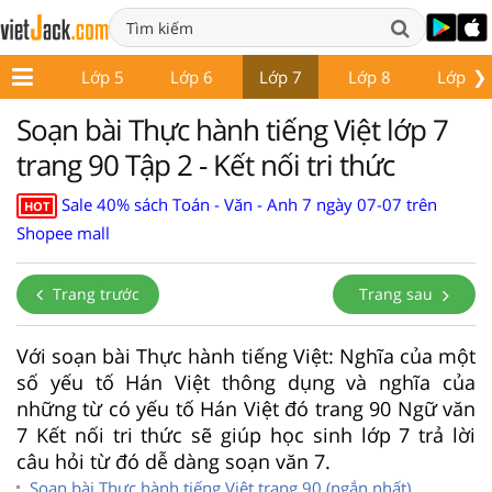
❯
Lớp 4
Lớp 5
Lớp 6
Lớp 7
Lớp 8
Lớp 9
Soạn bài Thực hành tiếng Việt lớp 7
trang 90 Tập 2 - Kết nối tri thức
Sale 40% sách Toán - Văn - Anh 7 ngày 07-07 trên
HOT
Shopee mall
Trang trước
Trang sau
Với soạn bài Thực hành tiếng Việt: Nghĩa của một
số yếu tố Hán Việt thông dụng và nghĩa của
những từ có yếu tố Hán Việt đó trang 90 Ngữ văn
7 Kết nối tri thức sẽ giúp học sinh lớp 7 trả lời
câu hỏi từ đó dễ dàng soạn văn 7.
Soạn bài Thực hành tiếng Việt trang 90 (ngắn nhất)