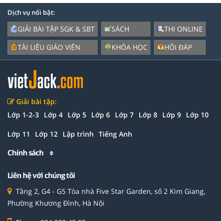
Dịch vụ nổi bật:
GIẢI BÀI TẬP SGK & SBT
SÁCH
THI ONLINE
TÀI LIỆU GIÁO VIÊN
KHÓA HỌC
HỎI ĐÁP
Giải bài tập:
Lớp 1-2-3
Lớp 4
Lớp 5
Lớp 6
Lớp 7
Lớp 8
Lớp 9
Lớp 10
Lớp 11
Lớp 12
Lập trình
Tiếng Anh
Chính sách
Liên hệ với chúng tôi
Tầng 2, G4 - G5 Tòa nhà Five Star Garden, số 2 Kim Giang,
Phường Khương Đình, Hà Nội