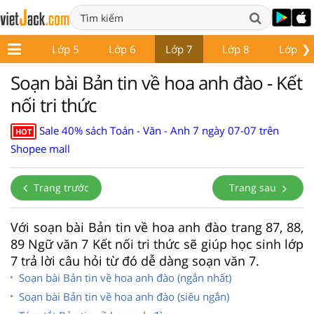
❯
Lớp 4
Lớp 5
Lớp 6
Lớp 7
Lớp 8
Lớp 9
Soạn bài Bản tin về hoa anh đào - Kết
nối tri thức
Sale 40% sách Toán - Văn - Anh 7 ngày 07-07 trên
HOT
Shopee mall
Trang trước
Trang sau
Với soạn bài Bản tin về hoa anh đào trang 87, 88,
89 Ngữ văn 7 Kết nối tri thức sẽ giúp học sinh lớp
7 trả lời câu hỏi từ đó dễ dàng soạn văn 7.
Soạn bài Bản tin về hoa anh đào (ngắn nhất)
Soạn bài Bản tin về hoa anh đào (siêu ngắn)