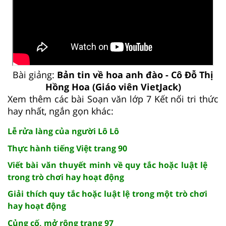
Bài giảng:
Bản tin về hoa anh đào - Cô Đỗ Thị
Hồng Hoa (Giáo viên VietJack)
Xem thêm các bài Soạn văn lớp 7 Kết nối tri thức
hay nhất, ngắn gọn khác:
Lễ rửa làng của người Lô Lô
Thực hành tiếng Việt trang 90
Viết bài văn thuyết minh về quy tắc hoặc luật lệ
trong trò chơi hay hoạt động
Giải thích quy tắc hoặc luật lệ trong một trò chơi
hay hoạt động
Củng cố, mở rộng trang 97