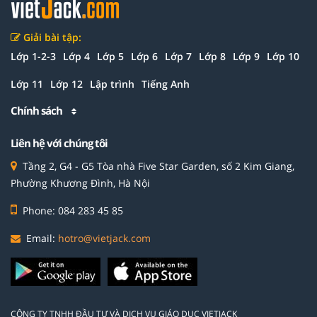
Giải bài tập:
Lớp 1-2-3
Lớp 4
Lớp 5
Lớp 6
Lớp 7
Lớp 8
Lớp 9
Lớp 10
Lớp 11
Lớp 12
Lập trình
Tiếng Anh
Chính sách
Liên hệ với chúng tôi
Tầng 2, G4 - G5 Tòa nhà Five Star Garden, số 2 Kim Giang,
Phường Khương Đình, Hà Nội
Phone: 084 283 45 85
Email:
hotro@vietjack.com
CÔNG TY TNHH ĐẦU TƯ VÀ DỊCH VỤ GIÁO DỤC VIETJACK