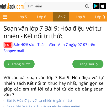
❯
Lớp 4
Lớp 5
Lớp 6
Lớp 7
Lớp 8
Lớp 9
Soạn văn lớp 7 Bài 9: Hòa điệu với tự
nhiên - Kết nối tri thức
Sale 40% sách Toán - Văn - Anh 7 ngày 07-07 trên
HOT
Shopee mall
Trang trước
Trang sau
Với các bài soạn văn lớp 7 Bài 9: Hòa điệu với tự
nhiên sách Kết nối tri thức hay nhất, ngắn gọn sẽ
giúp các em trả lời câu hỏi từ đó dễ dàng soạn
văn 7.
Bài 9: Hòa điệu với tự nhiên (ngắn nhất)
Soạn Bài 9: Hòa điệu với tự nhiên (siêu ngắn)