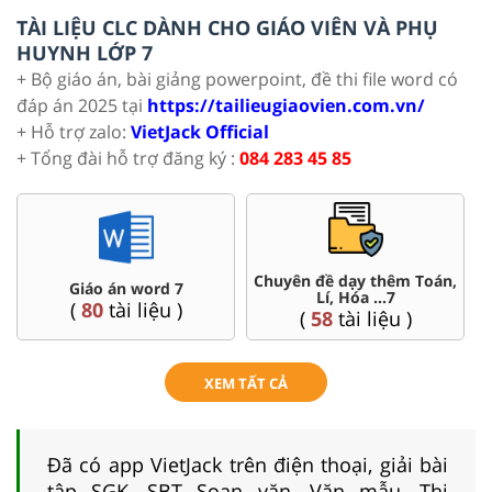
TÀI LIỆU CLC DÀNH CHO GIÁO VIÊN VÀ PHỤ
HUYNH LỚP 7
+ Bộ giáo án, bài giảng powerpoint, đề thi file word có
đáp án 2025 tại
https://tailieugiaovien.com.vn/
+ Hỗ trợ zalo:
VietJack Official
+ Tổng đài hỗ trợ đăng ký :
084 283 45 85
Chuyên đề dạy thêm Toán,
Giáo án word 7
Lí, Hóa ...7
(
80
tài liệu )
(
58
tài liệu )
XEM TẤT CẢ
Đã có app VietJack trên điện thoại, giải bài
tập SGK, SBT Soạn văn, Văn mẫu, Thi