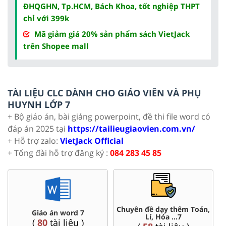
ĐHQGHN, Tp.HCM, Bách Khoa, tốt nghiệp THPT
chỉ với 399k
Mã giảm giá 20% sản phẩm sách VietJack
trên Shopee mall
TÀI LIỆU CLC DÀNH CHO GIÁO VIÊN VÀ PHỤ
HUYNH LỚP 7
+ Bộ giáo án, bài giảng powerpoint, đề thi file word có
đáp án 2025 tại
https://tailieugiaovien.com.vn/
+ Hỗ trợ zalo:
VietJack Official
+ Tổng đài hỗ trợ đăng ký :
084 283 45 85
Chuyên đề dạy thêm Toán,
Giáo án word 7
Lí, Hóa ...7
(
80
tài liệu )