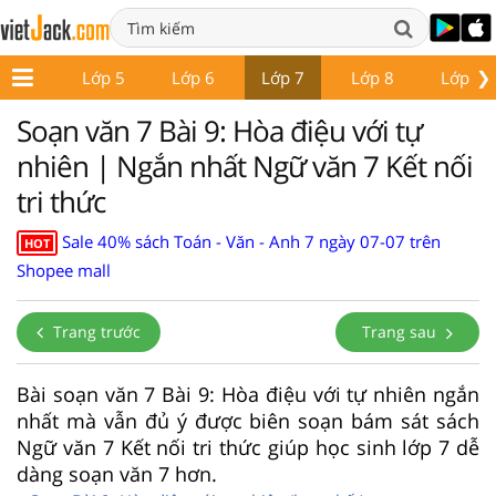
❯
Lớp 4
Lớp 5
Lớp 6
Lớp 7
Lớp 8
Lớp 9
Soạn văn 7 Bài 9: Hòa điệu với tự
nhiên | Ngắn nhất Ngữ văn 7 Kết nối
tri thức
Sale 40% sách Toán - Văn - Anh 7 ngày 07-07 trên
HOT
Shopee mall
Trang trước
Trang sau
Bài soạn văn 7 Bài 9: Hòa điệu với tự nhiên ngắn
nhất mà vẫn đủ ý được biên soạn bám sát sách
Ngữ văn 7 Kết nối tri thức giúp học sinh lớp 7 dễ
dàng soạn văn 7 hơn.