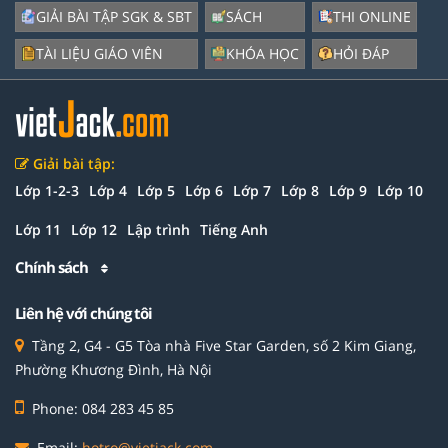
GIẢI BÀI TẬP SGK & SBT
SÁCH
THI ONLINE
TÀI LIỆU GIÁO VIÊN
KHÓA HỌC
HỎI ĐÁP
Giải bài tập:
Lớp 1-2-3
Lớp 4
Lớp 5
Lớp 6
Lớp 7
Lớp 8
Lớp 9
Lớp 10
Lớp 11
Lớp 12
Lập trình
Tiếng Anh
Chính sách
Liên hệ với chúng tôi
Tầng 2, G4 - G5 Tòa nhà Five Star Garden, số 2 Kim Giang,
Phường Khương Đình, Hà Nội
Phone: 084 283 45 85
Email:
hotro@vietjack.com