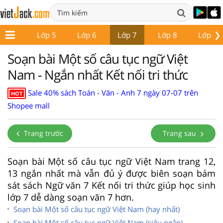
❯
Lớp 4
Lớp 5
Lớp 6
Lớp 7
Lớp 8
Lớp 9
Soạn bài Một số câu tục ngữ Việt
Nam - Ngắn nhất Kết nối tri thức
Sale 40% sách Toán - Văn - Anh 7 ngày 07-07 trên
HOT
Shopee mall
Trang trước
Trang sau
Soạn bài Một số câu tục ngữ Việt Nam trang 12,
13 ngắn nhất mà vẫn đủ ý được biên soạn bám
sát sách Ngữ văn 7 Kết nối tri thức giúp học sinh
lớp 7 dễ dàng soạn văn 7 hơn.
Soạn bài Một số câu tục ngữ Việt Nam (hay nhất)
Soạn bài Một số câu tục ngữ Việt Nam (siêu ngắn)