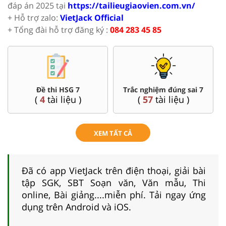
đáp án 2025 tại
https://tailieugiaovien.com.vn/
+ Hỗ trợ zalo:
VietJack Official
+ Tổng đài hỗ trợ đăng ký :
084 283 45 85
Đề thi HSG 7
Trắc nghiệm đúng sai 7
(
4
tài liệu )
(
57
tài liệu )
XEM TẤT CẢ
Đã có app VietJack trên điện thoại, giải bài
tập SGK, SBT Soạn văn, Văn mẫu, Thi
online, Bài giảng....miễn phí. Tải ngay ứng
dụng trên Android và iOS.