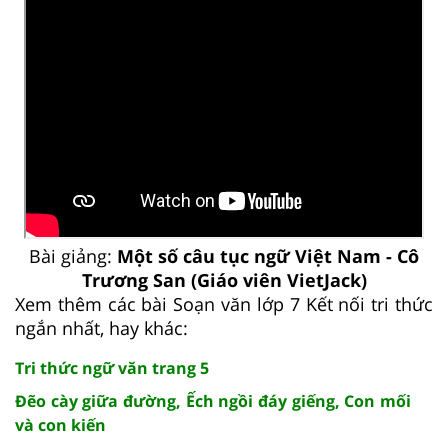
Bài giảng:
Một số câu tục ngữ Việt Nam - Cô
Trương San (Giáo viên VietJack)
Xem thêm các bài Soạn văn lớp 7 Kết nối tri thức
ngắn nhất, hay khác:
Tri thức ngữ văn trang 5
Đẽo cày giữa đường, Ếch ngồi đáy giếng, Con mối
và con kiến