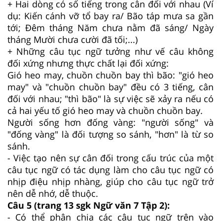
+ Hai dòng có số tiếng trong cân đối với nhau (Ví
dụ: Kiến cánh vỡ tổ bay ra/ Bão táp mưa sa gần
tới; Đêm tháng Năm chưa nằm đã sáng/ Ngày
tháng Mười chưa cười đã tối;...)
+ Những câu tục ngữ tưởng như vế câu không
đối xứng nhưng thực chất lại đối xứng:
Gió heo may, chuồn chuồn bay thì bão: "gió heo
may" và "chuồn chuồn bay" đều có 3 tiếng, cân
đối với nhau; "thì bão" là sự việc sẽ xảy ra nếu có
cả hai yếu tố gió heo may và chuồn chuồn bay.
Người sống hơn đống vàng: "người sống" và
"đống vàng" là đối tượng so sánh, "hơn" là từ so
sánh.
- Việc tạo nên sự cân đối trong cấu trúc của một
câu tục ngữ có tác dụng làm cho câu tục ngữ có
nhịp điệu nhịp nhàng, giúp cho câu tục ngữ trở
nên dễ nhớ, dễ thuộc.
Câu 5 (trang 13 sgk Ngữ văn 7 Tập 2):
- Có thể phân chia các câu tục ngữ trên vào