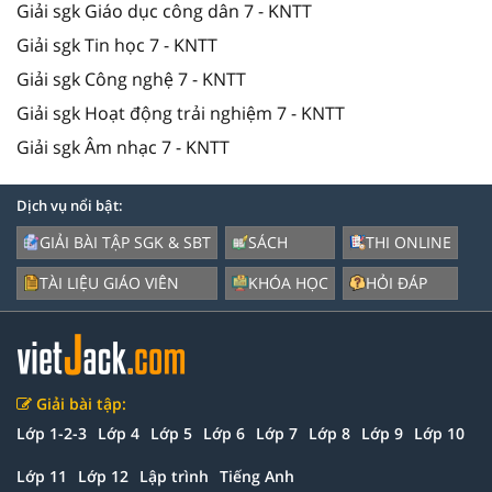
Giải sgk Giáo dục công dân 7 - KNTT
Giải sgk Tin học 7 - KNTT
Giải sgk Công nghệ 7 - KNTT
Giải sgk Hoạt động trải nghiệm 7 - KNTT
Giải sgk Âm nhạc 7 - KNTT
Dịch vụ nổi bật:
GIẢI BÀI TẬP SGK & SBT
SÁCH
THI ONLINE
TÀI LIỆU GIÁO VIÊN
KHÓA HỌC
HỎI ĐÁP
Giải bài tập:
Lớp 1-2-3
Lớp 4
Lớp 5
Lớp 6
Lớp 7
Lớp 8
Lớp 9
Lớp 10
Lớp 11
Lớp 12
Lập trình
Tiếng Anh