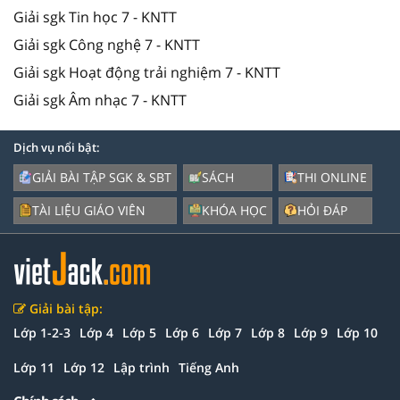
Giải sgk Tin học 7 - KNTT
Giải sgk Công nghệ 7 - KNTT
Giải sgk Hoạt động trải nghiệm 7 - KNTT
Giải sgk Âm nhạc 7 - KNTT
Dịch vụ nổi bật:
GIẢI BÀI TẬP SGK & SBT
SÁCH
THI ONLINE
TÀI LIỆU GIÁO VIÊN
KHÓA HỌC
HỎI ĐÁP
Giải bài tập:
Lớp 1-2-3
Lớp 4
Lớp 5
Lớp 6
Lớp 7
Lớp 8
Lớp 9
Lớp 10
Lớp 11
Lớp 12
Lập trình
Tiếng Anh