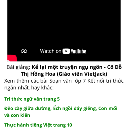
Bài giảng:
Kể lại một truyện ngụ ngôn - Cô Đỗ
Thị Hồng Hoa (Giáo viên VietJack)
Xem thêm các bài Soạn văn lớp 7 Kết nối tri thức
ngắn nhất, hay khác:
Tri thức ngữ văn trang 5
Đẽo cày giữa đường, Ếch ngồi đáy giếng, Con mối
và con kiến
Thực hành tiếng Việt trang 10