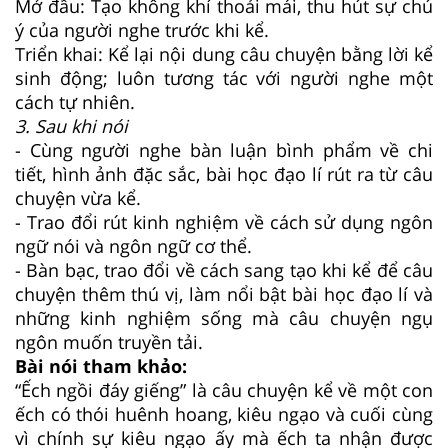
Mở đầu: Tạo không khí thoải mái, thu hút sự chú
ý của người nghe trước khi kể.
Triển khai: Kể lại nội dung câu chuyện bằng lời kể
sinh động; luôn tương tác với người nghe một
cách tự nhiên.
3. Sau khi nói
- Cùng người nghe bàn luận bình phẩm về chi
tiết, hình ảnh đặc sắc, bài học đạo lí rút ra từ câu
chuyện vừa kể.
- Trao đổi rút kinh nghiệm về cách sử dụng ngôn
ngữ nói và ngôn ngữ cơ thể.
- Bàn bạc, trao đổi về cách sang tạo khi kể để câu
chuyện thêm thú vị, làm nổi bật bài học đạo lí và
những kinh nghiệm sống mà câu chuyện ngụ
ngôn muốn truyền tải.
Bài nói tham khảo:
“Ếch ngồi đáy giếng” là câu chuyện kể về một con
ếch có thói huênh hoang, kiêu ngạo và cuối cùng
vì chính sự kiêu ngạo ấy mà ếch ta nhận được