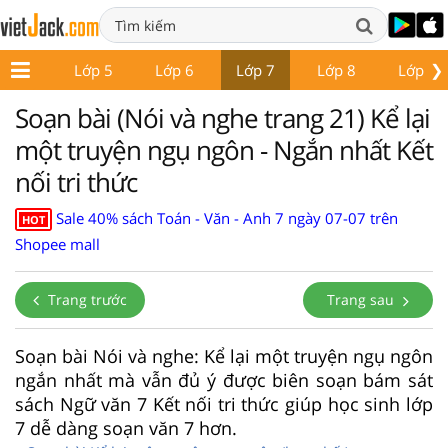
❯
Lớp 4
Lớp 5
Lớp 6
Lớp 7
Lớp 8
Lớp 9
Soạn bài (Nói và nghe trang 21) Kể lại
một truyện ngụ ngôn - Ngắn nhất Kết
nối tri thức
Sale 40% sách Toán - Văn - Anh 7 ngày 07-07 trên
HOT
Shopee mall
Trang trước
Trang sau
Soạn bài Nói và nghe: Kể lại một truyện ngụ ngôn
ngắn nhất mà vẫn đủ ý được biên soạn bám sát
sách Ngữ văn 7 Kết nối tri thức giúp học sinh lớp
7 dễ dàng soạn văn 7 hơn.