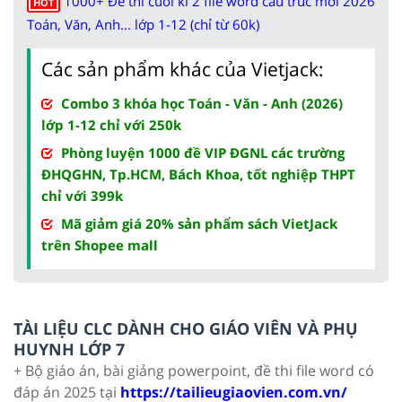
1000+ Đề thi cuối kì 2 file word cấu trúc mới 2026
HOT
Toán, Văn, Anh... lớp 1-12 (chỉ từ 60k)
Các sản phẩm khác của Vietjack:
Combo 3 khóa học Toán - Văn - Anh (2026)
lớp 1-12 chỉ với 250k
Phòng luyện 1000 đề VIP ĐGNL các trường
ĐHQGHN, Tp.HCM, Bách Khoa, tốt nghiệp THPT
chỉ với 399k
Mã giảm giá 20% sản phẩm sách VietJack
trên Shopee mall
TÀI LIỆU CLC DÀNH CHO GIÁO VIÊN VÀ PHỤ
HUYNH LỚP 7
+ Bộ giáo án, bài giảng powerpoint, đề thi file word có
đáp án 2025 tại
https://tailieugiaovien.com.vn/