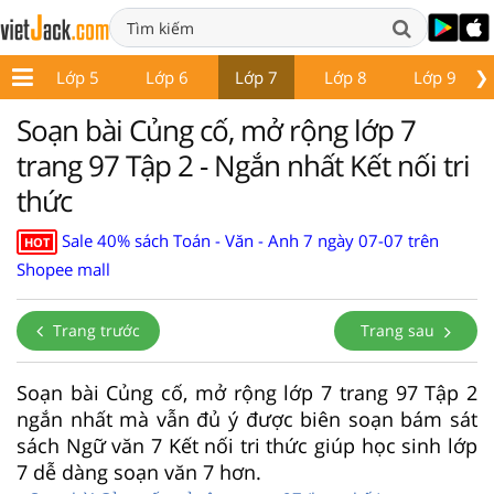
❯
 4
Lớp 5
Lớp 6
Lớp 7
Lớp 8
Lớp 9
Soạn bài Củng cố, mở rộng lớp 7
trang 97 Tập 2 - Ngắn nhất Kết nối tri
thức
Sale 40% sách Toán - Văn - Anh 7 ngày 07-07 trên
HOT
Shopee mall
Trang trước
Trang sau
Soạn bài Củng cố, mở rộng lớp 7 trang 97 Tập 2
ngắn nhất mà vẫn đủ ý được biên soạn bám sát
sách Ngữ văn 7 Kết nối tri thức giúp học sinh lớp
7 dễ dàng soạn văn 7 hơn.