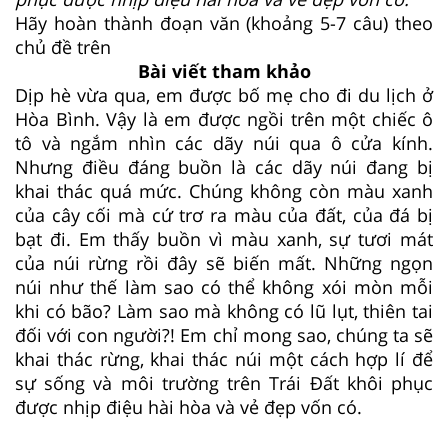
Hãy hoàn thành đoạn văn (khoảng 5-7 câu) theo
chủ đề trên
Bài viết tham khảo
Dịp hè vừa qua, em được bố mẹ cho đi du lịch ở
Hòa Bình. Vậy là em được ngồi trên một chiếc ô
tô và ngắm nhìn các dãy núi qua ô cửa kính.
Nhưng điều đáng buồn là các dãy núi đang bị
khai thác quá mức. Chúng không còn màu xanh
của cây cối mà cứ trơ ra màu của đất, của đá bị
bạt đi. Em thấy buồn vì màu xanh, sự tươi mát
của núi rừng rồi đây sẽ biến mất. Những ngọn
núi như thế làm sao có thể không xói mòn mỗi
khi có bão? Làm sao mà không có lũ lụt, thiên tai
đối với con người?! Em chỉ mong sao, chúng ta sẽ
khai thác rừng, khai thác núi một cách hợp lí để
sự sống và môi trường trên Trái Đất khôi phục
được nhịp điệu hài hòa và vẻ đẹp vốn có.