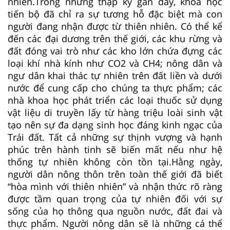
nhiên.Trong những thập kỷ gần đây, khoa học
tiến bộ đã chỉ ra sự tương hỗ đặc biệt mà con
người đang nhận được từ thiên nhiên. Có thể kể
đến các đại dương trên thế giới, các khu rừng và
đất đóng vai trò như các kho lớn chứa đựng các
loại khí nhà kính như CO2 và CH4; nông dân và
ngư dân khai thác tự nhiên trên đất liền và dưới
nước để cung cấp cho chúng ta thực phẩm; các
nhà khoa học phát triển các loại thuốc sử dụng
vật liệu di truyền lấy từ hàng triệu loài sinh vật
tạo nên sự đa dạng sinh học đáng kinh ngạc của
Trái đất. Tất cả những sự thịnh vượng và hạnh
phúc trên hành tinh sẽ biến mất nếu như hệ
thống tự nhiên không còn tồn tại.Hằng ngày,
người dân nông thôn trên toàn thế giới đã biết
“hòa mình với thiên nhiên” và nhận thức rõ ràng
được tầm quan trọng của tự nhiên đối với sự
sống của họ thông qua nguồn nước, đất đai và
thực phẩm. Người nông dân sẽ là những cá thể