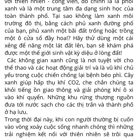
với thiên nhiên - công viên, đó chính là lá phổi
xanh và là một trung tâm đa dạng sinh học của
toàn thành phố. Tại sao không làm xanh môi
trường đô thị, bằng cách phủ xanh đường phố
của bạn, phủ xanh một bãi đất trống hoặc trồng
một ô cửa sổ đầy hoa!? Hãy thử dùng một cái
xẻng để nâng một lát đất lên, bạn sẽ khám phá
được một thế giới sinh vật kỳ diệu ở lòng đất!
Các không gian xanh cũng là nơi tuyệt vời cho
thể thao và các hoạt động giải trí và là vũ khí chủ
yếu trong cuộc chiến chống lại bệnh béo phì. Cây
xanh giúp hấp thụ khí CO2, che chắn chúng ta
khỏi tiếng ồn giao thông và giải phóng khí ô xi
vào khí quyển. Những khu rừng thượng nguồn
đưa tới nước sạch cho các thị trấn và thành phố
ở hạ lưu.
Trong thời đại này, khi con người thường bị cuốn
vào vòng xoáy cuộc sống nhanh chóng thì những
trải nghiệm kết nối với thiên nhiên sẽ trôi qua