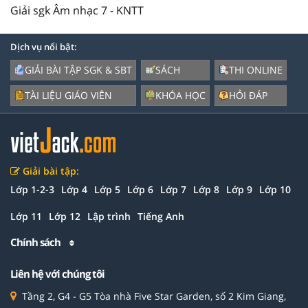
Giải sgk Âm nhạc 7 - KNTT
Dịch vụ nổi bật:
GIẢI BÀI TẬP SGK & SBT
SÁCH
THI ONLINE
TÀI LIỆU GIÁO VIÊN
KHÓA HỌC
HỎI ĐÁP
Giải bài tập:
Lớp 1-2-3
Lớp 4
Lớp 5
Lớp 6
Lớp 7
Lớp 8
Lớp 9
Lớp 10
Lớp 11
Lớp 12
Lập trình
Tiếng Anh
Chính sách
Liên hệ với chúng tôi
Tầng 2, G4 - G5 Tòa nhà Five Star Garden, số 2 Kim Giang,