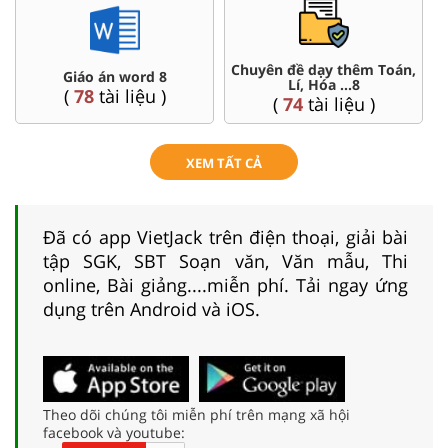
Chuyên đề dạy thêm Toán,
Giáo án word 8
Lí, Hóa ...8
(
78
tài liệu )
(
74
tài liệu )
XEM TẤT CẢ
Đã có app VietJack trên điện thoại, giải bài
tập SGK, SBT Soạn văn, Văn mẫu, Thi
online, Bài giảng....miễn phí. Tải ngay ứng
dụng trên Android và iOS.
Theo dõi chúng tôi miễn phí trên mạng xã hội
facebook và youtube: