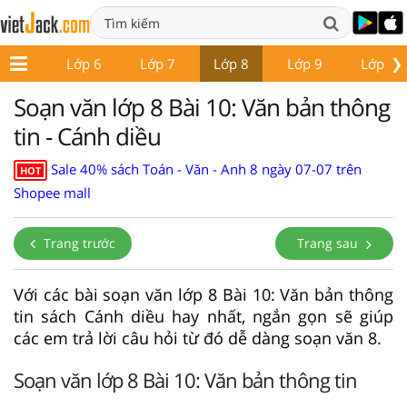
❯
ớp 5
Lớp 6
Lớp 7
Lớp 8
Lớp 9
Lớp 10
Soạn văn lớp 8 Bài 10: Văn bản thông
tin - Cánh diều
Sale 40% sách Toán - Văn - Anh 8 ngày 07-07 trên
HOT
Shopee mall
Trang trước
Trang sau
Với các bài soạn văn lớp 8 Bài 10: Văn bản thông
tin sách Cánh diều hay nhất, ngắn gọn sẽ giúp
các em trả lời câu hỏi từ đó dễ dàng soạn văn 8.
Soạn văn lớp 8 Bài 10: Văn bản thông tin