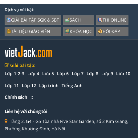
Dịch vụ nổi bật:
GIẢI BÀI TẬP SGK & SBT
SÁCH
THI ONLINE
TÀI LIỆU GIÁO VIÊN
KHÓA HỌC
HỎI ĐÁP
Giải bài tập:
Lớp 1-2-3
Lớp 4
Lớp 5
Lớp 6
Lớp 7
Lớp 8
Lớp 9
Lớp 10
Lớp 11
Lớp 12
Lập trình
Tiếng Anh
Chính sách
Liên hệ với chúng tôi
Tầng 2, G4 - G5 Tòa nhà Five Star Garden, số 2 Kim Giang,
Phường Khương Đình, Hà Nội