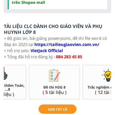
trên Shopee mall
TÀI LIỆU CLC DÀNH CHO GIÁO VIÊN VÀ PHỤ
HUYNH LỚP 8
+ Bộ giáo án, bài giảng powerpoint, đề thi file word có
đáp án 2025 tại
https://tailieugiaovien.com.vn/
+ Hỗ trợ zalo:
VietJack Official
+ Tổng đài hỗ trợ đăng ký :
084 283 45 85
Đề thi HSG 8
Trắc nghiệm đúng sai 8
(
5
tài liệu )
(
12
tài liệu )
XEM TẤT CẢ