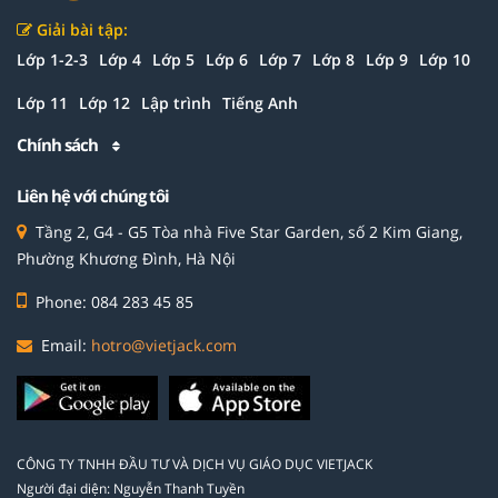
Giải bài tập:
Lớp 1-2-3
Lớp 4
Lớp 5
Lớp 6
Lớp 7
Lớp 8
Lớp 9
Lớp 10
Lớp 11
Lớp 12
Lập trình
Tiếng Anh
Chính sách
Liên hệ với chúng tôi
Tầng 2, G4 - G5 Tòa nhà Five Star Garden, số 2 Kim Giang,
Phường Khương Đình, Hà Nội
Phone: 084 283 45 85
Email:
hotro@vietjack.com
CÔNG TY TNHH ĐẦU TƯ VÀ DỊCH VỤ GIÁO DỤC VIETJACK
Người đại diện: Nguyễn Thanh Tuyền