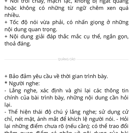
+ Nói trôi chảy, mạch lạc, không bị ngắt quãng
hoặc không có những từ ngữ chêm xen quá
nhiều.
+ Tốc độ nói vừa phải, có nhấn giọng ở những
nội dung quan trọng.
+ Nội dung giải đáp thắc mắc cụ thể, ngắn gọn,
thoả đáng.
QUẢNG CÁO
+ Bảo đảm yêu cầu về thời gian trình bày.
* Người nghe:
- Lắng nghe, xác định và ghi lại các thông tin
chính của bài trình bày, những nội dung cần hỏi
lại.
- Thể hiện thái độ chú ý lắng nghe; sử dụng cử
chỉ, nét mặt, ánh mắt để khích lệ người nói. - Hỏi
lại những điểm chưa rõ (nếu cần); có thể trao đổi
thêm quan điểm cá nhân về nội dung của bài