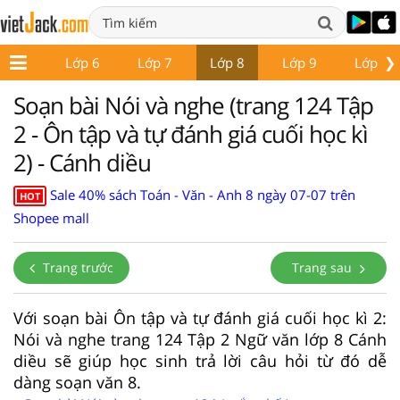
❯
ớp 5
Lớp 6
Lớp 7
Lớp 8
Lớp 9
Lớp 10
Soạn bài Nói và nghe (trang 124 Tập
2 - Ôn tập và tự đánh giá cuối học kì
2) - Cánh diều
Sale 40% sách Toán - Văn - Anh 8 ngày 07-07 trên
HOT
Shopee mall
Trang trước
Trang sau
Với soạn bài Ôn tập và tự đánh giá cuối học kì 2:
Nói và nghe trang 124 Tập 2 Ngữ văn lớp 8 Cánh
diều sẽ giúp học sinh trả lời câu hỏi từ đó dễ
dàng soạn văn 8.