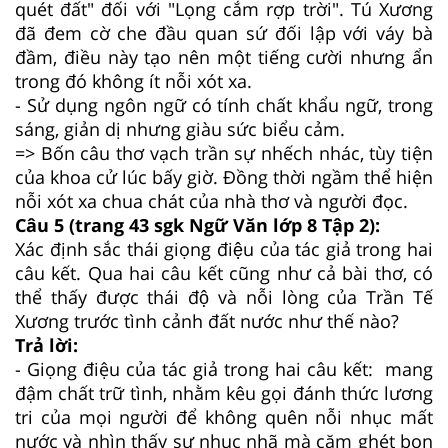
quét đất" đối với "Lọng cắm rợp trời". Tú Xương
đã đem cờ che đầu quan sứ đối lập với váy bà
đầm, điều này tạo nên một tiếng cười nhưng ẩn
trong đó không ít nỗi xót xa.
- Sử dụng ngôn ngữ có tính chất khẩu ngữ, trong
sáng, giản dị nhưng giàu sức biểu cảm.
=> Bốn câu thơ vạch trần sự nhếch nhác, tùy tiện
của khoa cử lúc bấy giờ. Đồng thời ngầm thể hiện
nỗi xót xa chua chát của nhà thơ và người đọc.
Câu 5 (trang 43 sgk Ngữ Văn lớp 8 Tập 2):
Xác định sắc thái giọng điệu của tác giả trong hai
câu kết. Qua hai câu kết cũng như cả bài thơ, có
thể thấy được thái độ và nỗi lòng của Trần Tế
Xương trước tình cảnh đất nước như thế nào?
Trả lời:
- Giọng điệu của tác giả trong hai câu kết: mang
đậm chất trữ tình, nhằm kêu gọi đánh thức lương
tri của mọi người để không quên nỗi nhục mất
nước và nhìn thấy sự nhục nhã mà căm ghét bọn