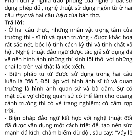
Phân tích ý nghĩa trào phúng của nghệ thuật sử
dụng phép đối, nghệ thuật sử dụng ngôn từ ở hai
câu
thực
và hai câu
luận
của bản thơ.
Trả lời:
- Ở hai câu thực, những nhân vật trọng tâm của
trường thi - sĩ tử và quan trường - được khắc hoạ
rất sắc nét, bộc lộ tính cách kỳ thi và tính chất xã
hội. Nghệ thuật đảo ngữ được tác giả sử dụng đã
vẽ nên hình ảnh những thí sinh lôi thôi với những
chai lọ trên vai thật là xốc xếch.
- Biện pháp tu từ được sử dụng trong hai câu
luận là “đối”. Đối lập với hình ảnh sĩ tử và quan
trường là hình ảnh quan sứ và bà đầm. Sự có
mặt của vợ chồng quan sứ có thể làm cho quang
cảnh trường thi có vẻ trang nghiêm: cờ cắm rợp
trời.
- Biện pháp đảo ngữ kết hợp với nghệ thuật đối
đã được vận dụng một cách triệt để, tạo nên sức
mạnh đả kích, châm biếm dữ dội, sâu cay: "Váy lê