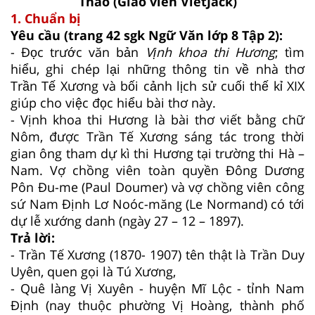
Thảo (Giáo viên VietJack)
1. Chuẩn bị
Yêu cầu (trang 42 sgk Ngữ Văn lớp 8 Tập 2):
- Đọc trước văn bản
Vịnh khoa thi Hương
; tìm
hiểu, ghi chép lại những thông tin về nhà thơ
Trần Tế Xương và bối cảnh lịch sử cuối thế kỉ XIX
giúp cho việc đọc hiểu bài thơ này.
- Vịnh khoa thi Hương là bài thơ viết bằng chữ
Nôm, được Trần Tế Xương sáng tác trong thời
gian ông tham dự kì thi Hương tại trường thi Hà –
Nam. Vợ chồng viên toàn quyền Đông Dương
Pôn Đu-me (Paul Doumer) và vợ chồng viên công
sứ Nam Định Lơ Noóc-măng (Le Normand) có tới
dự lễ xướng danh (ngày 27 – 12 – 1897).
Trả lời:
- Trần Tế Xương (1870- 1907) tên thật là Trần Duy
Uyên, quen gọi là Tú Xương,
- Quê làng Vị Xuyên - huyện Mĩ Lộc - tỉnh Nam
Định (nay thuộc phường Vị Hoàng, thành phố