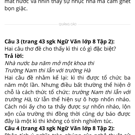
mất nước và nhìn thấy sự nhục nhã mà căm ghét
bọn giặc.
QUẢNG CÁO
Câu 3 (trang 43 sgk Ngữ Văn lớp 8 Tập 2):
Hai câu thơ đề cho thấy kì thi có gì đặc biệt?
Trả lời:
Nhà nước ba năm mở một khoa thi
Trường Nam thi lẫn với trường Hà
Hai câu đề nhằm kể lại: kì thi được tổ chức ba
năm một lần. Nhưng điều bất thường thể hiện ở
chỗ là cách thức tổ chức:
trường Nam thi lẫn với
trường Hà,
từ lẫn thể hiện sự ô hợp nhốn nháo.
Cách nói ấy cho ta thấy được sự nhốn nháo, lộn
xộn của trường thi đồng thời cũng dự báo được
đây là một kì thi không có tính nghiêm túc.
Câu 4 (trang 43 sgk Ngữ Văn lớp 8 Tập 2):