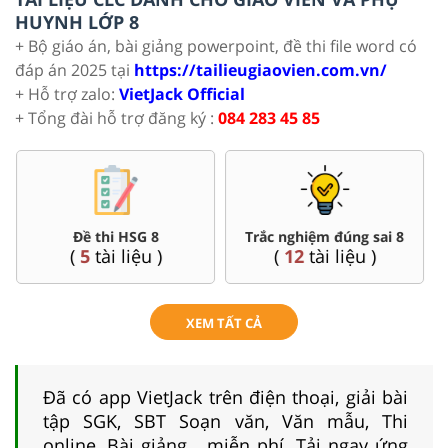
HUYNH LỚP 8
+ Bộ giáo án, bài giảng powerpoint, đề thi file word có
đáp án 2025 tại
https://tailieugiaovien.com.vn/
+ Hỗ trợ zalo:
VietJack Official
+ Tổng đài hỗ trợ đăng ký :
084 283 45 85
Đề thi HSG 8
Trắc nghiệm đúng sai 8
(
5
tài liệu )
(
12
tài liệu )
XEM TẤT CẢ
Đã có app VietJack trên điện thoại, giải bài
tập SGK, SBT Soạn văn, Văn mẫu, Thi
online, Bài giảng....miễn phí. Tải ngay ứng