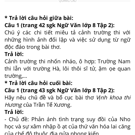
QUẢNG CÁO
* Trả lời câu hỏi giữa bài:
Câu 1 (trang 42 sgk Ngữ Văn lớp 8 Tập 2):
Chú ý các chi tiết miêu tả cảnh trường thi với
những hình ảnh đối lập và việc sử dụng từ ngữ
độc đáo trong bài thơ.
Trả lời:
Cảnh trường thi nhốn nháo, ô hợp: Trường Nam
thi lẫn với trường Hà, lôi thôi sĩ tử, ậm ọe quan
trường,…
* Trả lời câu hỏi cuối bài:
Câu 1 (trang 43 sgk Ngữ Văn lớp 8 Tập 2):
Hãy nêu chủ đề và bố cục bài thơ
Vịnh khoa thi
Hương
của Trần Tế Xương.
Trả lời:
- Chủ đề: Phản ánh tình trạng suy đồi của Nho
học và sự xâm nhập ồ ạt của thứ văn hóa lai căng
của chế độ thuộc địa nửa phong kiến.