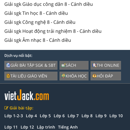
Giải sgk Giáo dục công dân 8 - Cánh diều
Giải sgk Tin học 8 - Cánh diều
Giải sgk Công nghệ 8 - Cánh diều
Giải sgk Hoạt động trải nghiệm 8 - Cánh diều
Giải sgk Âm nhạc 8 - Cánh diều
Dịch vụ nổi bật:
GIẢI BÀI TẬP SGK & SBT
SÁCH
THI ONLINE
TÀI LIỆU GIÁO VIÊN
KHÓA HỌC
HỎI ĐÁP
Giải bài tập:
Lớp 1-2-3
Lớp 4
Lớp 5
Lớp 6
Lớp 7
Lớp 8
Lớp 9
Lớp 10
Lớp 11
Lớp 12
Lập trình
Tiếng Anh