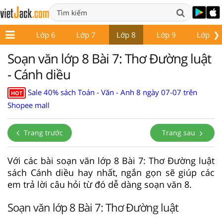
❯
ớp 5
Lớp 6
Lớp 7
Lớp 8
Lớp 9
Lớp 10
Soạn văn lớp 8 Bài 7: Thơ Đường luật
- Cánh diều
Sale 40% sách Toán - Văn - Anh 8 ngày 07-07 trên
HOT
Shopee mall
Trang trước
Trang sau
Với các bài soạn văn lớp 8 Bài 7: Thơ Đường luật
sách Cánh diều hay nhất, ngắn gọn sẽ giúp các
em trả lời câu hỏi từ đó dễ dàng soạn văn 8.
Soạn văn lớp 8 Bài 7: Thơ Đường luật