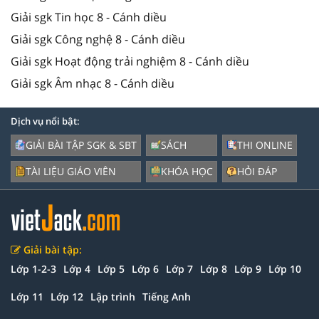
Giải sgk Tin học 8 - Cánh diều
Giải sgk Công nghệ 8 - Cánh diều
Giải sgk Hoạt động trải nghiệm 8 - Cánh diều
Giải sgk Âm nhạc 8 - Cánh diều
Dịch vụ nổi bật:
GIẢI BÀI TẬP SGK & SBT
SÁCH
THI ONLINE
TÀI LIỆU GIÁO VIÊN
KHÓA HỌC
HỎI ĐÁP
Giải bài tập:
Lớp 1-2-3
Lớp 4
Lớp 5
Lớp 6
Lớp 7
Lớp 8
Lớp 9
Lớp 10
Lớp 11
Lớp 12
Lập trình
Tiếng Anh