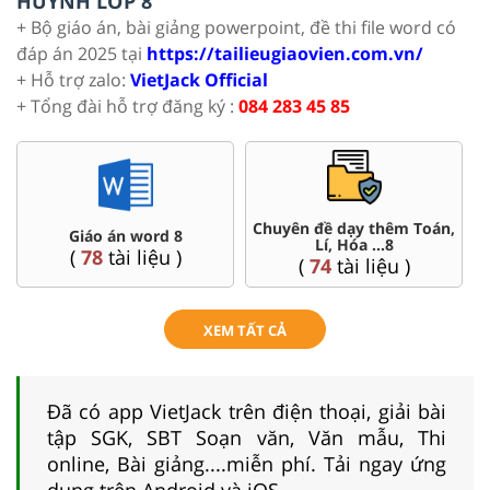
HUYNH LỚP 8
+ Bộ giáo án, bài giảng powerpoint, đề thi file word có
đáp án 2025 tại
https://tailieugiaovien.com.vn/
+ Hỗ trợ zalo:
VietJack Official
+ Tổng đài hỗ trợ đăng ký :
084 283 45 85
Chuyên đề dạy thêm Toán,
Giáo án word 8
Lí, Hóa ...8
(
78
tài liệu )
(
74
tài liệu )
XEM TẤT CẢ
Đã có app VietJack trên điện thoại, giải bài
tập SGK, SBT Soạn văn, Văn mẫu, Thi
online, Bài giảng....miễn phí. Tải ngay ứng
dụng trên Android và iOS.