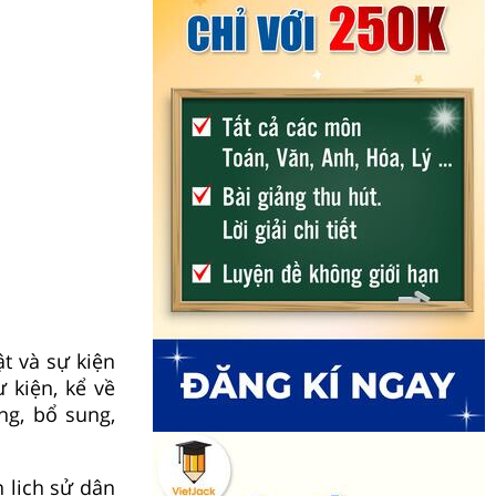
ật và sự kiện
ự kiện, kể về
g, bổ sung,
n lịch sử dân