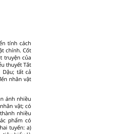
iển tính cách
ật chính. Cốt
t truyện của
ểu thuyết Tắt
 Dậu; tất cả
đến nhân vật
ản ánh nhiều
nhân vật; có
 thành nhiều
 tác phẩm có
hai tuyến: a)