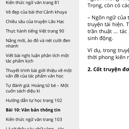
Kiến thức ngữ văn trang 81
Trọng, còn có cá
Vẻ đẹp của bài thơ Cảnh khuya
– Ngôn ngữ của t
Chiều sâu của truyện Lão Hạc
truyện tái hiện. 
trần thuật ... tá
Thực hành tiếng Việt trang 90
sinh động.
Nắng mới, áo đỏ và nét cười đen
nhánh
Ví dụ, trong tru
Viết bài nghị luận phân tích một
thời phong kiến 
tác phẩm kịch
2. Cốt truyện đ
Thuyết trình bài giới thiệu về một
vấn đề của tác phẩm văn học
Tự đánh giá: Hoàng tử bé – Một
cuốn sách diệu kì
Hướng dẫn tự học trang 102
Bài 10: Văn bản thông tin
Kiến thức ngữ văn trang 103
Lá cờ thêu sáu chữ vàng – tác