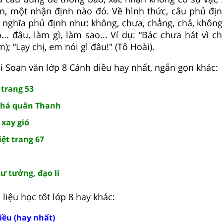
ến, một nhận định nào đó. Về hình thức, câu phủ đị
nghĩa phủ định như: không, chưa, chẳng, chả, không
ó... đâu, làm gì, làm sao... Ví dụ: “Bác chưa hát vì 
); “Lạy chị, em nói gì đâu!" (Tô Hoài).
 Soạn văn lớp 8 Cánh diều hay nhất, ngắn gọn khác:
trang 53
phá quân Thanh
 xay gió
ệt trang 67
ư tưởng, đạo lí
liệu học tốt lớp 8 hay khác:
iều (hay nhất)