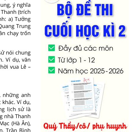
ung, ý nghĩa
Thanh (trích
nh: a) Tưởng
 Quang Trung
ần chạy trốn
 sử nói chung
. Ví dụ, văn
hời vua Lê –
t, những anh
 khác. Ví dụ,
g lịch sử là
ng nhà Thanh
Mạc (Hà Ân),
n, Trần Bình