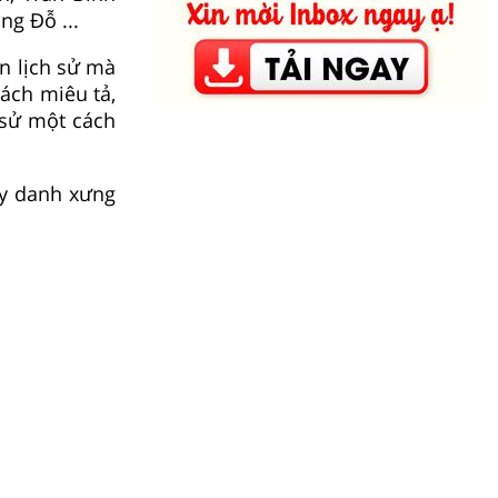
ng Đỗ ...
n lịch sử mà
cách miêu tả,
h sử một cách
ay danh xưng