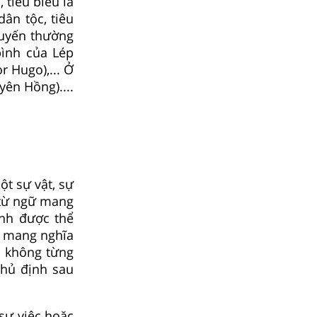
 tiêu biểu là
ân tộc, tiêu
tuyến thường
bình của Lép
r Hugo),... Ở
yên Hồng)....
ột sự vật, sự
 từ ngữ mang
ịnh được thể
gữ mang nghĩa
i không từng
phủ định sau
sự việc hoặc