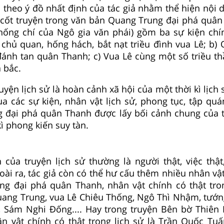
 theo ý đồ nhất định của tác giả nhằm thể hiện nội d
 cốt truyện trong văn bản Quang Trung đại phá quân 
hống chí của Ngô gia văn phái) gồm ba sự kiện chí
 chủ quan, hống hách, bắt nạt triều đình vua Lê; b)
đánh tan quân Thanh; c) Vua Lê cùng một số triều th
a bắc.
uyện lịch sử là hoàn cảnh xã hội của một thời kì lịch
a các sự kiện, nhân vật lịch sử, phong tục, tập quán
 đại phá quân Thanh được lấy bối cảnh chung của t
kì phong kiến suy tàn.
 của truyện lịch sử thường là người thật, việc thậ
oài ra, tác giả còn có thể hư cấu thêm nhiều nhân vật
ng đại phá quân Thanh, nhân vật chính có thật tron
ang Trung, vua Lê Chiêu Thống, Ngô Thì Nhậm, tướ
, Sám Nghi Đống.... Hay trong truyện Bên bờ Thiên 
n vật chính có thật trong lịch sử là Trần Quốc Tuấ