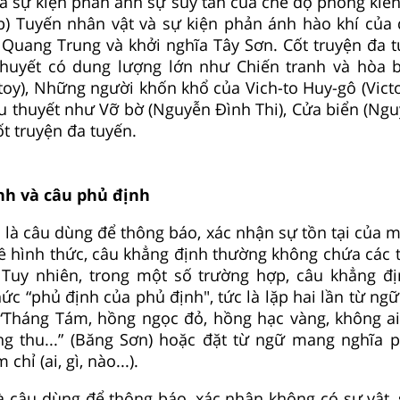
à sự kiện phản ánh sự suy tàn của chế độ phong kiến,
) Tuyến nhân vật và sự kiện phản ánh hào khí của d
 Quang Trung và khởi nghĩa Tây Sơn. Cốt truyện đa 
 thuyết có dung lượng lớn như Chiến tranh và hòa 
stoy), Những người khốn khổ của Vich-to Huy-gô (Victo
ểu thuyết như Vỡ bờ (Nguyễn Đình Thi), Cửa biển (Ngu
t truyện đa tuyến.
nh và câu phủ định
 là câu dùng để thông báo, xác nhận sự tồn tại của m
Về hình thức, câu khẳng định thường không chứa các
 Tuy nhiên, trong một số trường hợp, câu khẳng đ
hức “phủ định của phủ định", tức là lặp hai lần từ n
: “Tháng Tám, hồng ngọc đỏ, hồng hạc vàng, không a
ung thu...” (Băng Sơn) hoặc đặt từ ngữ mang nghĩa 
hỉ (ai, gì, nào...).
à câu dùng để thông báo, xác nhận không có sự vật, 