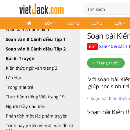
Soạn văn 8 Cánh diều
LỚP 1
LỚP 2
LỚP 3
LỚP 4
Soạn văn 8 Cánh diều
Soạn bài Kiến
Soạn văn 8 Cánh diều Tập 1
Sale 40% sách 
HOT
Soạn văn 8 Cánh diều Tập 2
Bài 6: Truyện
Trang trước
Kiến thức ngữ văn trang 3
Lão Hạc
Với soạn bài Kiế
giúp học sinh trả
Trong mắt trẻ
Thực hành tiếng Việt trang 19
Soạn bài Kiến thức 
Người thầy đầu tiên
Soạn bài Kiến t
Phân tích một tác phẩm truyện
Trình bày ý kiến về một vấn đề xã