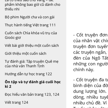
phẩm không bao giờ cũ dành cho
thiếu nhi
Bộ phim Người cha và con gái
Thực hành tiếng Việt trang 111
Cuốn sách Chìa khóa vũ trụ của
- Cốt truyện đơn
Gioóc-giơ
của nhân vật chí
Viết bài giới thiệu một cuốn sách
truyện đơn tuyế
các truyện ngắn, 
Giới thiệu một cuốn sách
đèn của Ngô Tất
Tự đánh giá: Tập truyện Quê mẹ
những con người 
của nhà văn Thanh Tịnh
chính này.
Hướng dẫn tự học trang 122
- Cốt truyện đa 
Ôn tập và tự đánh giá cuối học
bình diện của đờ
kì 2
dung lượng lớn.
Đọc hiểu văn bản trang 123, 124
dòng, nhiều tuy
nhiều chủ đề. Ví
Viết trang 124