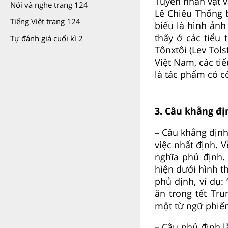
Tuyến nhân vật v
Nói và nghe trang 124
Lê Chiêu Thống b
Tiếng Việt trang 124
biểu là hình ảnh
thấy ở các tiểu
Tự đánh giá cuối kì 2
Tônxtôi (Lev Tol
Việt Nam, các ti
là tác phẩm có cố
3. Câu khẳng đị
– Câu khẳng định
việc nhất định. 
nghĩa phủ định.
hiện dưới hình t
phủ định, ví dụ
ăn trong tết Tr
một từ ngữ phiếm c
– Câu phủ định l