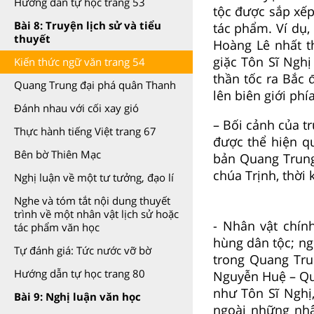
Hướng dẫn tự học trang 53
tộc được sắp xếp
Bài 8: Truyện lịch sử và tiểu
tác phẩm. Ví dụ,
thuyết
Hoàng Lê nhất t
giặc Tôn Sĩ Nghị
Kiến thức ngữ văn trang 54
thần tốc ra Bắc 
Quang Trung đại phá quân Thanh
lên biên giới phí
Đánh nhau với cối xay gió
– Bối cảnh của tr
Thực hành tiếng Việt trang 67
được thể hiện qu
Bên bờ Thiên Mạc
bản Quang Trung
chúa Trịnh, thời 
Nghị luận về một tư tưởng, đạo lí
Nghe và tóm tắt nội dung thuyết
trình về một nhân vật lịch sử hoặc
- Nhân vật chính
tác phẩm văn học
hùng dân tộc; ng
Tự đánh giá: Tức nước vỡ bờ
trong Quang Tru
Hướng dẫn tự học trang 80
Nguyễn Huệ – Qu
như Tôn Sĩ Nghị
Bài 9: Nghị luận văn học
ngoài những nhâ