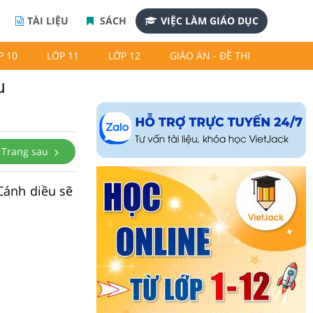
TÀI LIỆU
SÁCH
VIỆC LÀM GIÁO DỤC
P 10
LỚP 11
LỚP 12
GIÁO ÁN - ĐỀ THI
u
Trang sau
Cánh diều sẽ