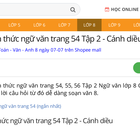
HỌC ONLINE
LỚP 5
LỚP 6
LỚP 7
LỚP 8
LỚP 9
LỚ
 thức ngữ văn trang 54 Tập 2 - Cánh diề
Toán - Văn - Anh 8 ngày 07-07 trên Shopee mall
n thức ngữ văn trang 54, 55, 56 Tập 2 Ngữ văn lớp 8 
 lời câu hỏi từ đó dễ dàng soạn văn 8.
ngữ văn trang 54 (ngắn nhất)
hức ngữ văn trang 54 Tập 2 - Cánh diều