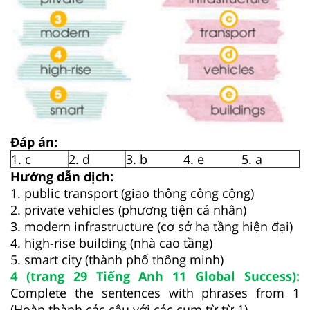
Đáp án:
1. c
2. d
3. b
4. e
5. a
Hướng dẫn dịch:
1. public transport (giao thông công cộng)
2. private vehicles (phương tiện cá nhân)
3. modern infrastructure (cơ sở hạ tầng hiện đại)
4. high-rise building (nhà cao tầng)
5. smart city (thành phố thông minh)
4 (trang 29 Tiếng Anh 11 Global Success):
Complete the sentences with phrases from 1
(Hoàn thành các câu với các cụm từ từ 1)