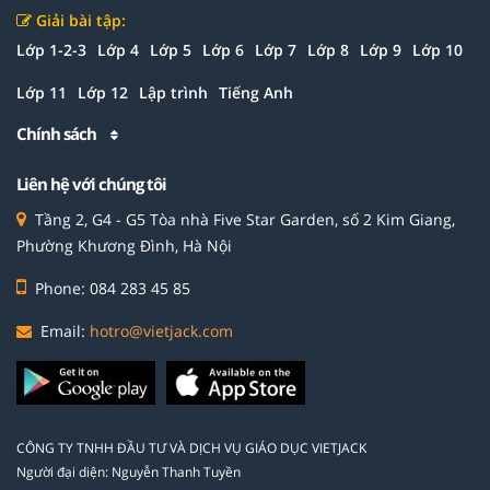
Giải bài tập:
Lớp 1-2-3
Lớp 4
Lớp 5
Lớp 6
Lớp 7
Lớp 8
Lớp 9
Lớp 10
Lớp 11
Lớp 12
Lập trình
Tiếng Anh
Chính sách
Liên hệ với chúng tôi
Tầng 2, G4 - G5 Tòa nhà Five Star Garden, số 2 Kim Giang,
Phường Khương Đình, Hà Nội
Phone: 084 283 45 85
Email:
hotro@vietjack.com
CÔNG TY TNHH ĐẦU TƯ VÀ DỊCH VỤ GIÁO DỤC VIETJACK
Người đại diện: Nguyễn Thanh Tuyền