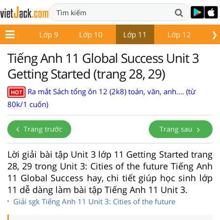
❯
Lớp 8
Lớp 9
Lớp 10
Lớp 11
Lớp 12
Gi
Tiếng Anh 11 Global Success Unit 3
Getting Started (trang 28, 29)
Ra mắt Sách tổng ôn 12 (2k8) toán, văn, anh.... (từ
HOT
80k/1 cuốn)
Trang trước
Trang sau
Lời giải bài tập Unit 3 lớp 11 Getting Started trang
28, 29 trong Unit 3: Cities of the future Tiếng Anh
11 Global Success hay, chi tiết giúp học sinh lớp
11 dễ dàng làm bài tập Tiếng Anh 11 Unit 3.
Giải sgk Tiếng Anh 11 Unit 3: Cities of the future