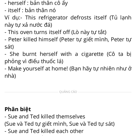
- herself : bản thân cô ấy
- itself : bản thân nó
Ví dụ:- This refrigerator defrosts itself (Tủ lạnh
này tự xả nước đá)
- This oven turns itself off (Lò này tự tắt)
- Peter killed himself (Peter tự giết mình, Peter tự
sát)
- She burnt herself with a cigarette (Cô ta bị
phỏng vì điếu thuốc lá)
- Make yourself at home! (Bạn hãy tự nhiên như ở
nhà)
QUẢNG CÁO
Phân biệt
- Sue and Ted killed themselves
(Sue và Ted tự giết mình, Sue và Ted tự sát)
- Sue and Ted killed each other