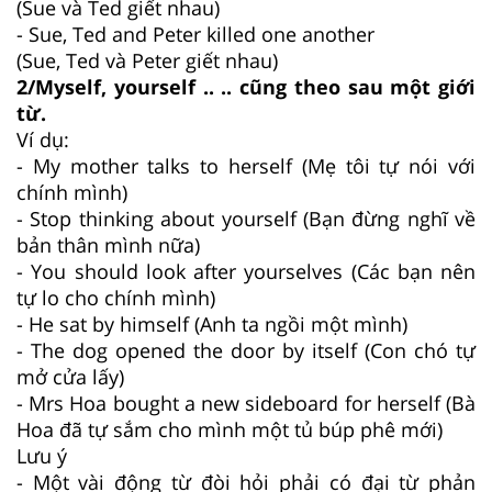
(Sue và Ted giết nhau)
- Sue, Ted and Peter killed one another
(Sue, Ted và Peter giết nhau)
2/Myself, yourself .. .. cũng theo sau một giới
từ.
Ví dụ:
- My mother talks to herself (Mẹ tôi tự nói với
chính mình)
- Stop thinking about yourself (Bạn đừng nghĩ về
bản thân mình nữa)
- You should look after yourselves (Các bạn nên
tự lo cho chính mình)
- He sat by himself (Anh ta ngồi một mình)
- The dog opened the door by itself (Con chó tự
mở cửa lấy)
- Mrs Hoa bought a new sideboard for herself (Bà
Hoa đã tự sắm cho mình một tủ búp phê mới)
Lưu ý
- Một vài động từ đòi hỏi phải có đại từ phản