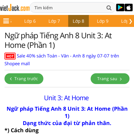
❯
Lớp 5
Lớp 6
Lớp 7
Lớp 8
Lớp 9
Lớp 1
Ngữ pháp Tiếng Anh 8 Unit 3: At
Home (Phần 1)
Sale 40% sách Toán - Văn - Anh 8 ngày 07-07 trên
HOT
Shopee mall
Trang trước
Trang sau
Unit 3: At Home
Ngữ pháp Tiếng Anh 8 Unit 3: At Home (Phần
1)
Dạng thức của đại từ phản thân.
*) Cách dùng