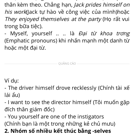
thân kèm theo. Chẳng hạn,
Jack prides himself on
his work
(Jack tự hào về công việc của mình)hoặc
They enjoyed themselves at the party
(Họ rất vui
trong bữa tiệc).
- Myself, yourself .. .. là
Đại từ khoa tr­ơng
(Emphatic pronouns) khi nhấn mạnh một danh từ
hoặc một đại từ.
QUẢNG CÁO
Ví dụ:
- The driver himself drove recklessly (Chính tài xế
lái ẩu)
- I want to see the director himself (Tôi muốn gặp
đích thân giám đốc)
- You yourself are one of the instigators
(Chính bạn là một trong những kẻ chủ mưu)
2. Nhóm số nhiều kết thúc bằng -selves