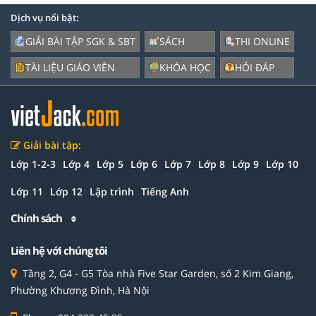
Dịch vụ nổi bật:
GIẢI BÀI TẬP SGK & SBT
SÁCH
THI ONLINE
TÀI LIỆU GIÁO VIÊN
KHÓA HỌC
HỎI ĐÁP
Giải bài tập:
Lớp 1-2-3
Lớp 4
Lớp 5
Lớp 6
Lớp 7
Lớp 8
Lớp 9
Lớp 10
Lớp 11
Lớp 12
Lập trình
Tiếng Anh
Chính sách
Liên hệ với chúng tôi
Tầng 2, G4 - G5 Tòa nhà Five Star Garden, số 2 Kim Giang,
Phường Khương Đình, Hà Nội