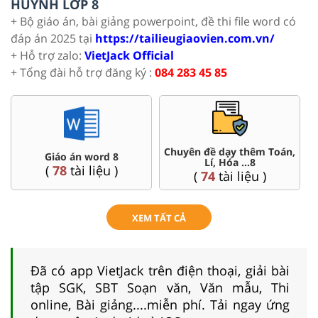
HUYNH LỚP 8
+ Bộ giáo án, bài giảng powerpoint, đề thi file word có
đáp án 2025 tại
https://tailieugiaovien.com.vn/
+ Hỗ trợ zalo:
VietJack Official
+ Tổng đài hỗ trợ đăng ký :
084 283 45 85
án,
Đề thi HSG 8
Trắc nghiệm đúng sai 8
(
5
tài liệu )
(
12
tài liệu )
XEM TẤT CẢ
Đã có app VietJack trên điện thoại, giải bài
tập SGK, SBT Soạn văn, Văn mẫu, Thi
online, Bài giảng....miễn phí. Tải ngay ứng