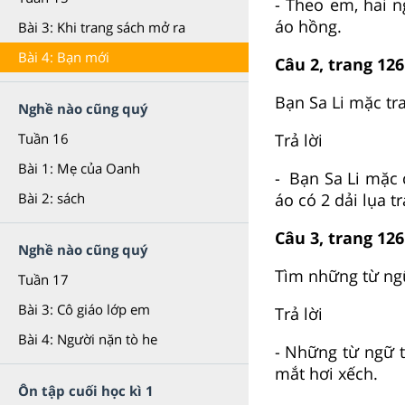
- Theo em, hai 
áo hồng.
Bài 3: Khi trang sách mở ra
Bài 4: Bạn mới
Câu 2, trang 126
Bạn Sa Li mặc tr
Nghề nào cũng quý
Trả lời
Tuần 16
Bài 1: Mẹ của Oanh
- Bạn Sa Li mặc 
áo có 2 dải lụa t
Bài 2: sách
Câu 3, trang 126
Nghề nào cũng quý
Tìm những từ ngữ
Tuần 17
Bài 3: Cô giáo lớp em
Trả lời
Bài 4: Người nặn tò he
- Những từ ngữ 
mắt hơi xếch.
Ôn tập cuối học kì 1