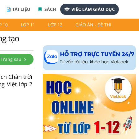
TÀI LIỆU
SÁCH
VIỆC LÀM GIÁO DỤC
P 10
LỚP 11
LỚP 12
GIÁO ÁN - ĐỀ THI
ng tạo
Trang sau
ách Chân trời
ng Việt lớp 2