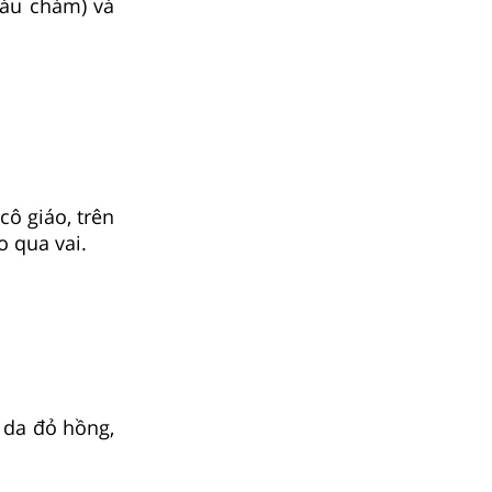
màu chàm) và
ô giáo, trên
o qua vai.
 da đỏ hồng,