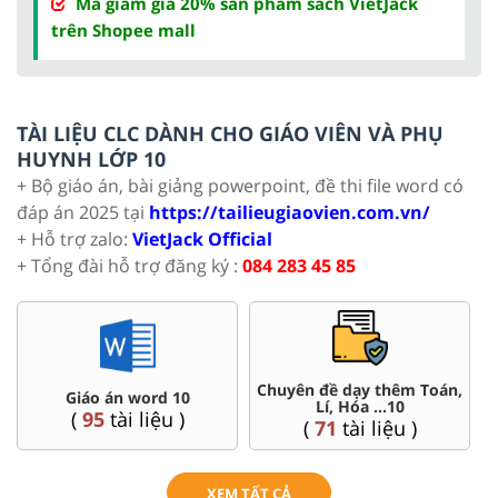
Mã giảm giá 20% sản phẩm sách VietJack
trên Shopee mall
TÀI LIỆU CLC DÀNH CHO GIÁO VIÊN VÀ PHỤ
HUYNH LỚP 10
+ Bộ giáo án, bài giảng powerpoint, đề thi file word có
đáp án 2025 tại
https://tailieugiaovien.com.vn/
+ Hỗ trợ zalo:
VietJack Official
+ Tổng đài hỗ trợ đăng ký :
084 283 45 85
 dạy thêm Toán,
Đề thi HSG 10
Trắc nghiệm 
 Hóa ...10
(
8
tài liệu )
(
41
tài 
tài liệu )
XEM TẤT CẢ