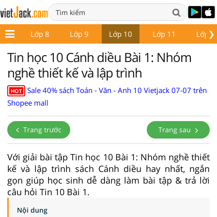
❯
p 7
Lớp 8
Lớp 9
Lớp 10
Lớp 11
Lớp 1
Tin học 10 Cánh diều Bài 1: Nhóm
nghề thiết kế và lập trình
Sale 40% sách Toán - Văn - Anh 10 Vietjack 07-07 trên
HOT
Shopee mall
Trang trước
Trang sau
Với giải bài tập Tin học 10 Bài 1: Nhóm nghề thiết
kế và lập trình sách Cánh diều hay nhất, ngắn
gọn giúp học sinh dễ dàng làm bài tập & trả lời
câu hỏi Tin 10 Bài 1.
Nội dung