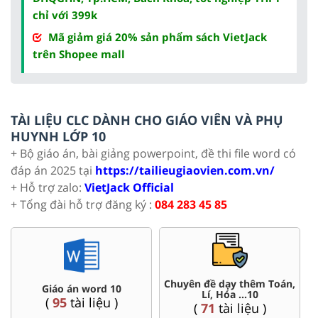
chỉ với 399k
Mã giảm giá 20% sản phẩm sách VietJack
trên Shopee mall
TÀI LIỆU CLC DÀNH CHO GIÁO VIÊN VÀ PHỤ
HUYNH LỚP 10
+ Bộ giáo án, bài giảng powerpoint, đề thi file word có
đáp án 2025 tại
https://tailieugiaovien.com.vn/
+ Hỗ trợ zalo:
VietJack Official
+ Tổng đài hỗ trợ đăng ký :
084 283 45 85
ên đề dạy thêm Toán,
Đề thi HSG 10
Trắc ng
Lí, Hóa ...10
(
8
tài liệu )
(
4
(
71
tài liệu )