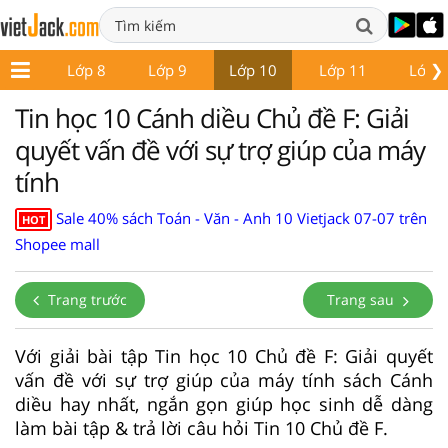
❯
ớp 7
Lớp 8
Lớp 9
Lớp 10
Lớp 11
Lớp 
Tin học 10 Cánh diều Chủ đề F: Giải
quyết vấn đề với sự trợ giúp của máy
tính
Sale 40% sách Toán - Văn - Anh 10 Vietjack 07-07 trên
HOT
Shopee mall
Trang trước
Trang sau
Với giải bài tập Tin học 10 Chủ đề F: Giải quyết
vấn đề với sự trợ giúp của máy tính sách Cánh
diều hay nhất, ngắn gọn giúp học sinh dễ dàng
làm bài tập & trả lời câu hỏi Tin 10 Chủ đề F.