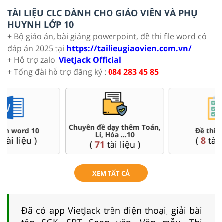
TÀI LIỆU CLC DÀNH CHO GIÁO VIÊN VÀ PHỤ
HUYNH LỚP 10
+ Bộ giáo án, bài giảng powerpoint, đề thi file word có
đáp án 2025 tại
https://tailieugiaovien.com.vn/
+ Hỗ trợ zalo:
VietJack Official
+ Tổng đài hỗ trợ đăng ký :
084 283 45 85
n,
Đề thi HSG 10
Trắc nghiệm đúng sai 10
(
8
tài liệu )
(
41
tài liệu )
XEM TẤT CẢ
Đã có app VietJack trên điện thoại, giải bài
tập SGK, SBT Soạn văn, Văn mẫu, Thi