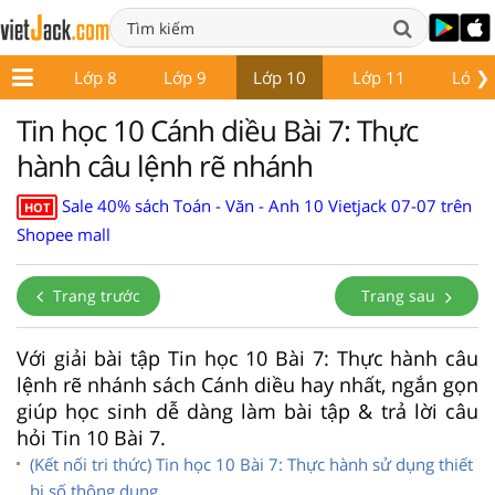
❯
ớp 7
Lớp 8
Lớp 9
Lớp 10
Lớp 11
Lớp 
Tin học 10 Cánh diều Bài 7: Thực
hành câu lệnh rẽ nhánh
Sale 40% sách Toán - Văn - Anh 10 Vietjack 07-07 trên
HOT
Shopee mall
Trang trước
Trang sau
Với giải bài tập Tin học 10 Bài 7: Thực hành câu
lệnh rẽ nhánh sách Cánh diều hay nhất, ngắn gọn
giúp học sinh dễ dàng làm bài tập & trả lời câu
hỏi Tin 10 Bài 7.
(Kết nối tri thức) Tin học 10 Bài 7: Thực hành sử dụng thiết
bị số thông dụng