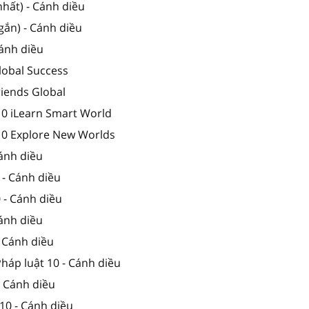
hất) - Cánh diều
gắn) - Cánh diều
Cánh diều
lobal Success
riends Global
10 iLearn Smart World
 10 Explore New Worlds
Cánh diều
 - Cánh diều
0 - Cánh diều
Cánh diều
- Cánh diều
Pháp luật 10 - Cánh diều
- Cánh diều
10 - Cánh diều