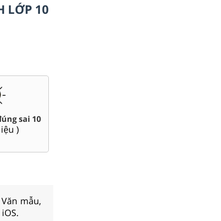
H LỚP 10
Chuyên đề dạy thêm Toán,
áo án word 10
Lí, Hóa ...10
95
tài liệu )
(
71
tài liệu )
, Văn mẫu,
 iOS.