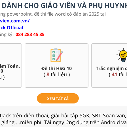
LC DÀNH CHO GIÁO VIÊN VÀ PHỤ HUYN
ảng powerpoint, đề thi file word có đáp án 2025 tại
ovien.com.vn/
ack Official
ăng ký :
084 283 45 85
Bài giảng Powerpoint Văn,
a kì, cuối kì 10
Gi
Sử, Địa 10....
4
tài liệu )
(
(
42
tài liệu )
XEM TẤT CẢ
Jack trên điện thoại, giải bài tập SGK, SBT Soạn văn
i giảng....miễn phí. Tải ngay ứng dụng trên Android và