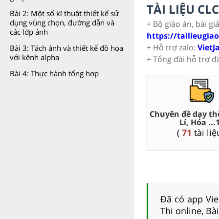
TÀI LIỆU C
Bài 2: Một số kĩ thuật thiết kế sử
dụng vùng chọn, đường dẫn và
+ Bộ giáo án, bài gi
các lớp ảnh
https://tailieugia
+ Hỗ trợ zalo:
VietJ
Bài 3: Tách ảnh và thiết kế đồ họa
với kênh alpha
+ Tổng đài hỗ trợ đ
Bài 4: Thực hành tổng hợp
HSG 10
Trắc nghiệm đúng sai 10
Đề thi giữ
liệu )
(
41
tài liệu )
(
25
Đã có app Viet
Thi online, Bà