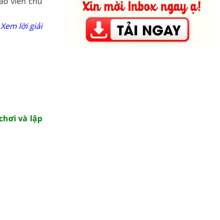
áo viên chủ
Xem lời giải
chơi và lập