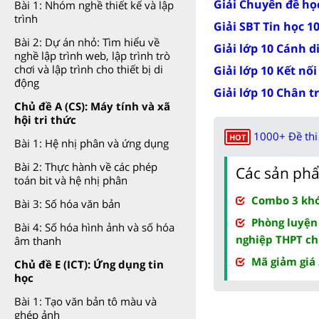
Giải Chuyên đề học
Bài 1: Nhóm nghề thiết kế và lập
trình
Giải SBT Tin học 1
Bài 2: Dự án nhỏ: Tìm hiểu về
Giải lớp 10 Cánh d
nghề lập trình web, lập trình trò
chơi và lập trình cho thiết bị di
Giải lớp 10 Kết nối
động
Giải lớp 10 Chân t
Chủ đề A (CS): Máy tính và xã
hội tri thức
1000+ Đề thi 
HOT
Bài 1: Hệ nhị phân và ứng dụng
Bài 2: Thực hành về các phép
Các sản phẩ
toán bit và hệ nhị phân
Combo 3 khóa
Bài 3: Số hóa văn bản
Phòng luyện
Bài 4: Số hóa hình ảnh và số hóa
nghiệp THPT ch
âm thanh
Mã giảm giá
Chủ đề E (ICT): Ứng dụng tin
học
Bài 1: Tạo văn bản tô màu và
ghép ảnh