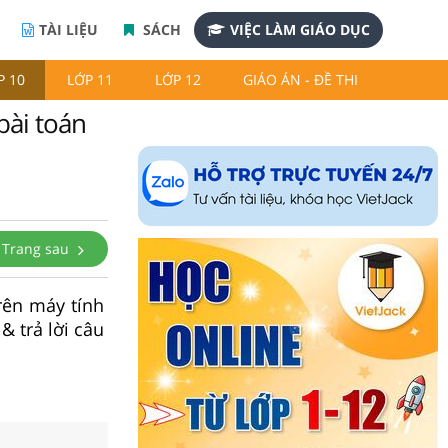
TÀI LIỆU
SÁCH
VIỆC LÀM GIÁO DỤC
P 10
LỚP 11
LỚP 12
GIÁO ÁN - ĐỀ THI
bài toán
Trang sau
trên máy tính
& trả lời câu