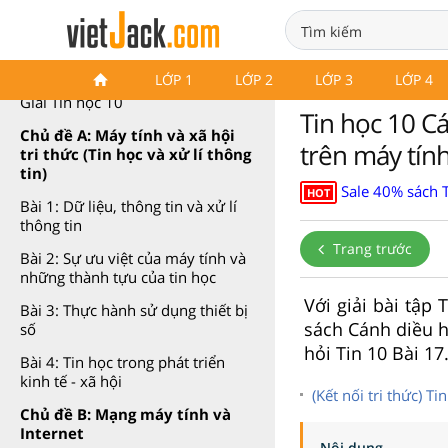
Tin học 10 Cánh diều
LỚP 1
LỚP 2
LỚP 3
LỚP 4
Giải Tin học 10
Tin học 10 Cá
Chủ đề A: Máy tính và xã hội
trên máy tín
tri thức (Tin học và xử lí thông
tin)
Sale 40% sách T
HOT
Bài 1: Dữ liệu, thông tin và xử lí
thông tin
Trang trước
Bài 2: Sự ưu việt của máy tính và
những thành tựu của tin học
Với giải bài tập 
Bài 3: Thực hành sử dụng thiết bị
sách Cánh diều h
số
hỏi Tin 10 Bài 17
Bài 4: Tin học trong phát triển
kinh tế - xã hội
(Kết nối tri thức) T
Chủ đề B: Mạng máy tính và
Internet
Nội dung