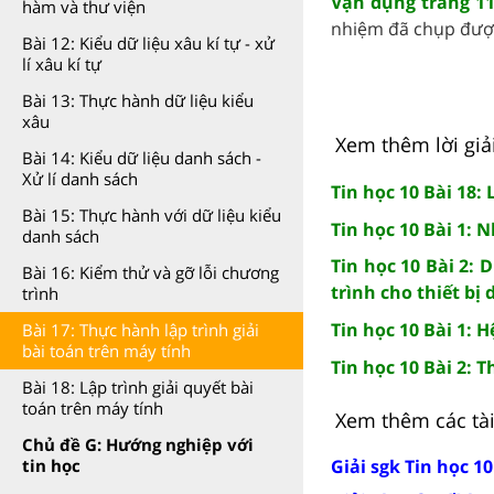
Vận dụng trang 11
hàm và thư viện
nhiệm đã chụp được
Bài 12: Kiểu dữ liệu xâu kí tự - xử
lí xâu kí tự
Bài 13: Thực hành dữ liệu kiểu
xâu
Xem thêm lời giải
Bài 14: Kiểu dữ liệu danh sách -
Xử lí danh sách
Tin học 10 Bài 18:
Bài 15: Thực hành với dữ liệu kiểu
Tin học 10 Bài 1: 
danh sách
Tin học 10 Bài 2: 
Bài 16: Kiểm thử và gỡ lỗi chương
trình cho thiết bị 
trình
Tin học 10 Bài 1: 
Bài 17: Thực hành lập trình giải
bài toán trên máy tính
Tin học 10 Bài 2: 
Bài 18: Lập trình giải quyết bài
toán trên máy tính
Xem thêm các tài 
Chủ đề G: Hướng nghiệp với
Giải sgk Tin học 1
tin học