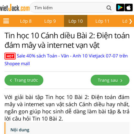
❯
ớp 7
Lớp 8
Lớp 9
Lớp 10
Lớp 11
Lớp 
Tin học 10 Cánh diều Bài 2: Điện toán
đám mây và internet vạn vật
Sale 40% sách Toán - Văn - Anh 10 Vietjack 07-07 trên
HOT
Shopee mall
Trang trước
Trang sau
Với giải bài tập Tin học 10 Bài 2: Điện toán đám
mây và internet vạn vật sách Cánh diều hay nhất,
ngắn gọn giúp học sinh dễ dàng làm bài tập & trả
lời câu hỏi Tin 10 Bài 2.
Nội dung