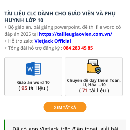
TÀI LIỆU CLC DÀNH CHO GIÁO VIÊN VÀ PHỤ
HUYNH LỚP 10
+ Bộ giáo án, bài giảng powerpoint, đề thi file word có
đáp án 2025 tại
https://tailieugiaovien.com.vn/
+ Hỗ trợ zalo:
VietJack Official
+ Tổng đài hỗ trợ đăng ký :
084 283 45 85
Chuyên đề dạy thêm Toán,
Giáo án word 10
Lí, Hóa ...10
(
95
tài liệu )
(
71
tài liệu )
XEM TẤT CẢ
Đã có app VietJack trên điện thoại, giải bài