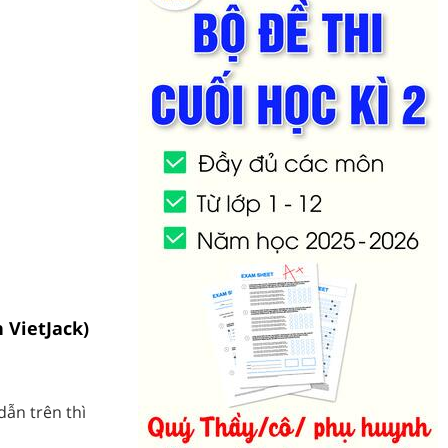
n VietJack)
ẫn trên thì