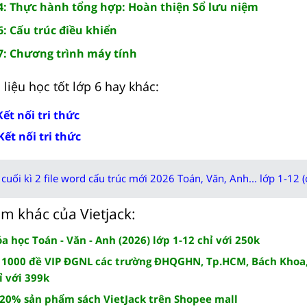
14: Thực hành tổng hợp: Hoàn thiện Sổ lưu niệm
6: Cấu trúc điều khiển
17: Chương trình máy tính
liệu học tốt lớp 6 hay khác:
Kết nối tri thức
Kết nối tri thức
cuối kì 2 file word cấu trúc mới 2026 Toán, Văn, Anh... lớp 1-12 (
m khác của Vietjack:
 học Toán - Văn - Anh (2026) lớp 1-12 chỉ với 250k
 1000 đề VIP ĐGNL các trường ĐHQGHN, Tp.HCM, Bách Khoa,
ỉ với 399k
 20% sản phẩm sách VietJack trên Shopee mall