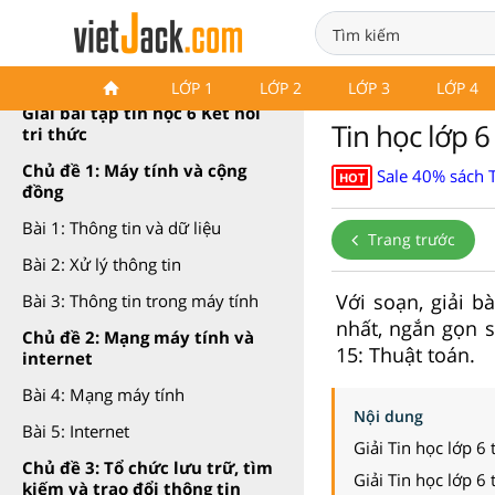
Tin học 6 Kết nối tri thức
LỚP 1
LỚP 2
LỚP 3
LỚP 4
Giải bài tập tin học 6 Kết nối
Tin học lớp 6
tri thức
Chủ đề 1: Máy tính và cộng
Sale 40% sách 
HOT
đồng
Bài 1: Thông tin và dữ liệu
Trang trước
Bài 2: Xử lý thông tin
Với soạn, giải b
Bài 3: Thông tin trong máy tính
nhất, ngắn gọn s
Chủ đề 2: Mạng máy tính và
15: Thuật toán.
internet
Bài 4: Mạng máy tính
Nội dung
Bài 5: Internet
Giải Tin học lớp 6
Chủ đề 3: Tổ chức lưu trữ, tìm
Giải Tin học lớp 6
kiếm và trao đổi thông tin