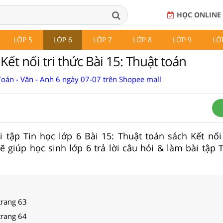
HỌC ONLINE
LỚP 5
LỚP 6
LỚP 7
LỚP 8
LỚP 9
LỚ
 Kết nối tri thức Bài 15: Thuật toán
Toán - Văn - Anh 6 ngày 07-07 trên Shopee mall
ài tập Tin học lớp 6 Bài 15: Thuật toán sách Kết nối
ẽ giúp học sinh lớp 6 trả lời câu hỏi & làm bài tập 
 trang 63
 trang 64