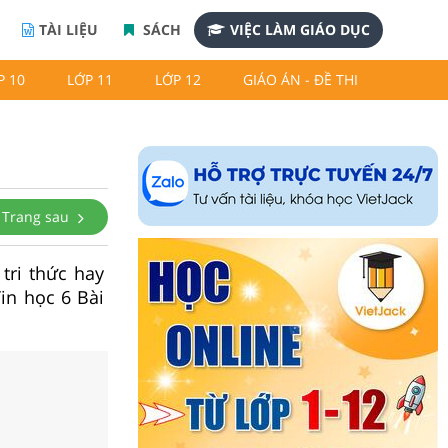
TÀI LIỆU
SÁCH
VIỆC LÀM GIÁO DỤC
P 10
LỚP 11
LỚP 12
GIÁO ÁN - ĐỀ THI
Trang sau
 tri thức hay
Tin học 6 Bài