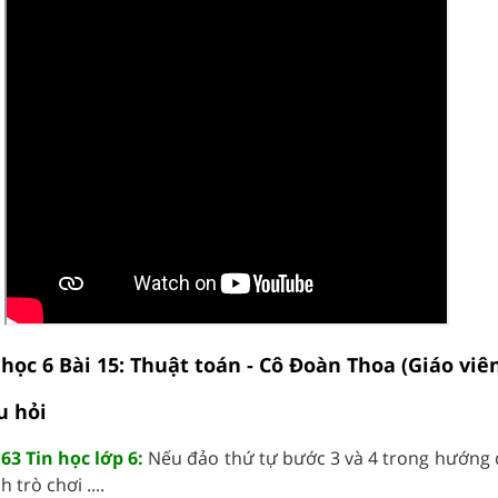
 học 6 Bài 15: Thuật toán - Cô Đoàn Thoa (Giáo viê
u hỏi
63 Tin học lớp 6:
Nếu đảo thứ tự bước 3 và 4 trong hướng d
trò chơi ....