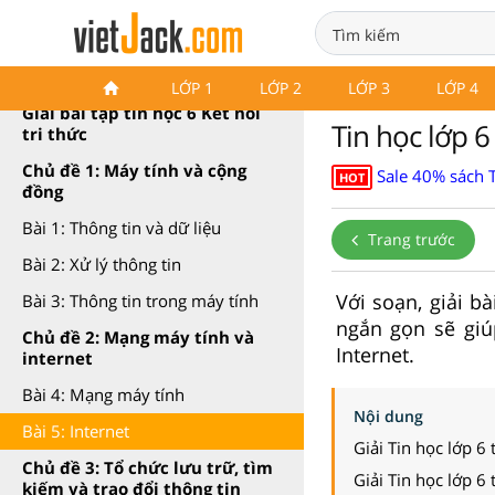
Tin học 6 Kết nối tri thức
LỚP 1
LỚP 2
LỚP 3
LỚP 4
Giải bài tập tin học 6 Kết nối
Tin học lớp 6 
tri thức
Chủ đề 1: Máy tính và cộng
Sale 40% sách 
HOT
đồng
Bài 1: Thông tin và dữ liệu
Trang trước
Bài 2: Xử lý thông tin
Với soạn, giải bà
Bài 3: Thông tin trong máy tính
ngắn gọn sẽ giúp
Chủ đề 2: Mạng máy tính và
Internet.
internet
Bài 4: Mạng máy tính
Nội dung
Bài 5: Internet
Giải Tin học lớp 6
Chủ đề 3: Tổ chức lưu trữ, tìm
Giải Tin học lớp 6
kiếm và trao đổi thông tin