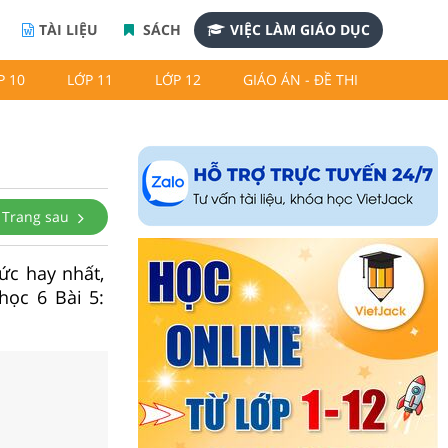
TÀI LIỆU
SÁCH
VIỆC LÀM GIÁO DỤC
P 10
LỚP 11
LỚP 12
GIÁO ÁN - ĐỀ THI
Trang sau
hức hay nhất,
học 6 Bài 5: