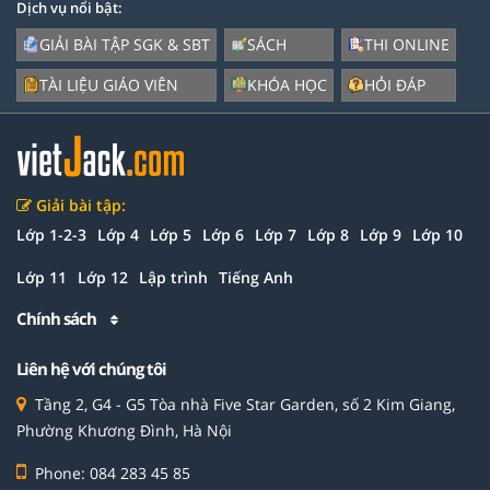
Dịch vụ nổi bật:
GIẢI BÀI TẬP SGK & SBT
SÁCH
THI ONLINE
TÀI LIỆU GIÁO VIÊN
KHÓA HỌC
HỎI ĐÁP
Giải bài tập:
Lớp 1-2-3
Lớp 4
Lớp 5
Lớp 6
Lớp 7
Lớp 8
Lớp 9
Lớp 10
Lớp 11
Lớp 12
Lập trình
Tiếng Anh
Chính sách
Liên hệ với chúng tôi
Tầng 2, G4 - G5 Tòa nhà Five Star Garden, số 2 Kim Giang,
Phường Khương Đình, Hà Nội
Phone: 084 283 45 85