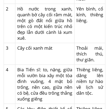
2
Hồ nước trong xanh,
Yên bình, cổ
quanh bờ cây cối râm mát,
kính, thiêng
một gò đất nổi giữa hồ
liêng.
trên có một kiến trúc nhỏ
đẹp lẫn dưới cành lá xum
xuê.
3
Cây cối xanh mát
Thoải mái,
thích thú,
thư giãn.
4
Bia Tiến sĩ: to, nặng, giữa
Thiêng liêng,
mỗi vườn bia xây một tòa
dâng lên
đình vuông, 4 mặt bỏ
niềm tự hào
trống, nền cao, giữa nền
về lịch sử
có bệ, cửa đều trông thẳng
dân tộc.
xuống giếng
5
Các khu điện thiết kế cổ
Thiêng liêng,