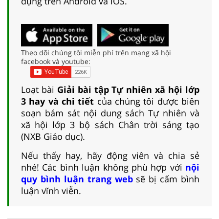
dụng trên Android và iOS.
Theo dõi chúng tôi miễn phí trên mạng xã hội
facebook và youtube:
Loạt bài
Giải bài tập Tự nhiên xã hội lớp
3 hay và chi tiết
của chúng tôi được biên
soạn bám sát nội dung sách Tự nhiên và
xã hội lớp 3 bộ sách Chân trời sáng tạo
(NXB Giáo dục).
Nếu thấy hay, hãy động viên và chia sẻ
nhé! Các bình luận không phù hợp với
nội
quy bình luận trang web
sẽ bị cấm bình
luận vĩnh viễn.