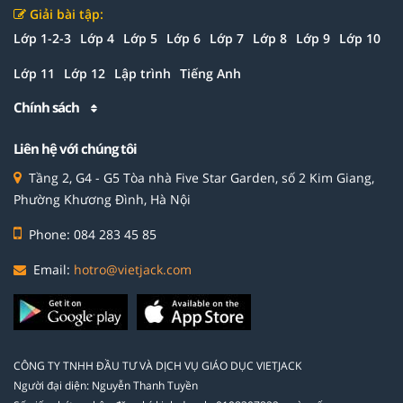
Giải bài tập:
Lớp 1-2-3
Lớp 4
Lớp 5
Lớp 6
Lớp 7
Lớp 8
Lớp 9
Lớp 10
Lớp 11
Lớp 12
Lập trình
Tiếng Anh
Chính sách
Liên hệ với chúng tôi
Tầng 2, G4 - G5 Tòa nhà Five Star Garden, số 2 Kim Giang,
Phường Khương Đình, Hà Nội
Phone: 084 283 45 85
Email:
hotro@vietjack.com
CÔNG TY TNHH ĐẦU TƯ VÀ DỊCH VỤ GIÁO DỤC VIETJACK
Người đại diện: Nguyễn Thanh Tuyền