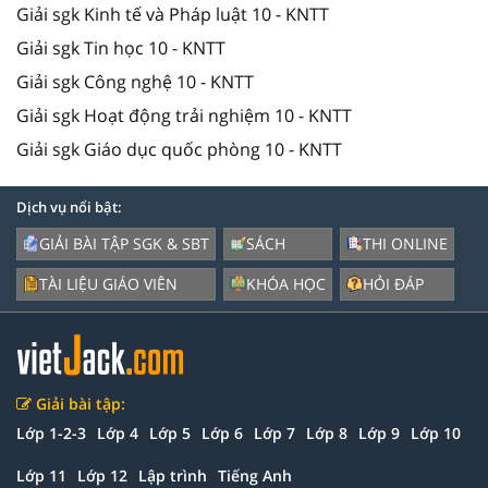
Giải sgk Kinh tế và Pháp luật 10 - KNTT
Giải sgk Tin học 10 - KNTT
Giải sgk Công nghệ 10 - KNTT
Giải sgk Hoạt động trải nghiệm 10 - KNTT
Giải sgk Giáo dục quốc phòng 10 - KNTT
Dịch vụ nổi bật:
GIẢI BÀI TẬP SGK & SBT
SÁCH
THI ONLINE
TÀI LIỆU GIÁO VIÊN
KHÓA HỌC
HỎI ĐÁP
Giải bài tập:
Lớp 1-2-3
Lớp 4
Lớp 5
Lớp 6
Lớp 7
Lớp 8
Lớp 9
Lớp 10
Lớp 11
Lớp 12
Lập trình
Tiếng Anh