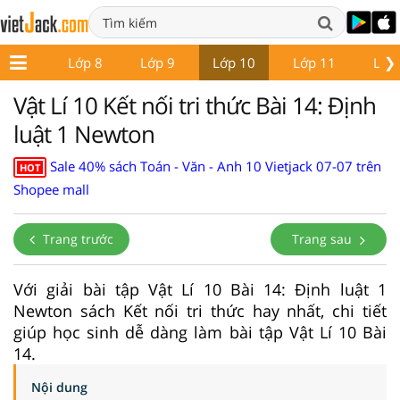
❯
Lớp 7
Lớp 8
Lớp 9
Lớp 10
Lớp 11
Lớp
Vật Lí 10 Kết nối tri thức Bài 14: Định
luật 1 Newton
Sale 40% sách Toán - Văn - Anh 10 Vietjack 07-07 trên
HOT
Shopee mall
Trang trước
Trang sau
Với giải bài tập Vật Lí 10 Bài 14: Định luật 1
Newton sách Kết nối tri thức hay nhất, chi tiết
giúp học sinh dễ dàng làm bài tập Vật Lí 10 Bài
14.
Nội dung