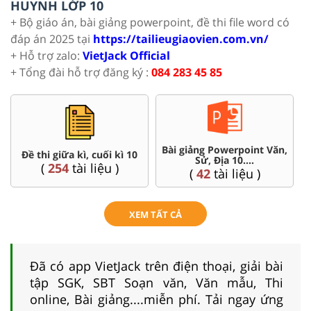
HUYNH LỚP 10
+ Bộ giáo án, bài giảng powerpoint, đề thi file word có
đáp án 2025 tại
https://tailieugiaovien.com.vn/
+ Hỗ trợ zalo:
VietJack Official
+ Tổng đài hỗ trợ đăng ký :
084 283 45 85
Bài giảng Powerpoint Văn,
Đề thi giữa kì, cuối kì 10
Sử, Địa 10....
(
254
tài liệu )
(
42
tài liệu )
XEM TẤT CẢ
Đã có app VietJack trên điện thoại, giải bài
tập SGK, SBT Soạn văn, Văn mẫu, Thi
online, Bài giảng....miễn phí. Tải ngay ứng