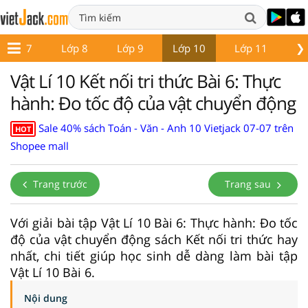
❯
Lớp 7
Lớp 8
Lớp 9
Lớp 10
Lớp 11
Lớ
Vật Lí 10 Kết nối tri thức Bài 6: Thực
hành: Đo tốc độ của vật chuyển động
Sale 40% sách Toán - Văn - Anh 10 Vietjack 07-07 trên
HOT
Shopee mall
Trang trước
Trang sau
Với giải bài tập Vật Lí 10 Bài 6: Thực hành: Đo tốc
độ của vật chuyển động sách Kết nối tri thức hay
nhất, chi tiết giúp học sinh dễ dàng làm bài tập
Vật Lí 10 Bài 6.
Nội dung