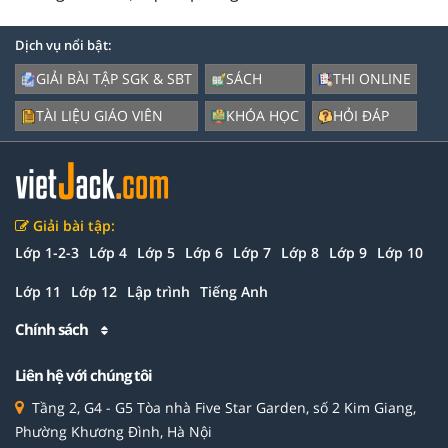
Dịch vụ nổi bật:
GIẢI BÀI TẬP SGK & SBT
SÁCH
THI ONLINE
TÀI LIỆU GIÁO VIÊN
KHÓA HỌC
HỎI ĐÁP
Giải bài tập:
Lớp 1-2-3
Lớp 4
Lớp 5
Lớp 6
Lớp 7
Lớp 8
Lớp 9
Lớp 10
Lớp 11
Lớp 12
Lập trình
Tiếng Anh
Chính sách
Liên hệ với chúng tôi
Tầng 2, G4 - G5 Tòa nhà Five Star Garden, số 2 Kim Giang,
Phường Khương Đình, Hà Nội