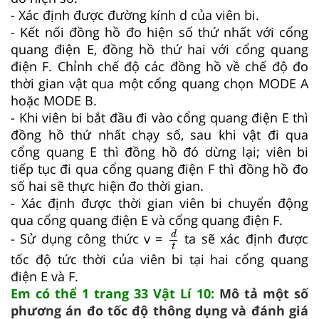
- Xác định được đường kính d của viên bi.
- Kết nối đồng hồ đo hiện số thứ nhất với cổng
quang điện E, đồng hồ thứ hai với cổng quang
điện F. Chỉnh chế độ các đồng hồ về chế độ đo
thời gian vật qua một cổng quang chọn MODE A
hoặc MODE B.
- Khi viên bi bắt đầu đi vào cổng quang điện E thì
đồng hồ thứ nhất chạy số, sau khi vật đi qua
cổng quang E thì đồng hồ đó dừng lại; viên bi
tiếp tục đi qua cổng quang điện F thì đồng hồ đo
số hai sẽ thực hiện đo thời gian.
- Xác định được thời gian viên bi chuyển động
qua cổng quang điện E và cổng quang điện F.
d
t
d
- Sử dụng công thức v =
ta sẽ xác định được
t
tốc độ tức thời của viên bi tại hai cổng quang
điện E và F.
Em có thể 1 trang 33 Vật Lí 10:
Mô tả một số
phương án đo tốc độ thông dụng và đánh giá