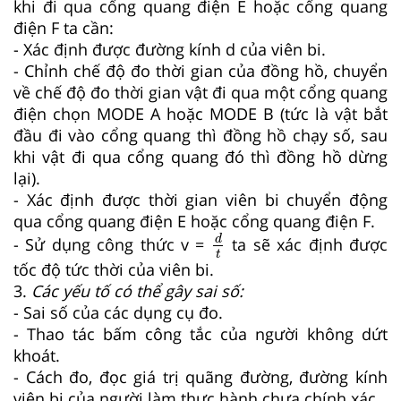
khi đi qua cổng quang điện E hoặc cổng quang
điện F ta cần:
- Xác định được đường kính d của viên bi.
- Chỉnh chế độ đo thời gian của đồng hồ, chuyển
về chế độ đo thời gian vật đi qua một cổng quang
điện chọn MODE A hoặc MODE B (tức là vật bắt
đầu đi vào cổng quang thì đồng hồ chạy số, sau
khi vật đi qua cổng quang đó thì đồng hồ dừng
lại).
- Xác định được thời gian viên bi chuyển động
qua cổng quang điện E hoặc cổng quang điện F.
d
t
d
- Sử dụng công thức v =
ta sẽ xác định được
t
tốc độ tức thời của viên bi.
3.
Các yếu tố có thể gây sai số:
- Sai số của các dụng cụ đo.
- Thao tác bấm công tắc của người không dứt
khoát.
- Cách đo, đọc giá trị quãng đường, đường kính
viên bi của người làm thực hành chưa chính xác.