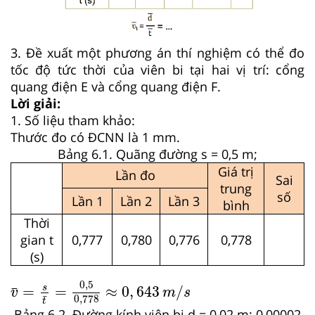
3. Đề xuất một phương án thí nghiệm có thể đo
tốc độ tức thời của viên bi tại hai vị trí: cổng
quang điện E và cổng quang điện F.
Lời giải:
1. Số liệu tham khảo:
Thước đo có ĐCNN là 1 mm.
Bảng 6.1. Quãng đường s = 0,5 m;
Giá trị
Lần đo
Sai
trung
số
Lần 1
Lần 2
Lần 3
bình
Thời
gian t
0,777
0,780
0,776
0,778
(s)
v
¯
=
s
t
¯
=
0
,
5
0
,
778
≈
0
,
643
m
/
s
0
,
5
=
=
≈
0
,
643
/
s
¯
v
m
s
¯
0
,
778
t
Bảng 6.2. Đường kính viên bi d = 0,02 m; 0,00002