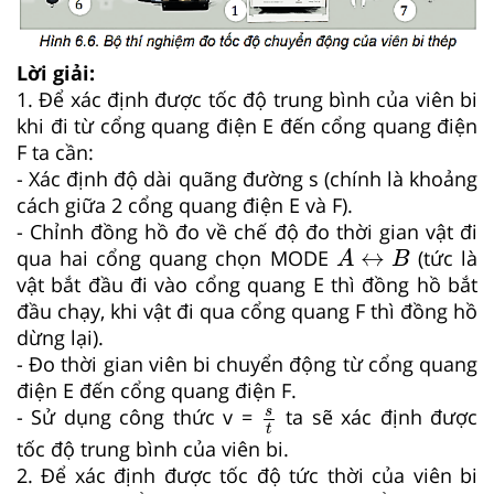
Lời giải:
1. Để xác định được tốc độ trung bình của viên bi
khi đi từ cổng quang điện E đến cổng quang điện
F ta cần:
- Xác định độ dài quãng đường s (chính là khoảng
cách giữa 2 cổng quang điện E và F).
- Chỉnh đồng hồ đo về chế độ đo thời gian vật đi
A
↔
B
↔
qua hai cổng quang chọn MODE
(tức là
A
B
vật bắt đầu đi vào cổng quang E thì đồng hồ bắt
đầu chạy, khi vật đi qua cổng quang F thì đồng hồ
dừng lại).
- Đo thời gian viên bi chuyển động từ cổng quang
điện E đến cổng quang điện F.
s
t
s
- Sử dụng công thức v =
ta sẽ xác định được
t
tốc độ trung bình của viên bi.
2. Để xác định được tốc độ tức thời của viên bi