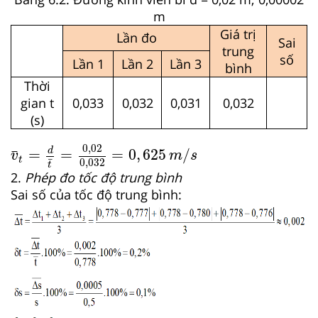
m
Giá trị
Lần đo
Sai
trung
số
Lần 1
Lần 2
Lần 3
bình
Thời
gian t
0,033
0,032
0,031
0,032
(s)
v
¯
t
=
d
t
¯
=
0
,
02
0
,
032
=
0
,
625
m
/
s
0
,
02
d
=
=
=
0
,
625
/
¯
v
m
s
t
¯
0
,
032
t
2.
Phép đo tốc độ trung bình
Sai số của tốc độ trung bình: