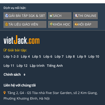
Dịch vụ nổi bật:
GIẢI BÀI TẬP SGK & SBT
SÁCH
THI ONLINE
TÀI LIỆU GIÁO VIÊN
KHÓA HỌC
HỎI ĐÁP
Giải bài tập:
Lớp 1-2-3
Lớp 4
Lớp 5
Lớp 6
Lớp 7
Lớp 8
Lớp 9
Lớp 10
Lớp 11
Lớp 12
Lập trình
Tiếng Anh
Chính sách
Liên hệ với chúng tôi
Tầng 2, G4 - G5 Tòa nhà Five Star Garden, số 2 Kim Giang,
Phường Khương Đình, Hà Nội