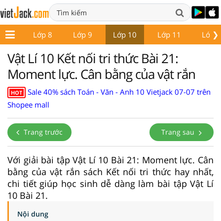
❯
ớp 7
Lớp 8
Lớp 9
Lớp 10
Lớp 11
Lớp 
Vật Lí 10 Kết nối tri thức Bài 21:
Moment lực. Cân bằng của vật rắn
Sale 40% sách Toán - Văn - Anh 10 Vietjack 07-07 trên
HOT
Shopee mall
Trang trước
Trang sau
Với giải bài tập Vật Lí 10 Bài 21: Moment lực. Cân
bằng của vật rắn sách Kết nối tri thức hay nhất,
chi tiết giúp học sinh dễ dàng làm bài tập Vật Lí
10 Bài 21.
Nội dung