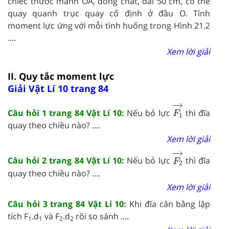
chiếc thước mảnh OA, đồng chất, dài 50 cm, có thể
quay quanh trục quay cố định ở đầu O. Tính
moment lực ứng với mỗi tình huống trong Hình 21.2
....
Xem lời giải
II. Quy tắc moment lực
Giải Vật Lí 10 trang 84
F
1
→
−
→
Câu hỏi 1 trang 84 Vật Lí 10:
Nếu bỏ lực
thì đĩa
F
1
quay theo chiều nào? ....
Xem lời giải
F
2
→
−
→
Câu hỏi 2 trang 84 Vật Lí 10:
Nếu bỏ lực
thì đĩa
F
2
quay theo chiều nào? ....
Xem lời giải
Câu hỏi 3 trang 84 Vật Lí 10:
Khi đĩa cân bằng lập
tích F
.d
và F
.d
rồi so sánh ....
1
1
2
2