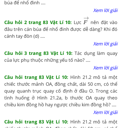
búa để nhổ đinh ....
Xem lời giải
F
→
→
Câu hỏi 2 trang 83 Vật Lí 10:
Lực
nên đặt vào
F
đâu trên cán búa để nhổ đinh được dễ dàng? Khi đó
cánh tay đòn (d) ....
Xem lời giải
Câu hỏi 3 trang 83 Vật Lí 10:
Tác dụng làm quay
của lực phụ thuộc những yếu tố nào? ....
Xem lời giải
Câu hỏi trang 83 Vật Lí 10:
Hình 21.2 mô tả một
chiếc thước mảnh OA, đồng chất, dài 50 cm, có thể
quay quanh trục quay cố định ở đầu O. Trong các
tình huống ở Hình 21.2a, b thước OA quay theo
chiều kim đồng hồ hay ngược chiều kim đồng hồ? ....
Xem lời giải
Câu hỏi trang 83 Vật Lí 10:
Hình 21.2 mô tả một