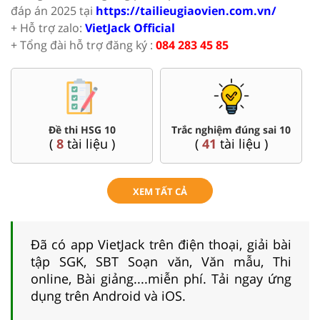
đáp án 2025 tại
https://tailieugiaovien.com.vn/
+ Hỗ trợ zalo:
VietJack Official
+ Tổng đài hỗ trợ đăng ký :
084 283 45 85
Đề thi HSG 10
Trắc nghiệm đúng sai 10
(
8
tài liệu )
(
41
tài liệu )
XEM TẤT CẢ
Đã có app VietJack trên điện thoại, giải bài
tập SGK, SBT Soạn văn, Văn mẫu, Thi
online, Bài giảng....miễn phí. Tải ngay ứng
dụng trên Android và iOS.