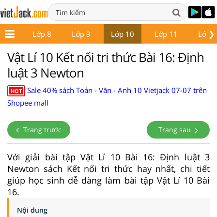
❯
ớp 7
Lớp 8
Lớp 9
Lớp 10
Lớp 11
Lớp 
Vật Lí 10 Kết nối tri thức Bài 16: Định
luật 3 Newton
Sale 40% sách Toán - Văn - Anh 10 Vietjack 07-07 trên
HOT
Shopee mall
Trang trước
Trang sau
Với giải bài tập Vật Lí 10 Bài 16: Định luật 3
Newton sách Kết nối tri thức hay nhất, chi tiết
giúp học sinh dễ dàng làm bài tập Vật Lí 10 Bài
16.
Nội dung