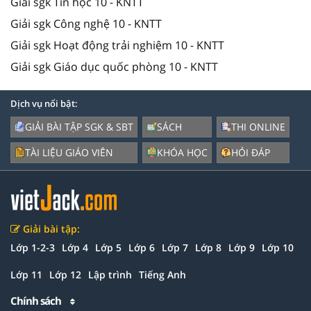
Giải sgk Tin học 10 - KNTT
Giải sgk Công nghệ 10 - KNTT
Giải sgk Hoạt động trải nghiệm 10 - KNTT
Giải sgk Giáo dục quốc phòng 10 - KNTT
Dịch vụ nổi bật:
GIẢI BÀI TẬP SGK & SBT
SÁCH
THI ONLINE
TÀI LIỆU GIÁO VIÊN
KHÓA HỌC
HỎI ĐÁP
Giải bài tập:
Lớp 1-2-3
Lớp 4
Lớp 5
Lớp 6
Lớp 7
Lớp 8
Lớp 9
Lớp 10
Lớp 11
Lớp 12
Lập trình
Tiếng Anh
Chính sách