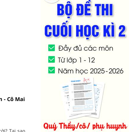
m - Cô Mai
ời? Tại sao