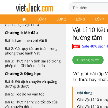
Vật Lí 10 Kết nối tri thức
LỚP 1
LỚP 2
LỚP 3
LỚP 4
Giải bài tập Vật Lí 10
Vật Lí 10 Kết
Chương 1: Mở đầu
hướng tâm
Bài 1: Làm quen với Vật lí
Sale 40% sách T
HOT
Bài 2: Các quy tắc an toàn trong
phòng thực hành Vật lí
Trang trước
Bài 3: Thực hành tính sai số trong
phép đo. Ghi kết quả đo
Với giải bài tập
Chương 2: Động học
tri thức hay nhất
Bài 4: Độ dịch chuyển và quãng
đường đi được
Nội dung
Bài 5: Tốc độ và vận tốc
Giải Vật Lí 10 tra
Bài 6: Thực hành: Đo tốc độ của
Giải Vật Lí 10 tra
vật chuyển động