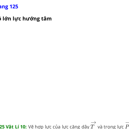
rang 125
độ lớn lực hướng tâm
T
→
P
→
5 Vật Lí 10:
Vẽ hợp lực của lực căng dây
và trọng lực
T
P