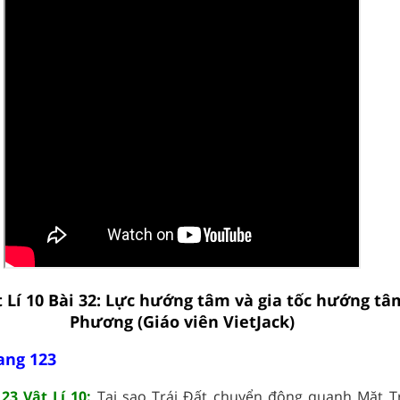
t Lí 10 Bài 32: Lực hướng tâm và gia tốc hướng tâ
Phương (Giáo viên VietJack)
rang 123
23 Vật Lí 10:
Tại sao Trái Đất chuyển động quanh Mặt Tr