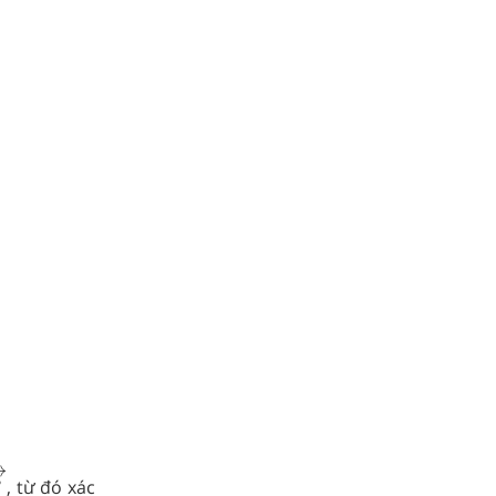
→
→
, từ đó xác