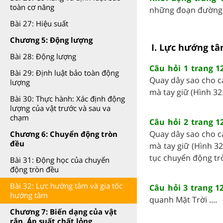
toàn cơ năng
những đoạn đường v
Bài 27: Hiệu suất
Chương 5: Động lượng
I. Lực hướng t
Bài 28: Động lượng
Câu hỏi 1 trang 12
Bài 29: Định luật bảo toàn động
Quay dây sao cho c
lượng
mà tay giữ (Hình 32.
Bài 30: Thực hành: Xác định động
lượng của vật trước và sau va
chạm
Câu hỏi 2 trang 12
Quay dây sao cho c
Chương 6: Chuyển động tròn
đều
mà tay giữ (Hình 32
tục chuyển động tròn
Bài 31: Động học của chuyển
động tròn đều
Bài 32: Lực hướng tâm và gia tốc
Câu hỏi 3 trang 12
hướng tâm
quanh Mặt Trời ....
Chương 7: Biến dạng của vật
rắn. Áp suất chất lỏng