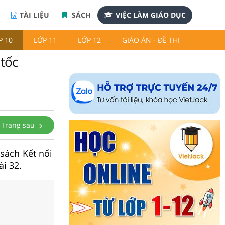
TÀI LIỆU
SÁCH
VIỆC LÀM GIÁO DỤC
P 10
LỚP 11
LỚP 12
GIÁO ÁN - ĐỀ THI
 tốc
Trang sau
 sách Kết nối
ài 32.