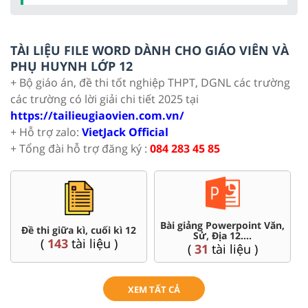
TÀI LIỆU FILE WORD DÀNH CHO GIÁO VIÊN VÀ
PHỤ HUYNH LỚP 12
+ Bộ giáo án, đề thi tốt nghiệp THPT, DGNL các trường
các trường có lời giải chi tiết 2025 tại
https://tailieugiaovien.com.vn/
+ Hỗ trợ zalo:
VietJack Official
+ Tổng đài hỗ trợ đăng ký :
084 283 45 85
Bài giảng Powerpoint Văn,
Chuyên đề dạy thêm To
i kì 12
Sử, Địa 12....
Lí, Hóa ...12
u )
(
31
tài liệu )
(
104
tài liệu )
XEM TẤT CẢ