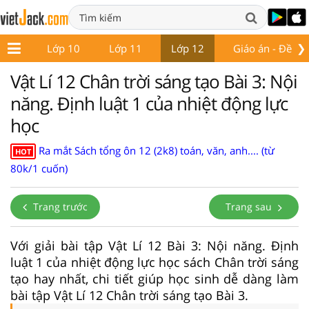
❯
ớp 9
Lớp 10
Lớp 11
Lớp 12
Giáo án - Đề thi
Vật Lí 12 Chân trời sáng tạo Bài 3: Nội
năng. Định luật 1 của nhiệt động lực
học
Ra mắt Sách tổng ôn 12 (2k8) toán, văn, anh.... (từ
HOT
80k/1 cuốn)
Trang trước
Trang sau
Với giải bài tập Vật Lí 12 Bài 3: Nội năng. Định
luật 1 của nhiệt động lực học sách Chân trời sáng
tạo hay nhất, chi tiết giúp học sinh dễ dàng làm
bài tập Vật Lí 12 Chân trời sáng tạo Bài 3.