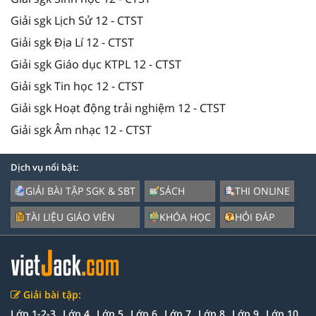
Giải sgk Lịch Sử 12 - CTST
Giải sgk Địa Lí 12 - CTST
Giải sgk Giáo dục KTPL 12 - CTST
Giải sgk Tin học 12 - CTST
Giải sgk Hoạt động trải nghiệm 12 - CTST
Giải sgk Âm nhạc 12 - CTST
Dịch vụ nổi bật:
GIẢI BÀI TẬP SGK & SBT
SÁCH
THI ONLINE
TÀI LIỆU GIÁO VIÊN
KHÓA HỌC
HỎI ĐÁP
Giải bài tập:
Lớp 1-2-3
Lớp 4
Lớp 5
Lớp 6
Lớp 7
Lớp 8
Lớp 9
Lớp 10