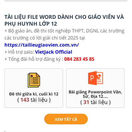
TÀI LIỆU FILE WORD DÀNH CHO GIÁO VIÊN VÀ
PHỤ HUYNH LỚP 12
+ Bộ giáo án, đề thi tốt nghiệp THPT, DGNL các trường
các trường có lời giải chi tiết 2025 tại
https://tailieugiaovien.com.vn/
+ Hỗ trợ zalo:
VietJack Official
+ Tổng đài hỗ trợ đăng ký :
084 283 45 85
 Powerpoint Văn,
Chuyên đề dạy thêm Toán,
Đề thi 
 Địa 12....
Lí, Hóa ...12
(
4
tài l
tài liệu )
(
104
tài liệu )
XEM TẤT CẢ