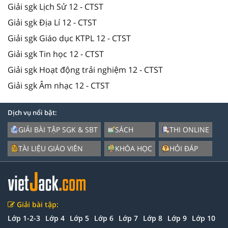
Giải sgk Lịch Sử 12 - CTST
Giải sgk Địa Lí 12 - CTST
Giải sgk Giáo dục KTPL 12 - CTST
Giải sgk Tin học 12 - CTST
Giải sgk Hoạt động trải nghiệm 12 - CTST
Giải sgk Âm nhạc 12 - CTST
Dịch vụ nổi bật:
GIẢI BÀI TẬP SGK & SBT
SÁCH
THI ONLINE
TÀI LIỆU GIÁO VIÊN
KHÓA HỌC
HỎI ĐÁP
Giải bài tập:
Lớp 1-2-3
Lớp 4
Lớp 5
Lớp 6
Lớp 7
Lớp 8
Lớp 9
Lớp 10