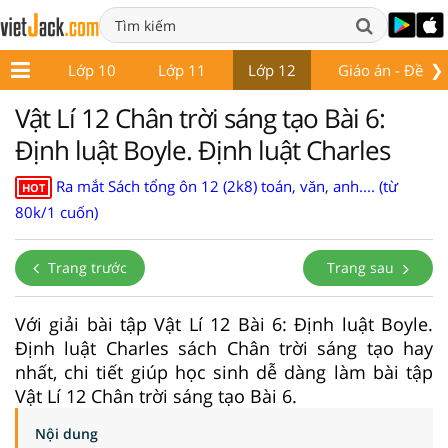
❯
ớp 9
Lớp 10
Lớp 11
Lớp 12
Giáo án - Đề thi
Vật Lí 12 Chân trời sáng tạo Bài 6:
Định luật Boyle. Định luật Charles
Ra mắt Sách tổng ôn 12 (2k8) toán, văn, anh.... (từ
HOT
80k/1 cuốn)
Trang trước
Trang sau
Với giải bài tập Vật Lí 12 Bài 6: Định luật Boyle.
Định luật Charles sách Chân trời sáng tạo hay
nhất, chi tiết giúp học sinh dễ dàng làm bài tập
Vật Lí 12 Chân trời sáng tạo Bài 6.
Nội dung