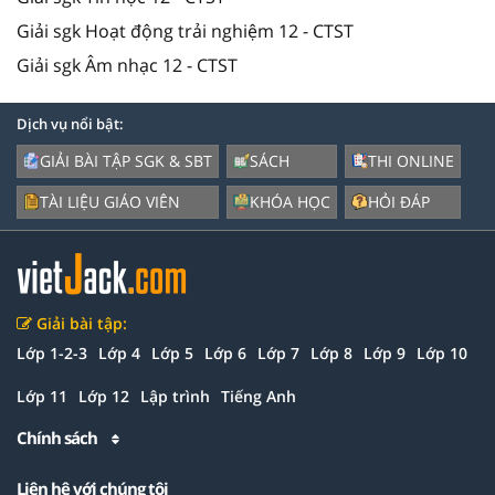
Giải sgk Hoạt động trải nghiệm 12 - CTST
Giải sgk Âm nhạc 12 - CTST
Dịch vụ nổi bật:
GIẢI BÀI TẬP SGK & SBT
SÁCH
THI ONLINE
TÀI LIỆU GIÁO VIÊN
KHÓA HỌC
HỎI ĐÁP
Giải bài tập:
Lớp 1-2-3
Lớp 4
Lớp 5
Lớp 6
Lớp 7
Lớp 8
Lớp 9
Lớp 10
Lớp 11
Lớp 12
Lập trình
Tiếng Anh
Chính sách
Liên hệ với chúng tôi