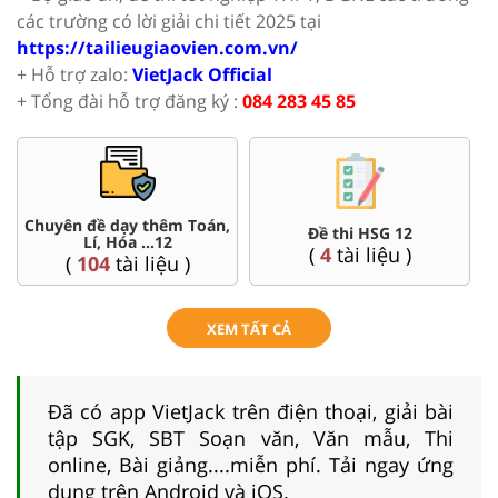
các trường có lời giải chi tiết 2025 tại
https://tailieugiaovien.com.vn/
+ Hỗ trợ zalo:
VietJack Official
+ Tổng đài hỗ trợ đăng ký :
084 283 45 85
Chuyên đề dạy thêm Toán,
Đề thi HSG 12
Lí, Hóa ...12
(
4
tài liệu )
(
104
tài liệu )
XEM TẤT CẢ
Đã có app VietJack trên điện thoại, giải bài
tập SGK, SBT Soạn văn, Văn mẫu, Thi
online, Bài giảng....miễn phí. Tải ngay ứng
dụng trên Android và iOS.