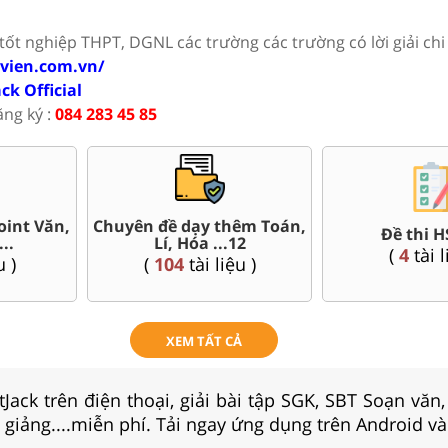
 tốt nghiệp THPT, DGNL các trường các trường có lời giải chi 
ovien.com.vn/
ack Official
ăng ký :
084 283 45 85
Toán,
500+ đề thi thử tố
Đề thi HSG 12
THPT Quốc gia fo
(
4
tài liệu )
(
128
tài liệ
XEM TẤT CẢ
Jack trên điện thoại, giải bài tập SGK, SBT Soạn văn
i giảng....miễn phí. Tải ngay ứng dụng trên Android và