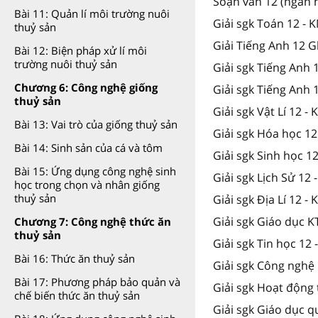
Soạn văn 12 (ngắn 
Bài 11: Quản lí môi trường nuôi
Giải sgk Toán 12 - 
thuỷ sản
Giải Tiếng Anh 12 G
Bài 12: Biện pháp xử lí môi
trường nuôi thuỷ sản
Giải sgk Tiếng Anh
Chương 6: Công nghệ giống
Giải sgk Tiếng Anh 
thuỷ sản
Giải sgk Vật Lí 12 -
Bài 13: Vai trò của giống thuỷ sản
Giải sgk Hóa học 12
Bài 14: Sinh sản của cá và tôm
Giải sgk Sinh học 1
Bài 15: Ứng dụng công nghệ sinh
Giải sgk Lịch Sử 12 
học trong chọn và nhân giống
thuỷ sản
Giải sgk Địa Lí 12 -
Giải sgk Giáo dục K
Chương 7: Công nghệ thức ăn
thuỷ sản
Giải sgk Tin học 12 
Bài 16: Thức ăn thuỷ sản
Giải sgk Công nghệ 
Bài 17: Phương pháp bảo quản và
Giải sgk Hoạt động 
chế biến thức ăn thuỷ sản
Giải sgk Giáo dục 