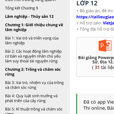
LỚP 12
Tổng kết Chương 9
+ Bộ giáo án, đề thi
Lâm nghiệp - Thủy sản 12
https://tailieugia
+ Hỗ trợ zalo:
VietJ
Chương 1: Giới thiệu chung về
+ Tổng đài hỗ trợ đ
lâm nghiệp
Bài 1: Vai trò và triển vọng của
lâm nghiệp
Bài 2: Các hoạt động lâm nghiệp
cơ bản và nguyên nhân chủ yếu
Bài giảng Powerpoint Văn,
Chuyên đề dạy thêm 
12
làm suy thoái tài nguyên rừng
Sử, Địa 12....
Lí, Hóa ...12
(
31
tài liệu )
(
104
tài liệu )
Chương 2: Trồng và chăm sóc
rừng
Bài 3: Vai trò, nhiệm vụ của trồng
và chăm sóc rừng
Bài 4: Quy luật sinh trưởng và
phát triển của cây rừng
Đã có app Viet
Thi online, Bà
Bài 5: Kĩ thuật trồng và chăm sóc
rừng