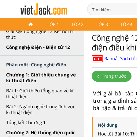
Công nghệ 12 Kết nối tri thức
LỚP 1
LỚP 2
LỚP 3
LỚP 4
Giải sgk Công nghệ 12 Kết nối tri
Công nghệ 12 
thức
điện điều khi
Công nghệ Điện - Điện tử 12
Ra mắt Sách tổn
HOT
Phần một: Công nghệ điện
Chương 1: Giới thiệu chung về
Trang trước
kĩ thuật điện
Bài 1: Giới thiệu tổng quan về kĩ
Với giải bài tập
thuật điện
trong gia đình s
Bài 2: Ngành nghề trong lĩnh vực
bài tập & trả lời
kĩ thuật điện
Tổng kết Chương 1
Nội dung
Chương 2: Hệ thống điện quốc
Học tốt Bài 10: Th