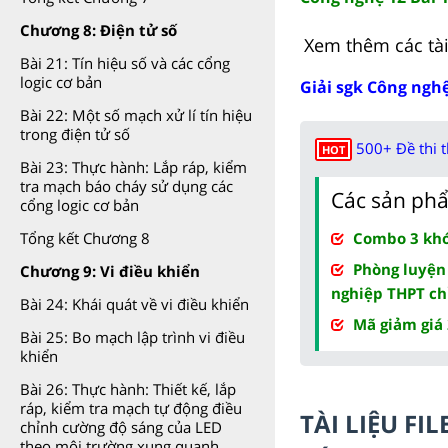
Chương 8: Điện tử số
Xem thêm các tài 
Bài 21: Tín hiệu số và các cổng
logic cơ bản
Giải sgk Công nghệ
Bài 22: Một số mạch xử lí tín hiệu
trong điện tử số
500+ Đề thi 
HOT
Bài 23: Thực hành: Lắp ráp, kiểm
tra mạch báo cháy sử dụng các
Các sản phẩ
cổng logic cơ bản
Combo 3 khóa
Tổng kết Chương 8
Phòng luyện
Chương 9: Vi điều khiển
nghiệp THPT ch
Bài 24: Khái quát về vi điều khiển
Mã giảm giá
Bài 25: Bo mạch lập trình vi điều
khiển
Bài 26: Thực hành: Thiết kế, lắp
ráp, kiểm tra mạch tự động điều
TÀI LIỆU F
chỉnh cường độ sáng của LED
theo môi trường xung quanh