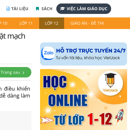
TÀI LIỆU
SÁCH
VIỆC LÀM GIÁO DỤC
P 10
LỚP 11
LỚP 12
GIÁO ÁN - ĐỀ THI
đặt mạch
Trang sau
n điều khiển
h dễ dàng làm