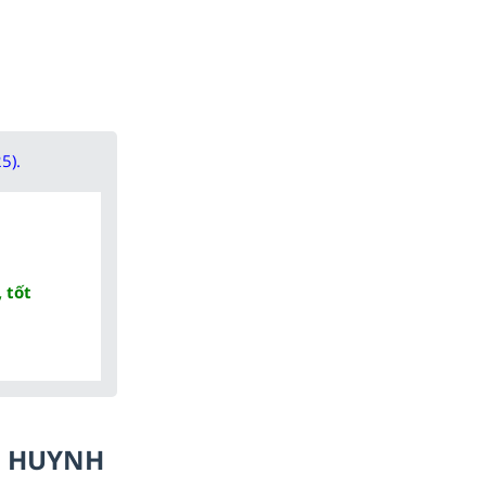
5).
 tốt
Ụ HUYNH