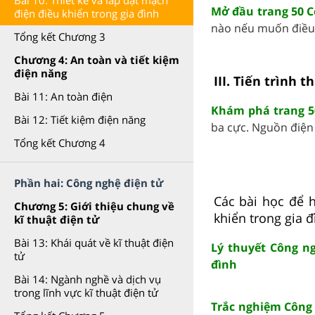
Bài 10: Thiết kế và lắp đặt mạch
Mở đầu trang 50 
điện điều khiển trong gia đình
nào nếu muốn điều k
Tổng kết Chương 3
Chương 4: An toàn và tiết kiệm
điện năng
III. Tiến trình t
Bài 11: An toàn điện
Khám phá trang 5
Bài 12: Tiết kiệm điện năng
ba cực. Nguồn điện 
Tổng kết Chương 4
Phần hai: Công nghệ điện tử
Các bài học để h
Chương 5: Giới thiệu chung về
khiển trong gia đ
kĩ thuật điện tử
Bài 13: Khái quát về kĩ thuật điện
Lý thuyết Công ng
tử
đình
Bài 14: Ngành nghề và dịch vụ
trong lĩnh vực kĩ thuật điện tử
Trắc nghiệm Công n