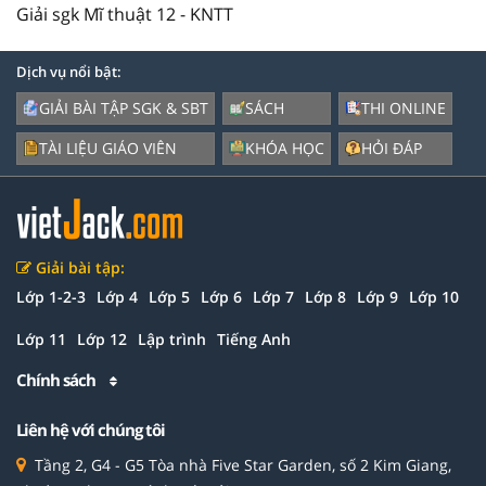
Giải sgk Mĩ thuật 12 - KNTT
Dịch vụ nổi bật:
GIẢI BÀI TẬP SGK & SBT
SÁCH
THI ONLINE
TÀI LIỆU GIÁO VIÊN
KHÓA HỌC
HỎI ĐÁP
Giải bài tập:
Lớp 1-2-3
Lớp 4
Lớp 5
Lớp 6
Lớp 7
Lớp 8
Lớp 9
Lớp 10
Lớp 11
Lớp 12
Lập trình
Tiếng Anh
Chính sách
Liên hệ với chúng tôi
Tầng 2, G4 - G5 Tòa nhà Five Star Garden, số 2 Kim Giang,