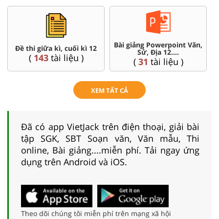
Bài giảng Powerpoint Văn,
C
Đề thi giữa kì, cuối kì 12
Sử, Địa 12....
(
143
tài liệu )
(
31
tài liệu )
XEM TẤT CẢ
Đã có app VietJack trên điện thoại, giải bài
tập SGK, SBT Soạn văn, Văn mẫu, Thi
online, Bài giảng....miễn phí. Tải ngay ứng
dụng trên Android và iOS.
Theo dõi chúng tôi miễn phí trên mạng xã hội