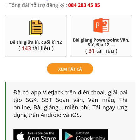
+ Tổng đài hỗ trợ đăng ký :
084 283 45 85
Bài giảng Powerpoint Văn,
C
Đề thi giữa kì, cuối kì 12
Sử, Địa 12....
(
143
tài liệu )
(
31
tài liệu )
XEM TẤT CẢ
Đã có app VietJack trên điện thoại, giải bài
tập SGK, SBT Soạn văn, Văn mẫu, Thi
online, Bài giảng....miễn phí. Tải ngay ứng
dụng trên Android và iOS.