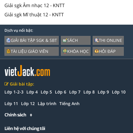
Giải sgk Âm nhạc 12 - KNTT
Giải sgk Mĩ thuật 12 - KNTT
Dịch vụ nổi bật:
GIẢI BÀI TẬP SGK & SBT
SÁCH
THI ONLINE
TÀI LIỆU GIÁO VIÊN
KHÓA HỌC
HỎI ĐÁP
Giải bài tập:
Lớp 1-2-3
Lớp 4
Lớp 5
Lớp 6
Lớp 7
Lớp 8
Lớp 9
Lớp 10
Lớp 11
Lớp 12
Lập trình
Tiếng Anh
Chính sách
Liên hệ với chúng tôi