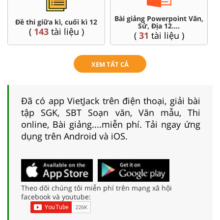
Bài giảng Powerpoint Văn,
C
Đề thi giữa kì, cuối kì 12
Sử, Địa 12....
(
143
tài liệu )
(
31
tài liệu )
XEM TẤT CẢ
Đã có app VietJack trên điện thoại, giải bài
tập SGK, SBT Soạn văn, Văn mẫu, Thi
online, Bài giảng....miễn phí. Tải ngay ứng
dụng trên Android và iOS.
Theo dõi chúng tôi miễn phí trên mạng xã hội
facebook và youtube: