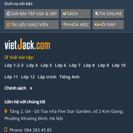
Dịch vụ nổi bật:
GIẢI BÀI TẬP SGK & SBT
SÁCH
THI ONLINE
TÀI LIỆU GIÁO VIÊN
KHÓA HỌC
HỎI ĐÁP
Giải bài tập:
Lớp 1-2-3
Lớp 4
Lớp 5
Lớp 6
Lớp 7
Lớp 8
Lớp 9
Lớp 10
Lớp 11
Lớp 12
Lập trình
Tiếng Anh
Chính sách
Liên hệ với chúng tôi
Tầng 2, G4 - G5 Tòa nhà Five Star Garden, số 2 Kim Giang,
Phường Khương Đình, Hà Nội
Phone: 084 283 45 85