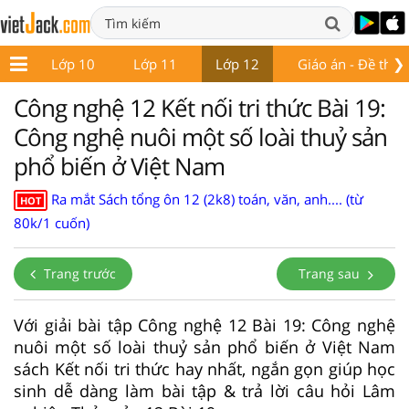
❯
 9
Lớp 10
Lớp 11
Lớp 12
Giáo án - Đề thi
Công nghệ 12 Kết nối tri thức Bài 19:
Công nghệ nuôi một số loài thuỷ sản
phổ biến ở Việt Nam
Ra mắt Sách tổng ôn 12 (2k8) toán, văn, anh.... (từ
HOT
80k/1 cuốn)
Trang trước
Trang sau
Với giải bài tập Công nghệ 12 Bài 19: Công nghệ
nuôi một số loài thuỷ sản phổ biến ở Việt Nam
sách Kết nối tri thức hay nhất, ngắn gọn giúp học
sinh dễ dàng làm bài tập & trả lời câu hỏi Lâm