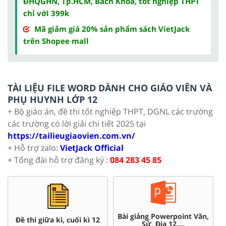
ĐHQGHN, Tp.HCM, Bách Khoa, tốt nghiệp THPT
chỉ với 399k
Mã giảm giá 20% sản phẩm sách VietJack
trên Shopee mall
TÀI LIỆU FILE WORD DÀNH CHO GIÁO VIÊN VÀ
PHỤ HUYNH LỚP 12
+ Bộ giáo án, đề thi tốt nghiệp THPT, DGNL các trường
các trường có lời giải chi tiết 2025 tại
https://tailieugiaovien.com.vn/
+ Hỗ trợ zalo:
VietJack Official
+ Tổng đài hỗ trợ đăng ký :
084 283 45 85
Bài giảng Powerpoint Văn,
Ch
Đề thi giữa kì, cuối kì 12
Sử, Địa 12....