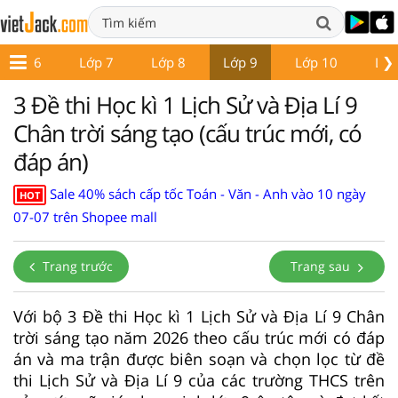
❯
Lớp 6
Lớp 7
Lớp 8
Lớp 9
Lớp 10
Lớp
3 Đề thi Học kì 1 Lịch Sử và Địa Lí 9
Chân trời sáng tạo (cấu trúc mới, có
đáp án)
Sale 40% sách cấp tốc Toán - Văn - Anh vào 10 ngày
HOT
07-07 trên Shopee mall
Trang trước
Trang sau
Với bộ 3 Đề thi Học kì 1 Lịch Sử và Địa Lí 9 Chân
trời sáng tạo năm 2026 theo cấu trúc mới có đáp
án và ma trận được biên soạn và chọn lọc từ đề
thi Lịch Sử và Địa Lí 9 của các trường THCS trên