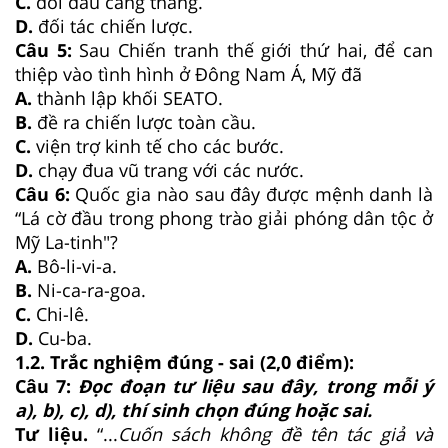
C.
đối đầu căng thẳng.
D.
đối tác chiến lược.
Câu 5:
Sau Chiến tranh thế giới thứ hai, để can
thiệp vào tình hình ở Đông Nam Á, Mỹ đã
A.
thành lập khối SEATO.
B.
đề ra chiến lược toàn cầu.
C.
viện trợ kinh tế cho các bước.
D.
chạy đua vũ trang với các nước.
Câu 6:
Quốc gia nào sau đây được mệnh danh là
“Lá cờ đầu trong phong trào giải phóng dân tộc ở
Mỹ La-tinh"?
A.
Bô-li-vi-a.
B.
Ni-ca-ra-goa.
C.
Chi-lê.
D.
Cu-ba.
1.2. Trắc nghiệm đúng - sai (2,0 điểm):
Câu 7:
Đọc đoạn tư liệu sau đây, trong mỗi ý
a), b), c), d), thí sinh chọn đúng hoặc sai.
Tư liệu.
“...
Cuốn sách không đề tên tác giả và