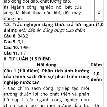
lao động dồi dào, chất lượng cao.
d)
Ngành công nghiệp nổi bật của
vùng là khai thác dầu khí, dệt may,
X
đóng tàu.
1.3. Trắc nghiệm dạng thức trả lời ngắn (1,0
điểm):
Mỗi đáp án đúng được 0,25 điểm
Câu 8.
343,2
Câu 9.
0,1
Câu 10.
1986
Câu 11.
1,7
II. TỰ LUẬN (1,5 ĐIỂM)
Nội dung
Điểm
Câu 1 (1,0 điểm): Phân tích ảnh hưởng
1,0
của chính sách đến sự phát triển công
điểm
nghiệp nước ta?
- Các chính sách công nghiệp tạo môi
trường thuận lợi cho phát triển và phân
bố hợp lí các ngành công nghiệp như
chính sách tạo lập môi trường đầu tư,
0,5