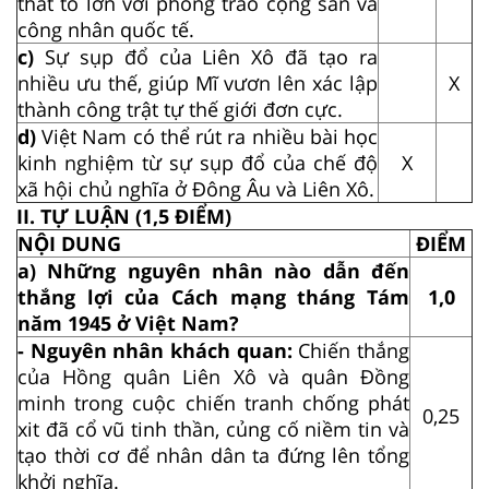
thất to lớn với phong trào cộng sản và
công nhân quốc tế.
c)
Sự sụp đổ của Liên Xô đã tạo ra
nhiều ưu thế, giúp Mĩ vươn lên xác lập
X
thành công trật tự thế giới đơn cực.
d)
Việt Nam có thể rút ra nhiều bài học
kinh nghiệm từ sự sụp đổ của chế độ
X
xã hội chủ nghĩa ở Đông Âu và Liên Xô.
II. TỰ LUẬN (1,5 ĐIỂM)
NỘI DUNG
ĐIỂM
a) Những nguyên nhân nào dẫn đến
thắng lợi của Cách mạng tháng Tám
1,0
năm 1945 ở Việt Nam?
- Nguyên nhân khách quan:
Chiến thắng
của Hồng quân Liên Xô và quân Đồng
minh trong cuộc chiến tranh chống phát
0,25
xit đã cổ vũ tinh thần, củng cố niềm tin và
tạo thời cơ để nhân dân ta đứng lên tổng
khởi nghĩa.