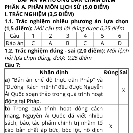
PHẦN A. PHÂN MÔN LỊCH SỬ (5,0 ĐIỂM)
I. TRẮC NGHIỆM (3,5 ĐIỂM)
1.1. Trắc nghiệm nhiều phương án lựa chọn
(1,5 điểm):
Mỗi câu trả lời đúng được 0,25 điểm
Câu
1
2
3
4
5
6
Đáp án
C
A
B
C
A
D
1.2. Trắc nghiệm đúng - sai (2,0 điểm):
Mỗi lệnh
hỏi lựa chọn đúng, được 0,25 điểm
Câu 7:
Nhận định
Đúng
Sai
a)
“Bản án chế độ thực dân Pháp” và
“Đường Kách mệnh” đều được Nguyễn
X
Ái Quốc soạn thảo trong quá trình hoạt
động tại Pháp.
b)
Trong quá trình hoạt động cách
mạng, Nguyễn Ái Quốc đã viết nhiều
sách, báo, tác phẩm chính trị nhằm tố
X
cáo bản chất áp bức, bóc lột, nô dịch