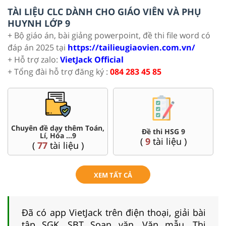
TÀI LIỆU CLC DÀNH CHO GIÁO VIÊN VÀ PHỤ
HUYNH LỚP 9
+ Bộ giáo án, bài giảng powerpoint, đề thi file word có
đáp án 2025 tại
https://tailieugiaovien.com.vn/
+ Hỗ trợ zalo:
VietJack Official
+ Tổng đài hỗ trợ đăng ký :
084 283 45 85
Chuyên đề dạy thêm Toán,
Đề thi HSG 9
Lí, Hóa ...9
(
9
tài liệu )
(
77
tài liệu )
XEM TẤT CẢ
Đã có app VietJack trên điện thoại, giải bài
tập SGK, SBT Soạn văn, Văn mẫu, Thi