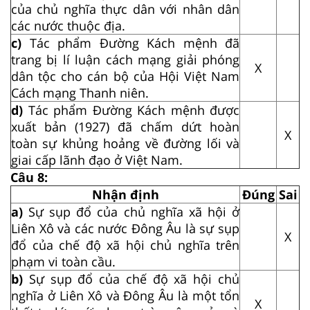
của chủ nghĩa thực dân với nhân dân
các nước thuộc địa.
c)
Tác phẩm Đường Kách mệnh đã
trang bị lí luận cách mạng giải phóng
X
dân tộc cho cán bộ của Hội Việt Nam
Cách mạng Thanh niên.
d)
Tác phẩm Đường Kách mệnh được
xuất bản (1927) đã chấm dứt hoàn
X
toàn sự khủng hoảng về đường lối và
giai cấp lãnh đạo ở Việt Nam.
Câu 8:
Nhận định
Đúng
Sai
a)
Sự sụp đổ của chủ nghĩa xã hội ở
Liên Xô và các nước Đông Âu là sự sụp
X
đổ của chế độ xã hội chủ nghĩa trên
phạm vi toàn cầu.
b)
Sự sụp đổ của chế độ xã hội chủ
nghĩa ở Liên Xô và Đông Âu là một tổn
X