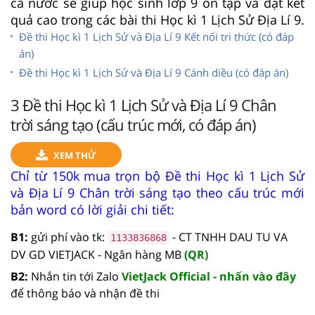
cả nước sẽ giúp học sinh lớp 9 ôn tập và đạt kết
quả cao trong các bài thi Học kì 1 Lịch Sử Địa Lí 9.
Đề thi Học kì 1 Lịch Sử và Địa Lí 9 Kết nối tri thức (có đáp
án)
Đề thi Học kì 1 Lịch Sử và Địa Lí 9 Cánh diều (có đáp án)
3 Đề thi Học kì 1 Lịch Sử và Địa Lí 9 Chân
trời sáng tạo (cấu trúc mới, có đáp án)
XEM THỬ
Chỉ từ 150k mua trọn bộ Đề thi Học kì 1 Lịch Sử
và Địa Lí 9 Chân trời sáng tạo theo cấu trúc mới
bản word có lời giải chi tiết:
B1:
gửi phí vào tk:
- CT TNHH DAU TU VA
1133836868
DV GD VIETJACK - Ngân hàng MB
(QR)
B2:
Nhắn tin tới Zalo
VietJack Official - nhấn vào đây
để thông báo và nhận đề thi