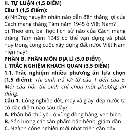
II. TỰ LUẬN (1,5 ĐIỂM)
Câu 1 (1,5 điểm):
a) Những nguyên nhân nào dẫn đến thắng lợi của
Cách mạng tháng Tám năm 1945 ở Việt Nam?
b) Theo em, bài học lịch sử nào của Cách mạng
tháng Tám năm 1945 có thể vận dụng và phát
huy trong công cuộc xây dựng đất nước Việt Nam
hiện nay?
PHẦN B. PHÂN MÔN ĐỊA LÍ (5,0 ĐIỂM)
I. TRẮC NGHIỆM KHÁCH QUAN (3,5 ĐIỂM)
1.1. Trắc nghiệm nhiều phương án lựa chọn
(1,5 điểm):
Thí sinh trả lời từ câu 1 đến câu 6.
Mỗi câu hỏi, thí sinh chỉ chọn một phương án
đúng.
Câu 1
. Công nghiệp dệt, may và giày, dép nước ta
có đặc điểm nào sau đây?
A.
Phân bố chủ yếu ở vùng đồng bằng, ven biển.
B.
Sản lượng các sản phẩm bấp bênh, giảm dần.
C.
Ngành công nghiệp mới phát triển gần đây.