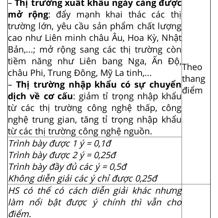
–
Thị trường xuất khẩu ngày càng được
mở rộng
: đẩy mạnh khai thác các thị
trường lớn, yêu cầu sản phẩm chất lượng
cao như Liên minh châu Âu, Hoa Kỳ, Nhật
Bản,...; mở rộng sang các thị trường còn
tiềm năng như Liên bang Nga, Ấn Độ,
Theo
châu Phi, Trung Đông, Mỹ La tinh,...
thang
–
Thị trường nhập khẩu có sự chuyển
điểm
dịch về cơ cấu
: giảm tỉ trọng nhập khẩu
từ các thị trường công nghệ thấp, công
nghệ trung gian, tăng tỉ trọng nhập khẩu
từ các thị trường công nghệ nguồn.
Trình bày được 1 ý = 0,1đ
Trình bày được 2 ý = 0,25đ
Trình bày đầy đủ các ý = 0,5đ
Không diễn giải các ý chỉ được 0,25đ
HS có thể có cách diễn giải khác nhưng
làm nổi bật được ý chính thì vẫn cho
điểm.