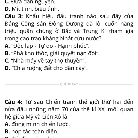
C.
Đưa dân nguyện.
D.
Mít tinh, biểu tình.
Câu 3:
Khẩu hiệu đấu tranh nào sau đây của
Đảng Cộng sản Đông Dương đã lôi cuốn hàng
triệu quần chúng ở Bắc và Trung Kì tham gia
trong cao trào kháng Nhật cứu nước?
A.
“Độc lập - Tự do - Hạnh phúc”.
B.
“Phá kho thóc, giải quyết nạn đói”.
C.
“Nhà máy về tay thợ thuyền”.
D.
“Chia ruộng đất cho dân cày”.
QUẢNG CÁO
Câu 4:
Từ sau Chiến tranh thế giới thứ hai đến
nửa đầu những năm 70 của thế kỉ XX, mối quan
hệ giữa Mỹ và Liên Xô là
A.
đồng minh chiến lược.
B.
hợp tác toàn diện.