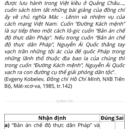
được lưu hành trong Việt kiều ở Quảng Châu...,
cuốn sách tóm tắt những bài giảng của đồng chí
ấy về chủ nghĩa Mác - Lênin và nhiệm vụ của
cách mạng Việt Nam. Cuốn “Đường Kách mệnh”
là sự tiếp theo một cách lô-gic cuốn “Bản án chế
độ thực dân Pháp”. Nếu trong cuốn “Bản án chế
độ thực dân Pháp”, Nguyễn Ái Quốc thẳng tay
vạch trần những tội ác của đế quốc Pháp trong
những lãnh thổ thuộc địa bao la của chúng thì
trong cuốn “Đường Kách mệnh”, Nguyễn Ái Quốc
vạch ra con đường cụ thể giải phóng dân tộc
”.
(Evgeny Kobelev,
Đồng chí Hồ Chí Minh
, NXB Tiến
Bộ, Mát-xcơ-va, 1985, tr.142)
QUẢNG CÁO
Nhận định
Đúng
Sai
a)
“Bản án chế độ thực dân Pháp” và