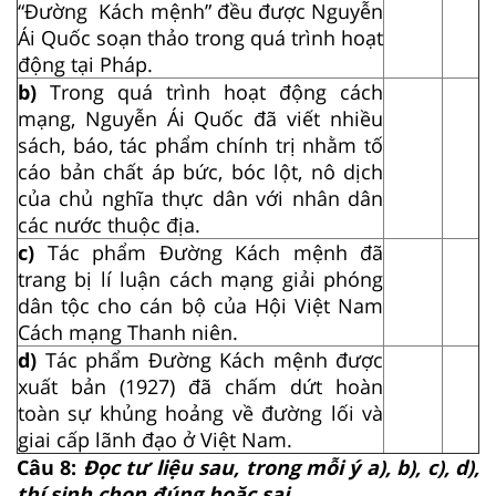
“Đường Kách mệnh” đều được Nguyễn
Ái Quốc soạn thảo trong quá trình hoạt
động tại Pháp.
b)
Trong quá trình hoạt động cách
mạng, Nguyễn Ái Quốc đã viết nhiều
sách, báo, tác phẩm chính trị nhằm tố
cáo bản chất áp bức, bóc lột, nô dịch
của chủ nghĩa thực dân với nhân dân
các nước thuộc địa.
c)
Tác phẩm Đường Kách mệnh đã
trang bị lí luận cách mạng giải phóng
dân tộc cho cán bộ của Hội Việt Nam
Cách mạng Thanh niên.
d)
Tác phẩm Đường Kách mệnh được
xuất bản (1927) đã chấm dứt hoàn
toàn sự khủng hoảng về đường lối và
giai cấp lãnh đạo ở Việt Nam.
Câu 8:
Đọc tư liệu sau, trong mỗi ý a), b), c), d),
thí sinh chọn đúng hoặc sai.