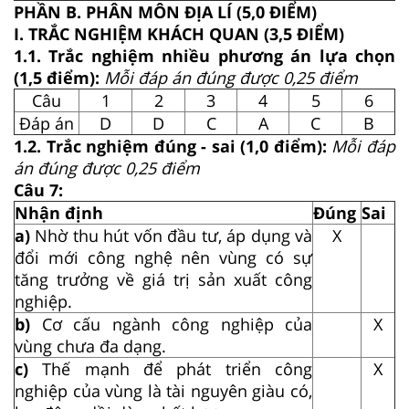
PHẦN B. PHÂN MÔN ĐỊA LÍ (5,0 ĐIỂM)
I. TRẮC NGHIỆM KHÁCH QUAN (3,5 ĐIỂM)
1.1. Trắc nghiệm nhiều phương án lựa chọn
(1,5 điểm):
Mỗi đáp án đúng được 0,25 điểm
Câu
1
2
3
4
5
6
Đáp án
D
D
C
A
C
B
1.2. Trắc nghiệm đúng - sai (1,0 điểm):
Mỗi đáp
án đúng được 0,25 điểm
Câu 7:
Nhận định
Đúng
Sai
a)
Nhờ thu hút vốn đầu tư, áp dụng và
X
đổi mới công nghệ nên vùng có sự
tăng trưởng về giá trị sản xuất công
nghiệp.
b)
Cơ cấu ngành công nghiệp của
X
vùng chưa đa dạng.
c)
Thế mạnh để phát triển công
X
nghiệp của vùng là tài nguyên giàu có,