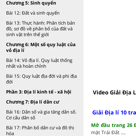
Chương 5: Sinh quyển
Bài 12: Đất và sinh quyển
Bài 13: Thực hành: Phân tích bản
đồ, sơ đồ về phân bố của đất và
sinh vật trên thế giới
Chương 6: Một số quy luật của
vỏ địa lí
Bài 14: Vỏ địa lí. Quy luật thống
nhất và hoàn chỉnh
Bài 15: Quy luật địa đới và phi địa
đới
Video Giải Địa 
Phần 3: Địa lí kinh tế - xã hội
Chương 7: Địa lí dân cư
Giải Địa lí 10 tr
Bài 16: Dân số và gia tăng dân số.
Cơ cấu dân số
Mở đầu trang 26 Đ
Bài 17: Phân bố dân cư và đô thị
mặt Trái Đất ....
hóa