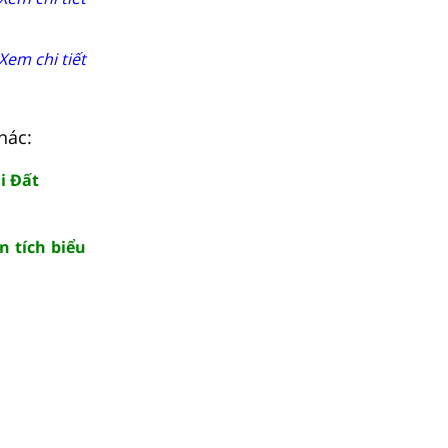
Xem chi tiết
hác:
i Đất
n tích biểu