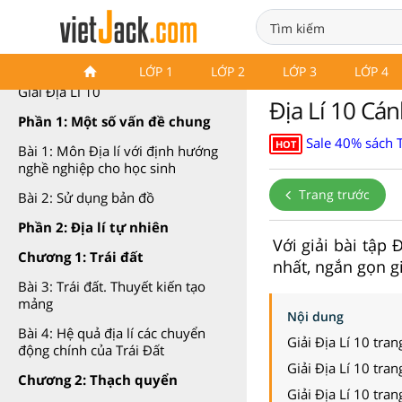
Địa Lí 10 Cánh diều
LỚP 1
LỚP 2
LỚP 3
LỚP 4
Giải Địa Lí 10
Địa Lí 10 Cán
Phần 1: Một số vấn đề chung
Sale 40% sách T
HOT
Bài 1: Môn Địa lí với định hướng
nghề nghiệp cho học sinh
Trang trước
Bài 2: Sử dụng bản đồ
Phần 2: Địa lí tự nhiên
Với giải bài tập
Chương 1: Trái đất
nhất, ngắn gọn g
Bài 3: Trái đất. Thuyết kiến tạo
mảng
Nội dung
Bài 4: Hệ quả địa lí các chuyển
Giải Địa Lí 10 tran
động chính của Trái Đất
Giải Địa Lí 10 tran
Chương 2: Thạch quyển
Giải Địa Lí 10 tran