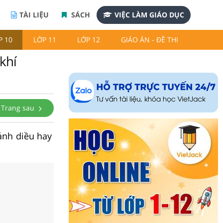
TÀI LIỆU
SÁCH
VIỆC LÀM GIÁO DỤC
P 10
LỚP 11
LỚP 12
GIÁO ÁN - ĐỀ THI
khí
Trang sau
Cánh diều hay