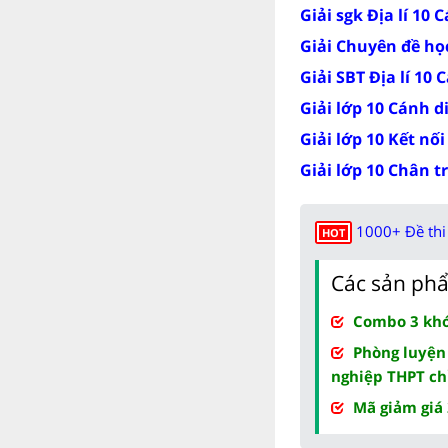
Giải sgk Địa lí 10 
Giải Chuyên đề học
Giải SBT Địa lí 10 
Giải lớp 10 Cánh d
Giải lớp 10 Kết nối
Giải lớp 10 Chân t
1000+ Đề thi 
HOT
Các sản phẩ
Combo 3 khóa
Phòng luyện
nghiệp THPT ch
Mã giảm giá