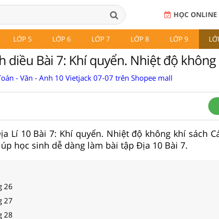
HỌC ONLINE
LỚP 5
LỚP 6
LỚP 7
LỚP 8
LỚP 9
LỚ
h diều Bài 7: Khí quyển. Nhiệt độ không 
oán - Văn - Anh 10 Vietjack 07-07 trên Shopee mall
 Địa Lí 10 Bài 7: Khí quyển. Nhiệt độ không khí sách 
iúp học sinh dễ dàng làm bài tập Địa 10 Bài 7.
g 26
g 27
g 28