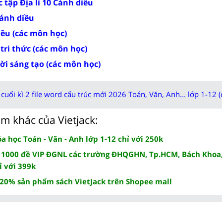
 tập Địa lí 10 Cánh diều
Cánh diều
iều (các môn học)
 tri thức (các môn học)
rời sáng tạo (các môn học)
cuối kì 2 file word cấu trúc mới 2026 Toán, Văn, Anh... lớp 1-12 (
m khác của Vietjack:
 học Toán - Văn - Anh lớp 1-12 chỉ với 250k
 1000 đề VIP ĐGNL các trường ĐHQGHN, Tp.HCM, Bách Khoa,
ỉ với 399k
 20% sản phẩm sách VietJack trên Shopee mall