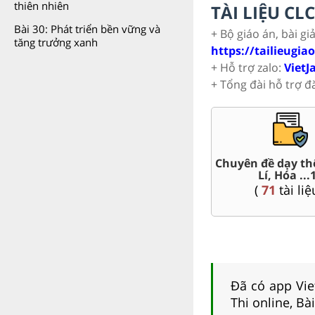
thiên nhiên
TÀI LIỆU C
Bài 30: Phát triển bền vững và
+ Bộ giáo án, bài gi
tăng trưởng xanh
https://tailieugia
+ Hỗ trợ zalo:
VietJ
+ Tổng đài hỗ trợ đ
Trắc nghiệm đúng sai 10
Đề thi giữa kì, c
(
41
tài liệu )
(
254
tài liệ
Đã có app Viet
Thi online, Bà