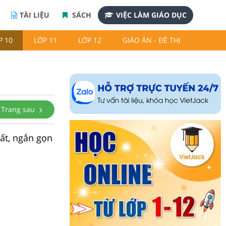
TÀI LIỆU
SÁCH
VIỆC LÀM GIÁO DỤC
P 10
LỚP 11
LỚP 12
GIÁO ÁN - ĐỀ THI
Trang sau
hất, ngắn gọn