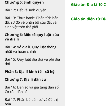
Chương 5: Sinh quyển
Giáo án Địa Lí 10
Bài 12: Đất và sinh quyển
Bài 13: Thực hành: Phân tích bản
Giáo án điện tử Đ
đồ, sơ đồ về phân bố của đất và
sinh vật trên thế giới
Chương 6: Một số quy luật của
vỏ địa lí
Bài 14: Vỏ địa lí. Quy luật thống
nhất và hoàn chỉnh
Bài 15: Quy luật địa đới và phi địa
đới
Phần 3: Địa lí kinh tế - xã hội
Chương 7: Địa lí dân cư
Bài 16: Dân số và gia tăng dân số.
Cơ cấu dân số
Bài 17: Phân bố dân cư và đô thị
hóa