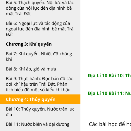
Bài 5: Thạch quyển. Nội lực và tác
động của nội lực đến địa hình bề
mặt Trái Đất
Bài 6: Ngoại lực và tác động của
ngoại lực đến địa hình bề mặt Trái
Đất
Chương 3: Khí quyển
Bài 7: Khí quyển. Nhiệt độ không
khí
Bài 8: Khí áp, gió và mưa
Địa Lí 10 Bài 10: 
Bài 9: Thực hành: Đọc bản đồ các
đới khí hậu trên Trái Đất. Phân
tích biểu đồ một số kiểu khí hậu
Địa Lí 10 Bài 11: 
Chương 4: Thủy quyển
Bài 10: Thủy quyển. Nước trên lục
địa
Các bài học để h
Bài 11: Nước biển và đại dương