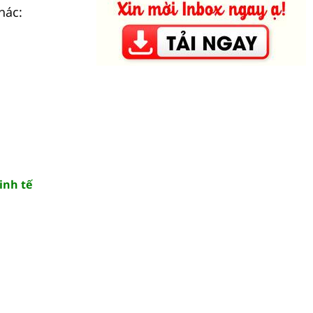
hác:
inh tế