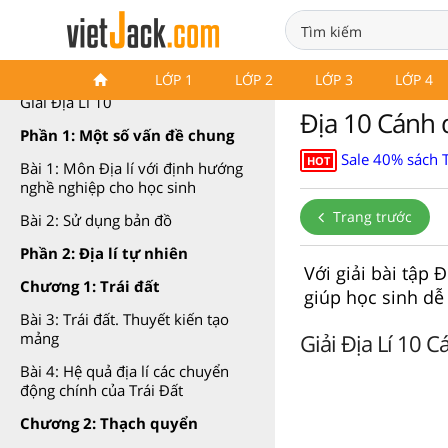
Địa Lí 10 Cánh diều
LỚP 1
LỚP 2
LỚP 3
LỚP 4
Giải Địa Lí 10
Địa 10 Cánh 
Phần 1: Một số vấn đề chung
Sale 40% sách T
HOT
Bài 1: Môn Địa lí với định hướng
nghề nghiệp cho học sinh
Trang trước
Bài 2: Sử dụng bản đồ
Phần 2: Địa lí tự nhiên
Với giải bài tập
Chương 1: Trái đất
giúp học sinh dễ
Bài 3: Trái đất. Thuyết kiến tạo
Giải Địa Lí 10 
mảng
Bài 4: Hệ quả địa lí các chuyển
động chính của Trái Đất
Chương 2: Thạch quyển