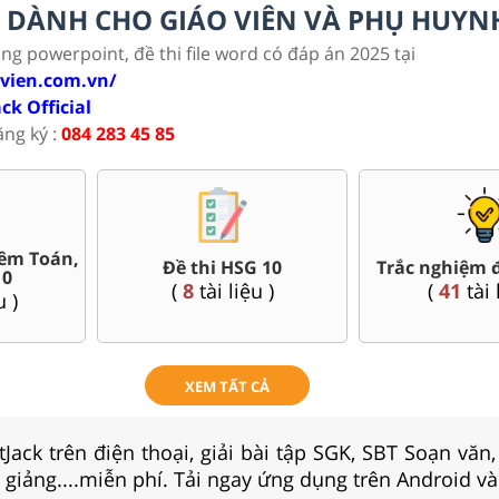
LC DÀNH CHO GIÁO VIÊN VÀ PHỤ HUYN
ảng powerpoint, đề thi file word có đáp án 2025 tại
ovien.com.vn/
ack Official
ăng ký :
084 283 45 85
Bài giảng Powerpoint Văn,
uối kì 10
Giáo án w
Sử, Địa 10....
u )
(
95
tài 
(
42
tài liệu )
XEM TẤT CẢ
Jack trên điện thoại, giải bài tập SGK, SBT Soạn văn
i giảng....miễn phí. Tải ngay ứng dụng trên Android và