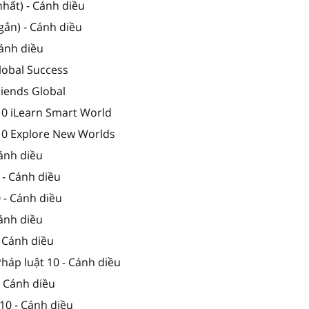
hất) - Cánh diều
gắn) - Cánh diều
Cánh diều
lobal Success
riends Global
10 iLearn Smart World
 10 Explore New Worlds
Cánh diều
 - Cánh diều
0 - Cánh diều
Cánh diều
- Cánh diều
Pháp luật 10 - Cánh diều
- Cánh diều
10 - Cánh diều