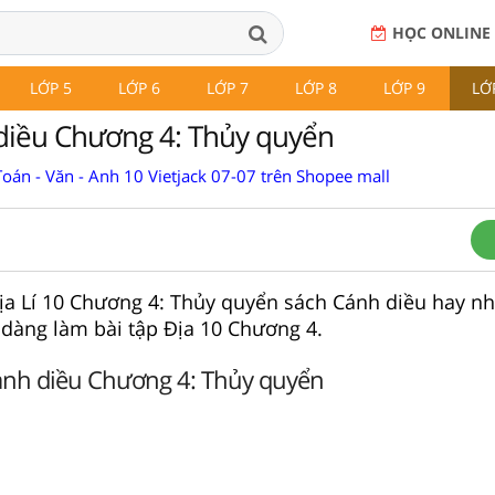
HỌC ONLINE
LỚP 5
LỚP 6
LỚP 7
LỚP 8
LỚP 9
LỚ
diều Chương 4: Thủy quyển
oán - Văn - Anh 10 Vietjack 07-07 trên Shopee mall
 Địa Lí 10 Chương 4: Thủy quyển sách Cánh diều hay n
 dàng làm bài tập Địa 10 Chương 4.
Cánh diều Chương 4: Thủy quyển