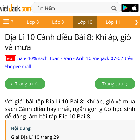
❯
Lớp 7
Lớp 8
Lớp 9
Lớp 10
Lớp 11
Lớ
Địa Lí 10 Cánh diều Bài 8: Khí áp, gió
và mưa
Sale 40% sách Toán - Văn - Anh 10 Vietjack 07-07 trên
HOT
Shopee mall
Trang trước
Trang sau
Với giải bài tập Địa Lí 10 Bài 8: Khí áp, gió và mưa
sách Cánh diều hay nhất, ngắn gọn giúp học sinh
dễ dàng làm bài tập Địa 10 Bài 8.
Nội dung
Giải Địa Lí 10 trang 29