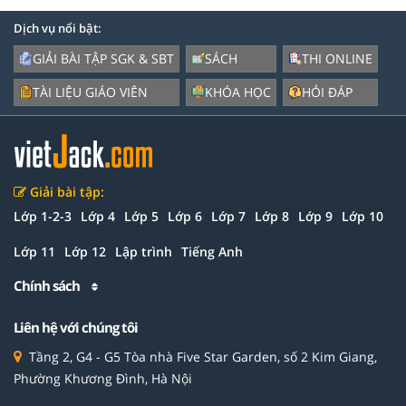
Dịch vụ nổi bật:
GIẢI BÀI TẬP SGK & SBT
SÁCH
THI ONLINE
TÀI LIỆU GIÁO VIÊN
KHÓA HỌC
HỎI ĐÁP
Giải bài tập:
Lớp 1-2-3
Lớp 4
Lớp 5
Lớp 6
Lớp 7
Lớp 8
Lớp 9
Lớp 10
Lớp 11
Lớp 12
Lập trình
Tiếng Anh
Chính sách
Liên hệ với chúng tôi
Tầng 2, G4 - G5 Tòa nhà Five Star Garden, số 2 Kim Giang,
Phường Khương Đình, Hà Nội