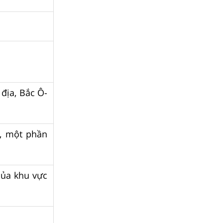
địa, Bắc Ô-
u, một phần
của khu vực