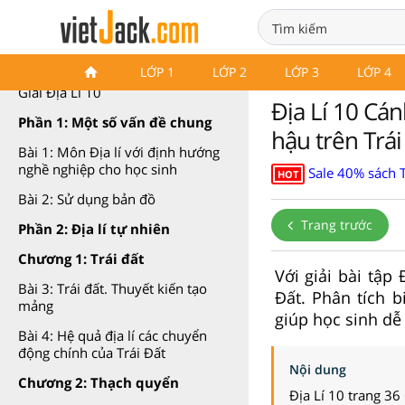
Địa Lí 10 Cánh diều
LỚP 1
LỚP 2
LỚP 3
LỚP 4
Giải Địa Lí 10
Địa Lí 10 Cán
Phần 1: Một số vấn đề chung
hậu trên Trái
Bài 1: Môn Địa lí với định hướng
nghề nghiệp cho học sinh
Sale 40% sách T
HOT
Bài 2: Sử dụng bản đồ
Trang trước
Phần 2: Địa lí tự nhiên
Chương 1: Trái đất
Với giải bài tập
Bài 3: Trái đất. Thuyết kiến tạo
Đất. Phân tích 
mảng
giúp học sinh dễ 
Bài 4: Hệ quả địa lí các chuyển
động chính của Trái Đất
Nội dung
Chương 2: Thạch quyển
Địa Lí 10 trang 36