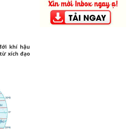
đới khí hậu
 từ xích đạo