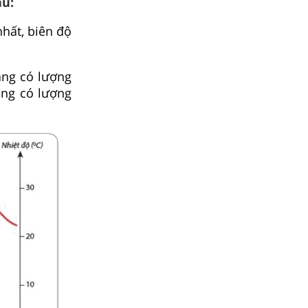
au:
nhất, biên độ
áng có lượng
áng có lượng