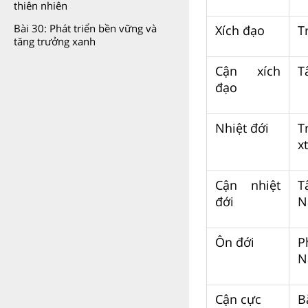
thiên nhiên
Bài 30: Phát triển bền vững và
Xích đạo
T
tăng trưởng xanh
Cận xích
T
đạo
Nhiệt đới
T
xt
Cận nhiệt
T
đới
N
Ôn đới
P
N
Cận cực
B