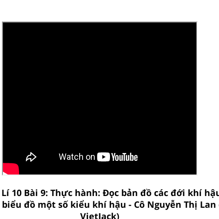
 Lí 10 Bài 9: Thực hành: Đọc bản đồ các đới khí hậ
 biểu đồ một số kiểu khí hậu - Cô Nguyễn Thị Lan 
VietJack)