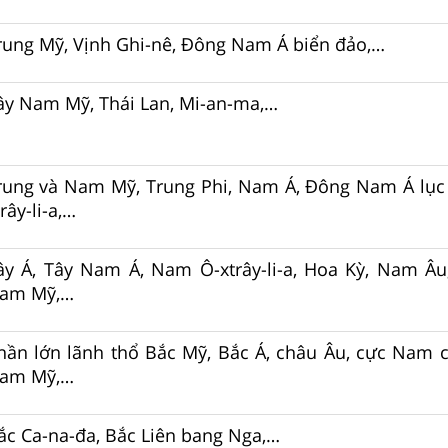
rung Mỹ, Vịnh Ghi-nê, Đông Nam Á biển đảo,…
ây Nam Mỹ, Thái Lan, Mi-an-ma,…
rung và Nam Mỹ, Trung Phi, Nam Á, Đông Nam Á lục 
rây-li-a,…
ây Á, Tây Nam Á, Nam Ô-xtrây-li-a, Hoa Kỳ, Nam Â
am Mỹ,…
hần lớn lãnh thổ Bắc Mỹ, Bắc Á, châu Âu, cực Nam 
am Mỹ,…
ắc Ca-na-đa, Bắc Liên bang Nga,…