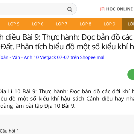
HỌC ONLINE
LỚP 5
LỚP 6
LỚP 7
LỚP 8
LỚP 9
LỚ
h diều Bài 9: Thực hành: Đọc bản đồ các 
 Đất. Phân tích biểu đồ một số kiểu khí 
oán - Văn - Anh 10 Vietjack 07-07 trên Shopee mall
 Địa Lí 10 Bài 9: Thực hành: Đọc bản đồ các đới khí 
biểu đồ một số kiểu khí hậu sách Cánh diều hay nh
dàng làm bài tập Địa 10 Bài 9.
 Câu hỏi 1