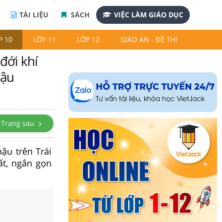
TÀI LIỆU
SÁCH
VIỆC LÀM GIÁO DỤC
P 10
LỚP 11
LỚP 12
GIÁO ÁN - ĐỀ THI
đới khí
hậu
Trang sau
hậu trên Trái
ất, ngắn gọn