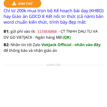
XEM THỬ
Chỉ từ 200k mua trọn bộ Kế hoạch bài dạy (KHBD)
hay Giáo án GDCD 8 Kết nối tri thức (cả năm) bản
word chuẩn kiến thức, trình bày đẹp mắt:
B1:
gửi phí vào tk:
- CT TNHH DAU TU VA
1133836868
DV GD VIETJACK - Ngân hàng MB
(QR)
B2:
Nhắn tin tới Zalo
VietJack Official - nhấn vào đây
để thông báo và nhận giáo án
QUẢNG CÁO