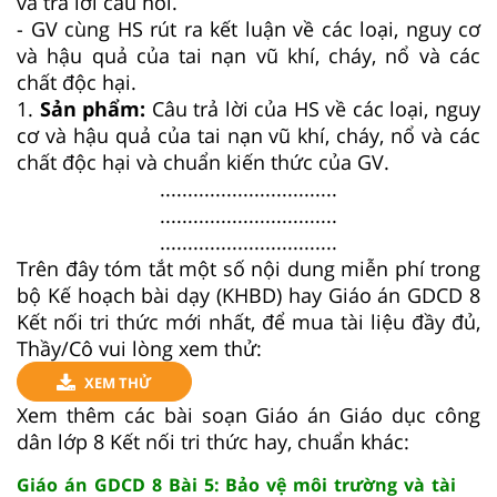
và trả lời câu hỏi.
- GV cùng HS rút ra kết luận về các loại, nguy cơ
và hậu quả của tai nạn vũ khí, cháy, nổ và các
chất độc hại.
1.
Sản phẩm:
Câu trả lời của HS về các loại, nguy
cơ và hậu quả của tai nạn vũ khí, cháy, nổ và các
chất độc hại và chuẩn kiến thức của GV.
................................
................................
................................
Trên đây tóm tắt một số nội dung miễn phí trong
bộ Kế hoạch bài dạy (KHBD) hay Giáo án GDCD 8
Kết nối tri thức mới nhất, để mua tài liệu đầy đủ,
Thầy/Cô vui lòng xem thử:
XEM THỬ
Xem thêm các bài soạn Giáo án Giáo dục công
dân lớp 8 Kết nối tri thức hay, chuẩn khác:
Giáo án GDCD 8 Bài 5: Bảo vệ môi trường và tài