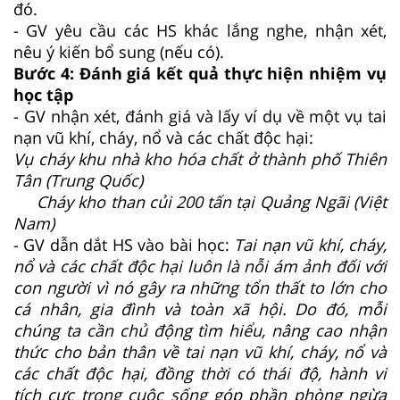
đó.
- GV yêu cầu các HS khác lắng nghe, nhận xét,
nêu ý kiến bổ sung (nếu có).
Bước 4: Đánh giá kết quả thực hiện nhiệm vụ
học tập
- GV nhận xét, đánh giá và lấy ví dụ về một vụ tai
nạn vũ khí, cháy, nổ và các chất độc hại:
Vụ cháy khu nhà kho hóa chất ở thành phố Thiên
Tân (Trung Quốc)
Cháy kho than củi 200 tấn tại Quảng Ngãi (Việt
Nam)
- GV dẫn dắt HS vào bài học:
Tai nạn vũ khí, cháy,
nổ và các chất độc hại luôn là nỗi ám ảnh đối với
con người vì nó gây ra những tổn thất to lớn cho
cá nhân, gia đình và toàn xã hội. Do đó, mỗi
chúng ta cần chủ động tìm hiểu, nâng cao nhận
thức cho bản thân về tai nạn vũ khí, cháy, nổ và
các chất độc hại, đồng thời có thái độ, hành vi
tích cực trong cuộc sống góp phần phòng ngừa