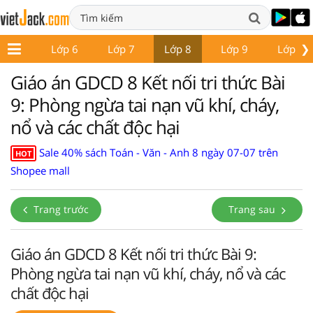
❯
ớp 5
Lớp 6
Lớp 7
Lớp 8
Lớp 9
Lớp 10
Giáo án GDCD 8 Kết nối tri thức Bài
9: Phòng ngừa tai nạn vũ khí, cháy,
nổ và các chất độc hại
Sale 40% sách Toán - Văn - Anh 8 ngày 07-07 trên
HOT
Shopee mall
Trang trước
Trang sau
Giáo án GDCD 8 Kết nối tri thức Bài 9:
Phòng ngừa tai nạn vũ khí, cháy, nổ và các
chất độc hại