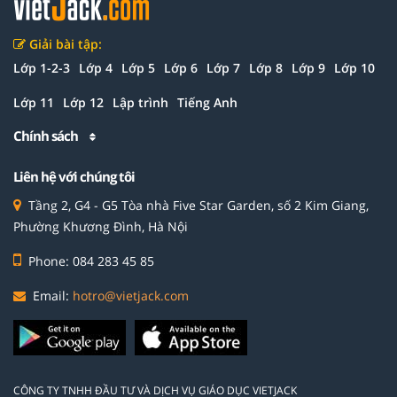
Giải bài tập:
Lớp 1-2-3
Lớp 4
Lớp 5
Lớp 6
Lớp 7
Lớp 8
Lớp 9
Lớp 10
Lớp 11
Lớp 12
Lập trình
Tiếng Anh
Chính sách
Liên hệ với chúng tôi
Tầng 2, G4 - G5 Tòa nhà Five Star Garden, số 2 Kim Giang,
Phường Khương Đình, Hà Nội
Phone: 084 283 45 85
Email:
hotro@vietjack.com
CÔNG TY TNHH ĐẦU TƯ VÀ DỊCH VỤ GIÁO DỤC VIETJACK