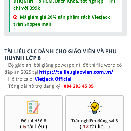
ĐHQGHN, Tp.HCM, Bách Khoa, tốt nghiệp THPT
chỉ với 399k
Mã giảm giá 20% sản phẩm sách VietJack
trên Shopee mall
TÀI LIỆU CLC DÀNH CHO GIÁO VIÊN VÀ PHỤ
HUYNH LỚP 8
+ Bộ giáo án, bài giảng powerpoint, đề thi file word có
đáp án 2025 tại
https://tailieugiaovien.com.vn/
+ Hỗ trợ zalo:
VietJack Official
+ Tổng đài hỗ trợ đăng ký :
084 283 45 85
Đề thi HSG 8
Trắc nghiệm đúng sai 8
(
5
tài liệu )
(
12
tài liệu )