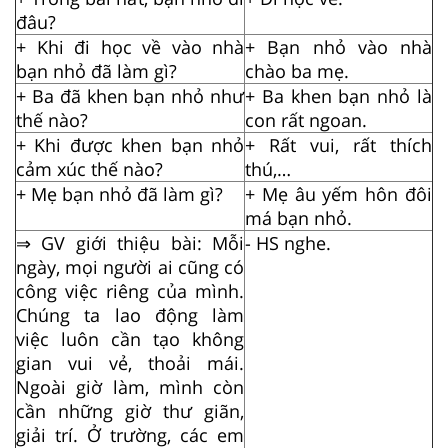
đâu?
+ Khi đi học về vào nhà
+ Bạn nhỏ vào nhà
bạn nhỏ đã làm gì?
chào ba mẹ.
+ Ba đã khen bạn nhỏ như
+ Ba khen bạn nhỏ là
thế nào?
con rất ngoan.
+ Khi được khen bạn nhỏ
+ Rất vui, rất thích
cảm xúc thế nào?
thú,…
+ Mẹ bạn nhỏ đã làm gì?
+ Mẹ âu yếm hôn đôi
má bạn nhỏ.
⇒
GV giới thiệu bài: Mỗi
- HS nghe.
ngày, mọi người ai cũng có
công việc riêng của mình.
Chúng ta lao động làm
việc luôn cần tạo không
gian vui vẻ, thoải mái.
Ngoài giờ làm, mình còn
cần những giờ thư giãn,
giải trí. Ở trường, các em