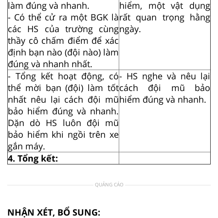
làm đúng và nhanh.
hiểm, một vật dụng
- Có thể cử ra một BGK là
rất quan trọng hằng
các HS của trường cùng
ngày.
thầy cô chấm điểm để xác
định bạn nào (đội nào) làm
đúng và nhanh nhất.
- Tổng kết hoạt động, có
- HS nghe và nêu lại
thể mời bạn (đội) làm tốt
cách đội mũ bảo
nhất nêu lại cách đội mũ
hiểm đúng và nhanh.
bảo hiểm đúng và nhanh.
Dặn dò HS luôn đội mũ
bảo hiểm khi ngồi trên xe
gắn máy.
4. Tổng kết:
QUẢNG CÁO
NHẬN XÉT, BỔ SUNG: