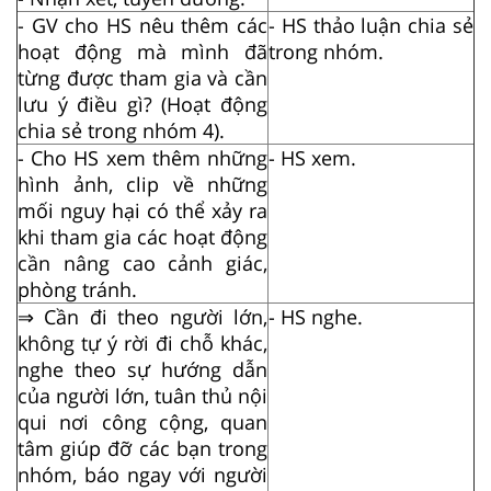
- GV cho HS nêu thêm các
- HS thảo luận chia sẻ
hoạt động mà mình đã
trong nhóm.
từng được tham gia và cần
lưu ý điều gì? (Hoạt động
chia sẻ trong nhóm 4).
- Cho HS xem thêm những
- HS xem.
hình ảnh, clip về những
mối nguy hại có thể xảy ra
khi tham gia các hoạt động
cần nâng cao cảnh giác,
phòng tránh.
⇒
Cần đi theo người lớn,
- HS nghe.
không tự ý rời đi chỗ khác,
nghe theo sự hướng dẫn
của người lớn, tuân thủ nội
qui nơi công cộng, quan
tâm giúp đỡ các bạn trong
nhóm, báo ngay với người