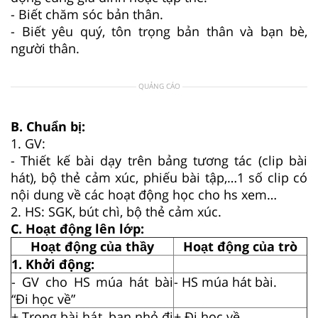
- Biết chăm sóc bản thân.
- Biết yêu quý, tôn trọng bản thân và bạn bè,
người thân
.
QUẢNG CÁO
B.
Chuẩn b
ị
:
1. GV:
- Thiết kế bài dạy trên bảng tương tác (clip bài
hát), bộ thẻ cảm xúc, phiếu bài tập,…1 số clip có
nội dung về các hoạt động học cho hs xem…
2. HS: SGK, bút chì, bộ thẻ cảm xúc.
C. Hoạt động lên lớp:
Hoạt động của thầy
Hoạt động của trò
1. Khởi động:
- GV
cho
HS múa hát bài
- HS múa hát bài.
“Đi học về”
+ Trong bài hát, bạn nhỏ đi
+ Đi học về.