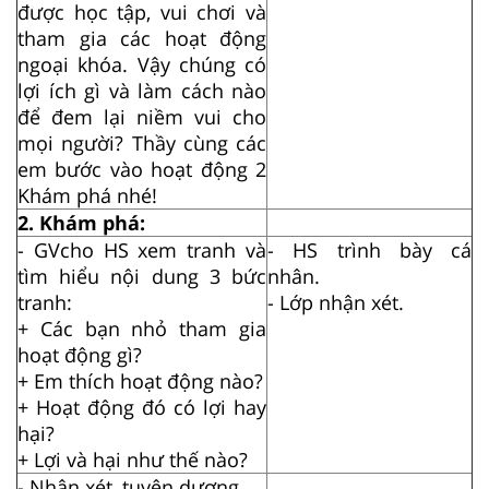
được học tập, vui chơi và
tham gia các hoạt động
ngoại khóa. Vậy chúng có
lợi ích gì và làm cách nào
để đem lại niềm vui cho
mọi người? Thầy cùng các
em bước vào hoạt động 2
Khám phá nhé!
2. Khám phá:
-
G
V
cho HS xem tranh và
- HS trình bày cá
tìm hiểu nội dung 3 bức
nhân.
tranh:
- Lớp nhận xét.
+ Các bạn nhỏ tham gia
hoạt động gì?
+ Em thích hoạt động nào?
+ Hoạt động đó có lợi hay
hại?
+ Lợi và hại như thế nào?
- Nhận xét, tuyên dương.