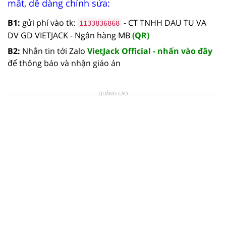
mắt, dễ dàng chỉnh sửa:
B1:
gửi phí vào tk:
- CT TNHH DAU TU VA
1133836868
DV GD VIETJACK - Ngân hàng MB
(QR)
B2:
Nhắn tin tới Zalo
VietJack Official - nhấn vào đây
để thông báo và nhận giáo án
QUẢNG CÁO