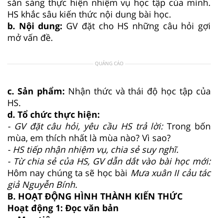
sẵn sàng thực hiện nhiệm vụ học tập của mình.
HS khắc sâu kiến thức nội dung bài học.
b. Nội dung:
GV đặt cho HS những câu hỏi gợi
mở vấn đề.
QUẢNG CÁO
c. Sản phẩm:
Nhận thức và thái độ học tập của
HS.
d. Tổ chức thực hiện:
- GV đặt câu hỏi, yêu cầu HS trả lời:
Trong bốn
mùa, em thích nhất là mùa nào? Vì sao?
- HS tiếp nhận nhiệm vụ, chia sẻ suy nghĩ.
- Từ chia sẻ của HS, GV dẫn dắt vào bài học mới:
Hôm nay chúng ta sẽ học bài
Mưa xuân II cảu tác
giả Nguyễn Bính.
B. HOẠT ĐỘNG HÌNH THÀNH KIẾN THỨC
Hoạt động 1: Đọc văn bản