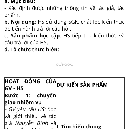
a. Mục tiêu:
- Xác định được những thông tin về tác giả, tác
phẩm.
b. Nội dung:
HS sử dụng SGK, chắt lọc kiến thức
để tiến hành trả lời câu hỏi.
c. Sản phẩm học tập:
HS tiếp thu kiến thức và
câu trả lời của HS.
d. Tổ chức thực hiện:
QUẢNG CÁO
HOẠT ĐỘNG CỦA
DỰ KIẾN SẢN PHẨM
GV - HS
Bước 1: chuyển
giao nhiệm vụ
- GV yêu cầu HS:
đọc
và giới thiệu về tác
giả
Nguyễn Bính
và
I. Tìm hiểu chung