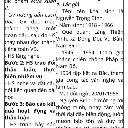
tác phẩm
Mưa xuân
1. Tác giả
II.
- Tên: tên khai sinh là
- GV hướng dẫn cách
Nguyễn Trọng Bính.
đọc.
GV đọc mẫu
- Năm sinh: 1918 - 1966
thành tiếng một
- Quê quán: Làng Thiện
đoạn đầu, sau đó HS
Vịnh, xã Đồng Đội, Vụ Bản,
thay nhau đọc thành
Nam Định.
tiếng toàn VB.
- 1945 - 1954: tham gia
- HS lắng nghe.
kháng chiến chống Pháp ở
Bước 2: HS trao đổi
Nam Bộ.
thảo luận, thực
- 1954 tập kết ra Bắc, tham
hiện nhiệm vụ
gia công tác văn nghệ và
- HS nghe và đặt câu
làm báo.
hỏi liên quan đến bài
- Mất đột ngột 20/01/1966.
học.
- Nguyễn Bính là một người
Bước 3: Báo cáo kết
thông minh, nhạy cảm với
quả hoạt động và
thời đại đầy biến động, luôn
thảo luận
muốn bảo tồn và duy trì
- HS trình bày sản
những giá trị truyền thống