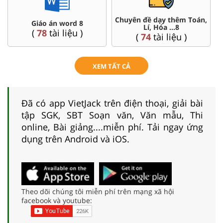
oán,
Đề thi HSG 8
Trắc nghiệm đúng sai 8
(
5
tài liệu )
(
12
tài liệu )
XEM TẤT CẢ
Đã có app VietJack trên điện thoại, giải bài
tập SGK, SBT Soạn văn, Văn mẫu, Thi
online, Bài giảng....miễn phí. Tải ngay ứng
dụng trên Android và iOS.
Theo dõi chúng tôi miễn phí trên mạng xã hội
facebook và youtube: