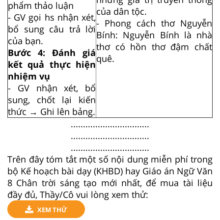
phẩm thảo luận
của dân tộc.
- GV gọi hs nhận xét,
- Phong cách thơ Nguyễn
bổ sung câu trả lời
Bính: Nguyễn Bính là nhà
của bạn.
thơ có hồn thơ đậm chất
Bước 4: Đánh giá
quê.
kết quả thực hiện
nhiệm vụ
- GV nhận xét, bổ
sung, chốt lại kiến
thức → Ghi lên bảng.
................................
................................
................................
Trên đây tóm tắt một số nội dung miễn phí trong
bộ Kế hoạch bài dạy (KHBD) hay Giáo án Ngữ Văn
8 Chân trời sáng tạo mới nhất, để mua tài liệu
đầy đủ, Thầy/Cô vui lòng xem thử:
XEM THỬ