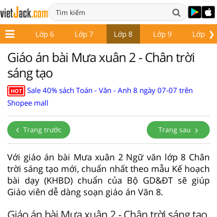
❯
ớp 5
Lớp 6
Lớp 7
Lớp 8
Lớp 9
Lớp 10
Giáo án bài Mưa xuân 2 - Chân trời
sáng tạo
Sale 40% sách Toán - Văn - Anh 8 ngày 07-07 trên
HOT
Shopee mall
Trang trước
Trang sau
Với giáo án bài Mưa xuân 2 Ngữ văn lớp 8 Chân
trời sáng tạo mới, chuẩn nhất theo mẫu Kế hoạch
bài dạy (KHBD) chuẩn của Bộ GD&ĐT sẽ giúp
Giáo viên dễ dàng soạn giáo án Văn 8.
Giáo án bài Mưa xuân 2 - Chân trời sáng tạo