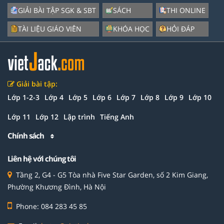
GIẢI BÀI TẬP SGK & SBT
SÁCH
THI ONLINE
TÀI LIỆU GIÁO VIÊN
KHÓA HỌC
HỎI ĐÁP
Giải bài tập:
Lớp 1-2-3
Lớp 4
Lớp 5
Lớp 6
Lớp 7
Lớp 8
Lớp 9
Lớp 10
Lớp 11
Lớp 12
Lập trình
Tiếng Anh
Chính sách
Liên hệ với chúng tôi
Tầng 2, G4 - G5 Tòa nhà Five Star Garden, số 2 Kim Giang,
Phường Khương Đình, Hà Nội
Phone: 084 283 45 85