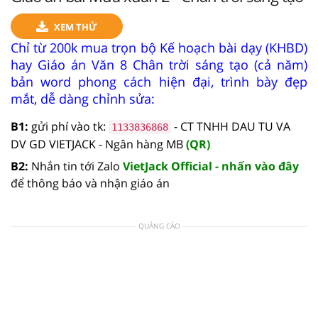
XEM THỬ
Chỉ từ 200k mua trọn bộ Kế hoạch bài dạy (KHBD)
hay Giáo án Văn 8 Chân trời sáng tạo (cả năm)
bản word phong cách hiện đại, trình bày đẹp
mắt, dễ dàng chỉnh sửa:
B1:
gửi phí vào tk:
- CT TNHH DAU TU VA
1133836868
DV GD VIETJACK - Ngân hàng MB
(QR)
B2:
Nhắn tin tới Zalo
VietJack Official - nhấn vào đây
để thông báo và nhận giáo án
QUẢNG CÁO