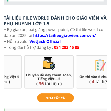
TÀI LIỆU FILE WORLD DÀNH CHO GIÁO VIÊN VÀ
PHỤ HUYNH LỚP 1-5
+ Bộ giáo án, bài giảng powerpoint, đề thi file word có
đáp án 2025 tại
https://tailieugiaovien.com.vn/
+ Hỗ trợ zalo:
VietJack Official
+ Tổng đài hỗ trợ đăng ký :
084 283 45 85
Chuyên đề dạy thêm Toán,
Ôn thi vào 6 chuyên, CLC
Tiếng Việt ...5
(
4
tài liệu )
(
36
tài liệu )
XEM TẤT CẢ