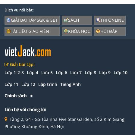
Dịch vụ nổi bật:
GIẢI BÀI TẬP SGK & SBT
SÁCH
THI ONLINE
TÀI LIỆU GIÁO VIÊN
KHÓA HỌC
HỎI ĐÁP
Giải bài tập:
Lớp 1-2-3
Lớp 4
Lớp 5
Lớp 6
Lớp 7
Lớp 8
Lớp 9
Lớp 10
Lớp 11
Lớp 12
Lập trình
Tiếng Anh
Chính sách
Liên hệ với chúng tôi
Tầng 2, G4 - G5 Tòa nhà Five Star Garden, số 2 Kim Giang,
Phường Khương Đình, Hà Nội