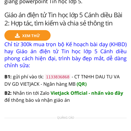
giảng powerpoint Tin học lớp 5.
Giáo án điện tử Tin học lớp 5 Cánh diều Bài
2: Hợp tác, tìm kiếm và chia sẻ thông tin
XEM THỬ
Chỉ từ 300k mua trọn bộ Kế hoạch bài dạy (KHBD)
hay Giáo án điện tử Tin học lớp 5 Cánh diều
phong cách hiện đại, trình bày đẹp mắt, dễ dàng
chỉnh sửa:
B1:
gửi phí vào tk:
- CT TNHH DAU TU VA
1133836868
DV GD VIETJACK - Ngân hàng MB
(QR)
B2:
Nhắn tin tới Zalo
VietJack Official - nhấn vào đây
để thông báo và nhận giáo án
QUẢNG CÁO