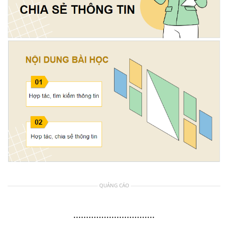
QUẢNG CÁO
................................
................................