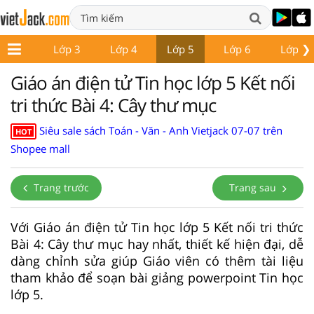
❯
Lớp 2
Lớp 3
Lớp 4
Lớp 5
Lớp 6
Lớp 7
Giáo án điện tử Tin học lớp 5 Kết nối
tri thức Bài 4: Cây thư mục
Siêu sale sách Toán - Văn - Anh Vietjack 07-07 trên
HOT
Shopee mall
Trang trước
Trang sau
Với Giáo án điện tử Tin học lớp 5 Kết nối tri thức
Bài 4: Cây thư mục hay nhất, thiết kế hiện đại, dễ
dàng chỉnh sửa giúp Giáo viên có thêm tài liệu
tham khảo để soạn bài giảng powerpoint Tin học
lớp 5.