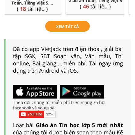
Ôn thi vào 6 chuyên, CLC
Tiếng Việt ...5
(
4
tài liệu )
(
36
tài liệu )
XEM TẤT CẢ
Đã có app VietJack trên điện thoại, giải bài
tập SGK, SBT Soạn văn, Văn mẫu, Thi
online, Bài giảng....miễn phí. Tải ngay ứng
dụng trên Android và iOS.
Theo dõi chúng tôi miễn phí trên mạng xã hội
facebook và youtube:
Loạt bài
Giáo án Tin học lớp 5 mới nhất
của chúng tôi được biên soạn theo mẫu Kế