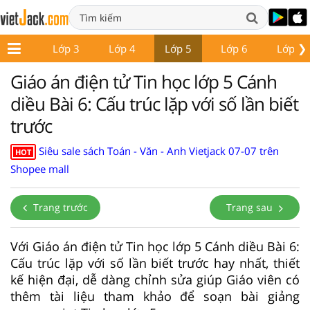
❯
Lớp 2
Lớp 3
Lớp 4
Lớp 5
Lớp 6
Lớp 7
Giáo án điện tử Tin học lớp 5 Cánh
diều Bài 6: Cấu trúc lặp với số lần biết
trước
Siêu sale sách Toán - Văn - Anh Vietjack 07-07 trên
HOT
Shopee mall
Trang trước
Trang sau
Với Giáo án điện tử Tin học lớp 5 Cánh diều Bài 6:
Cấu trúc lặp với số lần biết trước hay nhất, thiết
kế hiện đại, dễ dàng chỉnh sửa giúp Giáo viên có
thêm tài liệu tham khảo để soạn bài giảng