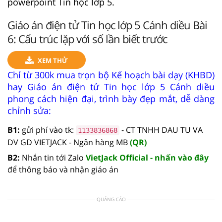
powerpoint Tin học lớp 5.
Giáo án điện tử Tin học lớp 5 Cánh diều Bài
6: Cấu trúc lặp với số lần biết trước
XEM THỬ
Chỉ từ 300k mua trọn bộ Kế hoạch bài dạy (KHBD)
hay Giáo án điện tử Tin học lớp 5 Cánh diều
phong cách hiện đại, trình bày đẹp mắt, dễ dàng
chỉnh sửa:
B1:
gửi phí vào tk:
- CT TNHH DAU TU VA
1133836868
DV GD VIETJACK - Ngân hàng MB
(QR)
B2:
Nhắn tin tới Zalo
VietJack Official - nhấn vào đây
để thông báo và nhận giáo án
QUẢNG CÁO